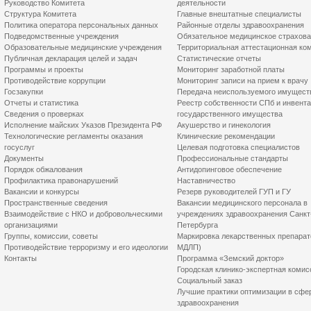
Руководство Комитета
деятельности
Структура Комитета
Главные внештатные специалисты
Политика оператора персональных данных
Районные отделы здравоохранения
Подведомственные учреждения
Обязательное медицинское страхов
Образовательные медицинские учреждения
Территориальная аттестационная ко
Публичная декларация целей и задач
Статистические отчеты
Программы и проекты
Мониторинг заработной платы
Противодействие коррупции
Мониторинг записи на прием к врачу
Госзакупки
Передача неиспользуемого имущест
Отчеты и статистика
Реестр собственности СПб и инвент
Сведения о проверках
государственного имущества
Исполнение майских Указов Президента РФ
Акушерство и гинекология
Технологические регламенты оказания
Клинические рекомендации
госуслуг
Целевая подготовка специалистов
Документы
Профессиональные стандарты
Порядок обжалования
Антидопинговое обеспечение
Профилактика правонарушений
Наставничество
Вакансии и конкурсы
Резерв руководителей ГУП и ГУ
Пространственные сведения
Вакансии медицинского персонала в
Взаимодействие с НКО и добровольческими
учреждениях здравоохранения Санкт
организациями
Петербурга
Группы, комиссии, советы
Маркировка лекарственных препарат
Противодействие терроризму и его идеологии
МДЛП)
Контакты
Программа «Земский доктор»
Городская клинико-экспертная комис
Социальный заказ
Лучшие практики оптимизации в сфе
здравоохранения