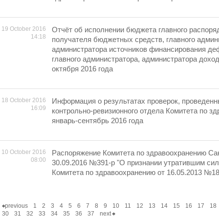
19 October 2016
Отчёт об исполнении бюджета главного распоря
14:18
получателя бюджетных средств, главного админ
администратора источников финансирования де
главного администратора, администратора дохо
октября 2016 года
18 October 2016
Информация о результатах проверок, проведен
16:09
контрольно-ревизионного отдела Комитета по зд
январь-сентябрь 2016 года
10 October 2016
Распоряжение Комитета по здравоохранению Сан
08:00
30.09.2016 №391-р "О признании утратившим си
Комитета по здравоохранению от 16.05.2013 №18
previous
1
2
3
4
5
6
7
8
9
10
11
12
13
14
15
16
17
18
30
31
32
33
34
35
36
37
next