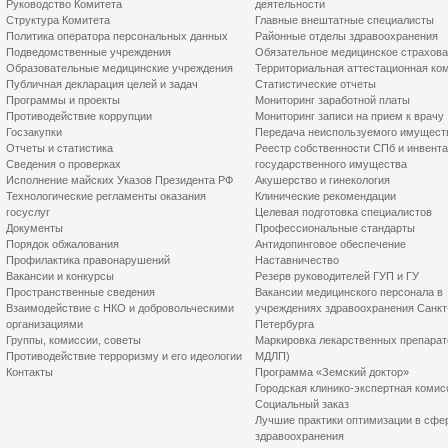
Руководство Комитета
деятельности
Структура Комитета
Главные внештатные специалисты
Политика оператора персональных данных
Районные отделы здравоохранения
Подведомственные учреждения
Обязательное медицинское страхов
Образовательные медицинские учреждения
Территориальная аттестационная ко
Публичная декларация целей и задач
Статистические отчеты
Программы и проекты
Мониторинг заработной платы
Противодействие коррупции
Мониторинг записи на прием к врачу
Госзакупки
Передача неиспользуемого имущест
Отчеты и статистика
Реестр собственности СПб и инвент
Сведения о проверках
государственного имущества
Исполнение майских Указов Президента РФ
Акушерство и гинекология
Технологические регламенты оказания
Клинические рекомендации
госуслуг
Целевая подготовка специалистов
Документы
Профессиональные стандарты
Порядок обжалования
Антидопинговое обеспечение
Профилактика правонарушений
Наставничество
Вакансии и конкурсы
Резерв руководителей ГУП и ГУ
Пространственные сведения
Вакансии медицинского персонала в
Взаимодействие с НКО и добровольческими
учреждениях здравоохранения Санкт
организациями
Петербурга
Группы, комиссии, советы
Маркировка лекарственных препарат
Противодействие терроризму и его идеологии
МДЛП)
Контакты
Программа «Земский доктор»
Городская клинико-экспертная комис
Социальный заказ
Лучшие практики оптимизации в сфе
здравоохранения