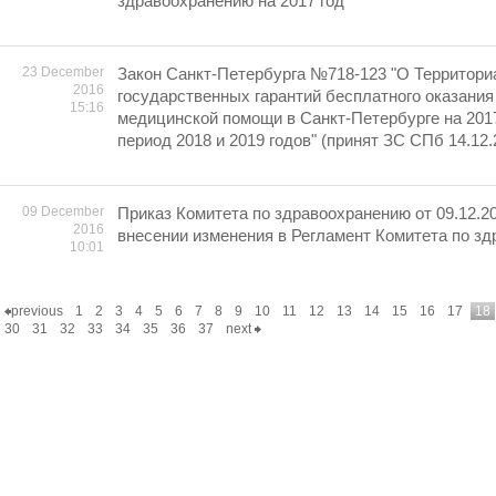
здравоохранению на 2017 год"
23 December
Закон Санкт-Петербурга №718-123 "О Территори
2016
государственных гарантий бесплатного оказания
15:16
медицинской помощи в Санкт-Петербурге на 2017
период 2018 и 2019 годов" (принят ЗС СПб 14.12.
09 December
Приказ Комитета по здравоохранению от 09.12.2
2016
внесении изменения в Регламент Комитета по з
10:01
previous
1
2
3
4
5
6
7
8
9
10
11
12
13
14
15
16
17
18
30
31
32
33
34
35
36
37
next