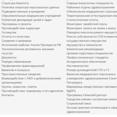
Структура Комитета
Главные внештатные специалисты
Политика оператора персональных данных
Районные отделы здравоохранения
Подведомственные учреждения
Обязательное медицинское страхов
Образовательные медицинские учреждения
Территориальная аттестационная ко
Публичная декларация целей и задач
Статистические отчеты
Программы и проекты
Мониторинг заработной платы
Противодействие коррупции
Мониторинг записи на прием к врачу
Госзакупки
Передача неиспользуемого имущест
Отчеты и статистика
Реестр собственности СПб и инвент
Сведения о проверках
государственного имущества
Исполнение майских Указов Президента РФ
Акушерство и гинекология
Технологические регламенты оказания
Клинические рекомендации
госуслуг
Целевая подготовка специалистов
Документы
Профессиональные стандарты
Порядок обжалования
Антидопинговое обеспечение
Профилактика правонарушений
Наставничество
Вакансии и конкурсы
Резерв руководителей ГУП и ГУ
Пространственные сведения
Вакансии медицинского персонала в
Взаимодействие с НКО и добровольческими
учреждениях здравоохранения Санкт
организациями
Петербурга
Группы, комиссии, советы
Маркировка лекарственных препарат
Противодействие терроризму и его идеологии
МДЛП)
Контакты
Программа «Земский доктор»
Городская клинико-экспертная комис
Социальный заказ
Лучшие практики оптимизации в сфе
здравоохранения