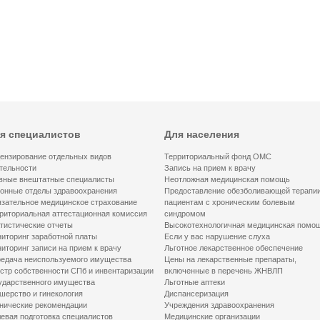
я специалистов
Для населения
ензирование отдельных видов
Территориальный фонд ОМС
тельности
Запись на прием к врачу
вные внештатные специалисты
Неотложная медицинская помощь
онные отделы здравоохранения
Предоставление обезболивающей терапи
зательное медицинское страхование
пациентам с хроническим болевым
риториальная аттестационная комиссия
синдромом
тистические отчеты
Высокотехнологичная медицинская помо
иторинг заработной платы
Если у вас нарушение слуха
иторинг записи на прием к врачу
Льготное лекарственное обеспечение
едача неиспользуемого имущества
Цены на лекарственные препараты,
стр собственности СПб и инвентаризации
включенные в перечень ЖНВЛП
ударственного имущества
Льготные аптеки
шерство и гинекология
Диспансеризация
нические рекомендации
Учреждения здравоохранения
евая подготовка специалистов
Медицинские организации