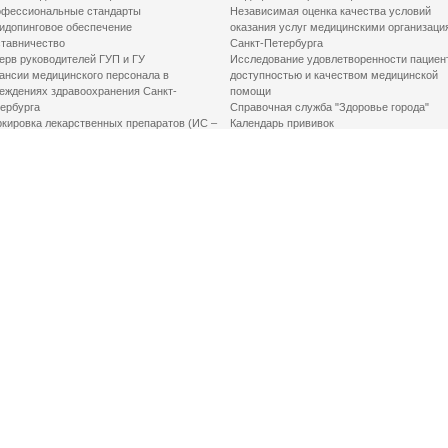
фессиональные стандарты
Независимая оценка качества условий
идопинговое обеспечение
оказания услуг медицинскими организаци
тавничество
Санкт-Петербурга
ерв руководителей ГУП и ГУ
Исследование удовлетворенности пациен
ансии медицинского персонала в
доступностью и качеством медицинской
еждениях здравоохранения Санкт-
помощи
ербурга
Справочная служба "Здоровье города"
кировка лекарственных препаратов (ИС –
Календарь прививок
ЛП)
График закрытия роддомов
грамма «Земский доктор»
Акушерство и гинекология
одская клинико-экспертная комиссия
Здоровье детей
иальный заказ
Донорство крови
шие практики оптимизации в сфере
Государственные услуги
авоохранения
Совет по защите прав пациентов
Мероприятия по улучшению качества жиз
инвалидов
Первая помощь
ВАЖНО ЗНАТЬ
Фонд «Круг добра»
Маршрутизация пациентов в медицинские
организации
Как оформить медсправку для владения
оружием
Доступная среда
Медицинская реабилитация для взрослых
Медицинская реабилитация для детей
Справочная информация
Кабиенты медико-психологического