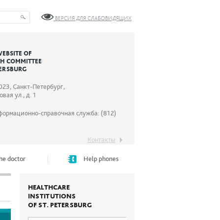
ВЕРСИЯ ДЛЯ СЛАБОВИДЯЩИХ
WEBSITE OF
TH COMMITTEE
TERSBURG
023, Санкт-Петербург,
вая ул., д. 1
формационно-справочная служба: (812)
Контакты
he doctor
Help phones
HEALTHCARE
INSTITUTIONS
OF ST. PETERSBURG