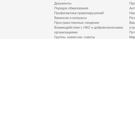
Документы
Про
Порядок обжалования
Ант
Профилактика правонарушений
Нас
Вакансии и конкурсы
Рез
Пространственные сведения
Вак
Взаимодействие с НКО и добровольческими
учр
организациями
Пет
Группы, комиссии, советы
Мар
Противодействие терроризму и его идеологии
МД
Контакты
Про
Гор
Соц
Луч
здр