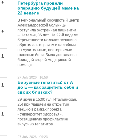
Петербурга провели
операцию будущей маме на
22 неделе
В Региональный сосудистый центр
Александровской больницы
поступила экстренная пациентка
– Наталья, 36 лет. На 22-й неделе
беременности молодая женщина
обратилась к врачам с жалобами
на мучительные, нестерпимые
головные боли. Была доставлена
бригадой скорой медицинской
помощи
27 July 2026 , 16:58
Вирусные гепатиты: от А
до Е — как защитить себя и
своих близких?
29 июля в 15:00 (ул. Итальянская,
25) приглашаем на открытую
лекцию в рамках проекта
«Университет здоровья»,
посвященную профилактике
вирусных гепатитов.
27 July 2026 , 09:23