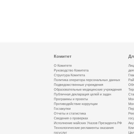
Комитет
Дл
О Комитете
Лиц
Руководство Комитета
дея
Структура Комитета
Гла
Политика оператора персональных данных
Рай
Подведомственные учреждения
Обя
Образовательные медицинские учреждения
Тер
Публичная декларация целей и задач
Ста
Программы и проекты
Мон
Противодействие коррупции
Мон
Госзакупки
Пер
Отчеты и статистика
Рее
Сведения о проверках
гос
Исполнение майских Указов Президента РФ
Аку
Технологические регламенты оказания
Кли
госуслуг
Цел