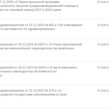
17.12.2025 «О Территориальной программе
(0 bytes)
есплатного оказания гражданам медицинской помощи в
д и на плановый период 2027 и 2028 годов»
дравоохранению от 22.12.2025 № 802-р «Об утверждении
(0 bytes)
та при Комитете по здравоохранению»
хранению от 19.12.2025 № 5047-п «О Плане мероприятий
(0 bytes)
ия антимонопольного законодательства (комплаенс-
хранению от 19.12.2025 № 5046-п «О карте комплаенс-
(0 bytes)
ольного законодательства Комитета по
д»
дравоохранению от 31.10.2025 № 678-р «О
(0 bytes)
сердечно-сосудистыми заболеваниями в Санкт-