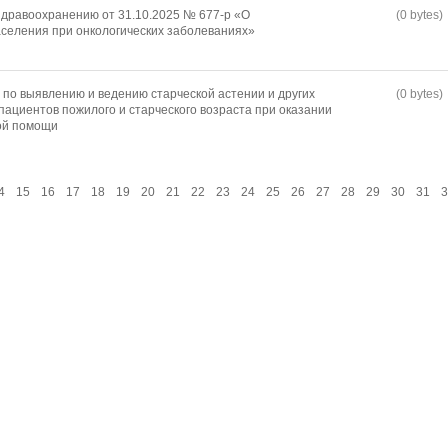
дравоохранению от 31.10.2025 № 677-р «О
(0 bytes)
селения при онкологических заболеваниях»
по выявлению и ведению старческой астении и других
(0 bytes)
пациентов пожилого и старческого возраста при оказании
ой помощи
4
15
16
17
18
19
20
21
22
23
24
25
26
27
28
29
30
31
3