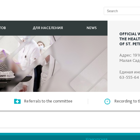
ТОВ
ДЛЯ НАСЕЛЕНИЯ
NEWS
OFFICIAL 
THE HEAL
OF ST. PE
Адрес: 191
Малая Садо
Единая ин
63-555-64
Referrals to the committee
Recording to t
Конкурсная