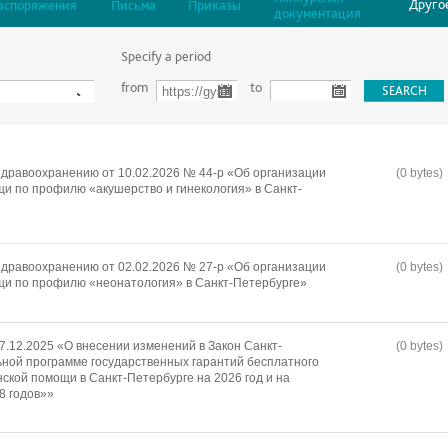
Друго
аспоряжения
Письма
Приказы
документация
Specify a period
from
to
дравоохранению от 10.02.2026 № 44-р «Об организации
(0 bytes)
и по профилю «акушерство и гинекология» в Санкт-
дравоохранению от 02.02.2026 № 27-р «Об организации
(0 bytes)
щи по профилю «неонатология» в Санкт-Петербурге»
7.12.2025 «О внесении изменений в Закон Санкт-
(0 bytes)
ной программе государственных гарантий бесплатного
ской помощи в Санкт-Петербурге на 2026 год и на
8 годов»»