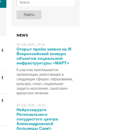
е
NEWS
29 July 2026 , 14:16
Открыт приём заявок на III
Всероссийский конкурс
объектов социальной
инфраструктуры «МАРТ»
К участию приглашаются
организации, работающие в
следующих сферах: образование,
культура, спорт, социальная
защита населения, санаторно-
курортное лечение.
28 July 2026 , 14:53
Нейрохирурги
Регионального
сосудистого центра
Александровской
больницы Санкт-