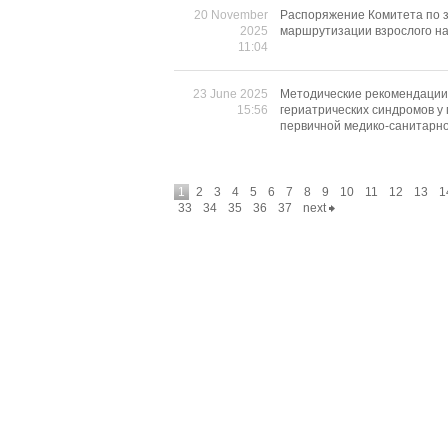
20 November
Распоряжение Комитета по з
2025
маршрутизации взрослого на
11:04
23 June 2025
Методические рекомендации 
15:56
гериатрических синдромов у 
первичной медико-санитарн
1
2
3
4
5
6
7
8
9
10
11
12
13
1
33
34
35
36
37
next