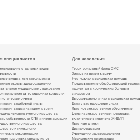
я специалистов
Для населения
ензирование отдельных видов
Территориальный фонд ОМС
тельности
Запись на прием к врачу
вные внештатные специалисты
Неотложная медицинская помощь
онные отделы здравоохранения
Предоставление обезболивающей терапи
зательное медицинское страхование
пациентам с хроническим болевым
риториальная аттестационная комиссия
синдромом
тистические отчеты
Высокотехнологичная медицинская помо
иторинг заработной платы
Если у вас нарушение слуха
иторинг записи на прием к врачу
Льготное лекарственное обеспечение
едача неиспользуемого имущества
Цены на лекарственные препараты,
стр собственности СПб и инвентаризации
включенные в перечень ЖНВЛП
ударственного имущества
Льготные аптеки
шерство и гинекология
Диспансеризация
нические рекомендации
Учреждения здравоохранения
евая подготовка специалистов
Медицинские организации