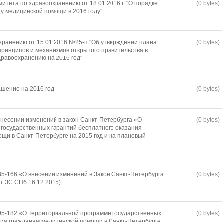
тета по здравоохранению от 18.01.2016 г. "О порядке
(0 bytes)
ту медицинской помощи в 2016 году"
хранению от 15.01.2016 №25-п "Об утверждении плана
(0 bytes)
ринципов и механизмов открытого правительства в
дравоохранению на 2016 год"
шение на 2016 год
(0 bytes)
внесении изменений в закон Санкт-Петербурга «О
(0 bytes)
государственных гарантий бесплатного оказания
щи в Санкт-Петербурге на 2015 год и на плановый
5-166 «О внесении изменений в Закон Санкт-Петербурга
(0 bytes)
т ЗС СПб 16.12.2015)
95-182 «О Территориальной программе государственных
(0 bytes)
ния гражданам медицинской помощи в Санкт-Петербурге