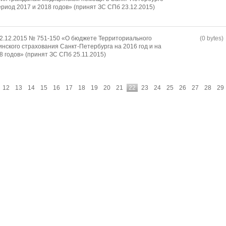
ериод 2017 и 2018 годов» (принят ЗС СПб 23.12.2015)
02.12.2015 № 751-150 «О бюджете Территориального
(0 bytes)
нского страхования Санкт-Петербурга на 2016 год и на
 годов» (принят ЗС СПб 25.11.2015)
12
13
14
15
16
17
18
19
20
21
22
23
24
25
26
27
28
29