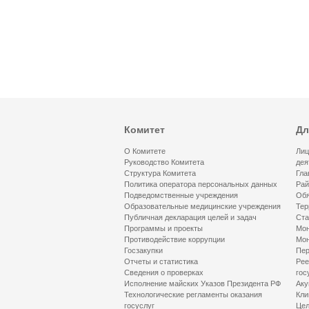
Комитет
Дл
О Комитете
Лиц
Руководство Комитета
дея
Структура Комитета
Гла
Политика оператора персональных данных
Рай
Подведомственные учреждения
Обя
Образовательные медицинские учреждения
Тер
Публичная декларация целей и задач
Ста
Программы и проекты
Мон
Противодействие коррупции
Мон
Госзакупки
Пер
Отчеты и статистика
Рее
Сведения о проверках
гос
Исполнение майских Указов Президента РФ
Аку
Технологические регламенты оказания
Кли
госуслуг
Цел