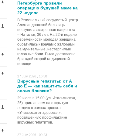
Петербурга провели
операцию будущей маме на
22 неделе
В Региональный сосудистый центр
Александровской больницы
поступила экстренная пациентка
– Наталья, 36 лет. На 22-й неделе
беременности молодая женщина
обратилась к врачам с жалобами
на мучительные, нестерпимые
головные боли. Была доставлена
бригадой скорой медицинской
помощи
27 July 2026 , 16:58
Вирусные гепатиты: от А
до Е — как защитить себя и
своих близких?
29 июля в 15:00 (ул. Итальянская,
25) приглашаем на открытую
лекцию в рамках проекта
«Университет здоровья»,
посвященную профилактике
вирусных гепатитов.
27 July 2026 , 09:23