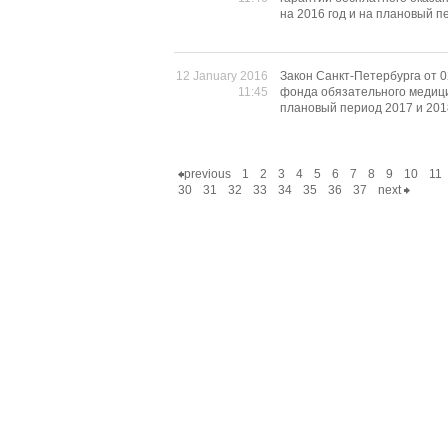
на 2016 год и на плановый п
12 January 2016
Закон Санкт-Петербурга от 
11:45
фонда обязательного медици
плановый период 2017 и 2018
previous
1
2
3
4
5
6
7
8
9
10
11
30
31
32
33
34
35
36
37
next