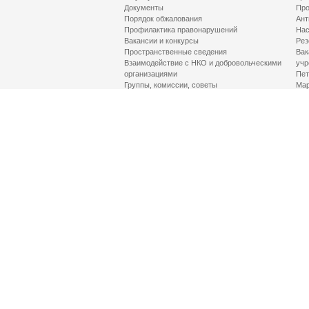
Документы
Про
Порядок обжалования
Ант
Профилактика правонарушений
Нас
Вакансии и конкурсы
Рез
Пространственные сведения
Вак
Взаимодействие с НКО и добровольческими
учр
организациями
Пет
Группы, комиссии, советы
Мар
Противодействие терроризму и его идеологии
МД
Контакты
Про
Гор
Соц
Луч
здр