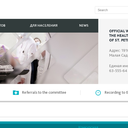
ТОВ
ДЛЯ НАСЕЛЕНИЯ
NEWS
OFFICIAL 
THE HEAL
OF ST. PE
Адрес: 191
Малая Садо
Единая ин
63-555-64
Referrals to the committee
Recording to t
Конкурсная