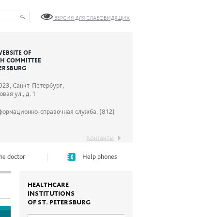
ВЕРСИЯ ДЛЯ СЛАБОВИДЯЩИХ
WEBSITE OF
TH COMMITTEE
TERSBURG
023, Санкт-Петербург,
вая ул., д. 1
формационно-справочная служба: (812)
Контакты
he doctor
Help phones
HEALTHCARE
INSTITUTIONS
OF ST. PETERSBURG