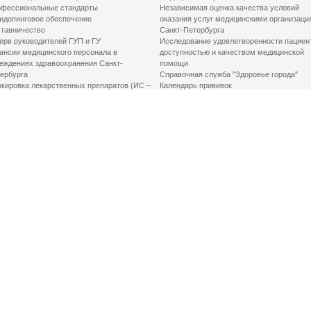
фессиональные стандарты
Независимая оценка качества условий
идопинговое обеспечение
оказания услуг медицинскими организаци
тавничество
Санкт-Петербурга
ерв руководителей ГУП и ГУ
Исследование удовлетворенности пациен
ансии медицинского персонала в
доступностью и качеством медицинской
еждениях здравоохранения Санкт-
помощи
ербурга
Справочная служба "Здоровье города"
кировка лекарственных препаратов (ИС –
Календарь прививок
ЛП)
График закрытия роддомов
грамма «Земский доктор»
Акушерство и гинекология
одская клинико-экспертная комиссия
Здоровье детей
иальный заказ
Донорство крови
шие практики оптимизации в сфере
Государственные услуги
авоохранения
Совет по защите прав пациентов
Мероприятия по улучшению качества жиз
инвалидов
Первая помощь
ВАЖНО ЗНАТЬ
Фонд «Круг добра»
Маршрутизация пациентов в медицинские
организации
Как оформить медсправку для владения
оружием
Доступная среда
Медицинская реабилитация для взрослых
Медицинская реабилитация для детей
Справочная информация
Кабиенты медико-психологического