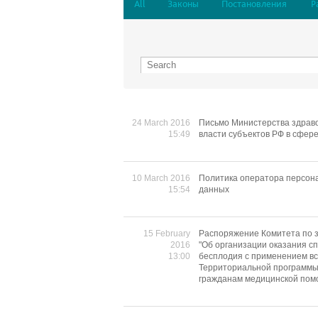
All
Законы
Постановления
Р
24 March 2016
Письмо Министерства здраво
15:49
власти субъектов РФ в сфер
10 March 2016
Политика оператора персон
15:54
данных
15 February
Распоряжение Комитета по з
2016
"Об организации оказания 
13:00
бесплодия с применением вс
Территориальной программы 
гражданам медицинской помо