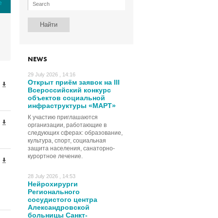
е
NEWS
29 July 2026 , 14:16
Открыт приём заявок на III
Всероссийский конкурс
объектов социальной
инфраструктуры «МАРТ»
К участию приглашаются
организации, работающие в
следующих сферах: образование,
культура, спорт, социальная
защита населения, санаторно-
курортное лечение.
28 July 2026 , 14:53
Нейрохирурги
Регионального
сосудистого центра
Александровской
больницы Санкт-