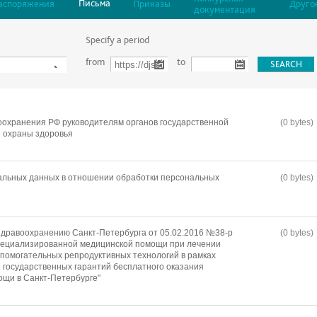
Письма
аспоряжения
Приказы
Друго
документация
Specify a period
from
to
охранения РФ руководителям органов государственной
(0 bytes)
е охраны здоровья
альных данных в отношении обработки персональных
(0 bytes)
дравоохранению Санкт-Петербурга от 05.02.2016 №38-р
(0 bytes)
специализированной медицинской помощи при лечении
помогательных репродуктивных технологий в рамках
государственных гарантий бесплатного оказания
щи в Санкт-Петербурге"