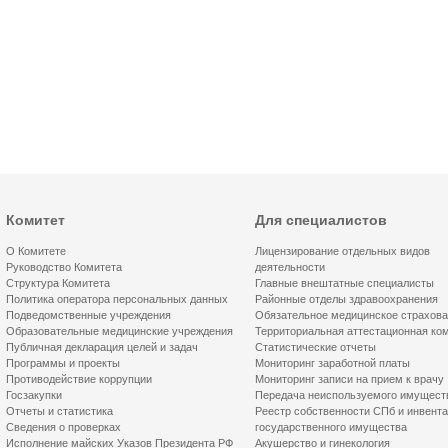
Комитет
Для специалистов
О Комитете
Лицензирование отдельных видов
Руководство Комитета
деятельности
Структура Комитета
Главные внештатные специалисты
Политика оператора персональных данных
Районные отделы здравоохранения
Подведомственные учреждения
Обязательное медицинское страхов
Образовательные медицинские учреждения
Территориальная аттестационная ко
Публичная декларация целей и задач
Статистические отчеты
Программы и проекты
Мониторинг заработной платы
Противодействие коррупции
Мониторинг записи на прием к врачу
Госзакупки
Передача неиспользуемого имущест
Отчеты и статистика
Реестр собственности СПб и инвент
Сведения о проверках
государственного имущества
Исполнение майских Указов Президента РФ
Акушерство и гинекология