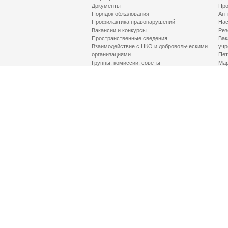
Документы
Про
Порядок обжалования
Ант
Профилактика правонарушений
Нас
Вакансии и конкурсы
Рез
Пространственные сведения
Вак
Взаимодействие с НКО и добровольческими
учр
организациями
Пет
Группы, комиссии, советы
Мар
Противодействие терроризму и его идеологии
МД
Контакты
Про
Гор
Соц
Луч
здр