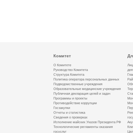
Комитет
Дл
О Комитете
Лиц
Руководство Комитета
дея
Структура Комитета
Гла
Политика оператора персональных данных
Рай
Подведомственные учреждения
Обя
Образовательные медицинские учреждения
Тер
Публичная декларация целей и задач
Ста
Программы и проекты
Мон
Противодействие коррупции
Мон
Госзакупки
Пер
Отчеты и статистика
Рее
Сведения о проверках
гос
Исполнение майских Указов Президента РФ
Аку
Технологические регламенты оказания
Кли
госуслуг
Цел