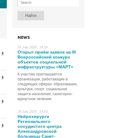
е
NEWS
29 July 2026 , 14:16
Открыт приём заявок на III
Всероссийский конкурс
объектов социальной
инфраструктуры «МАРТ»
К участию приглашаются
организации, работающие в
следующих сферах: образование,
культура, спорт, социальная
защита населения, санаторно-
курортное лечение.
28 July 2026 , 14:53
Нейрохирурги
Регионального
сосудистого центра
Александровской
больницы Санкт-