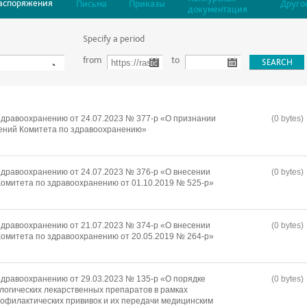
аспоряжения
Письма
Приказы
Друго
документация
Specify a period
from
to
дравоохранению от 24.07.2023 № 377-р «О признании
(0 bytes)
ений Комитета по здравоохранению»
дравоохранению от 24.07.2023 № 376-р «О внесении
(0 bytes)
омитета по здравоохранению от 01.10.2019 № 525-р»
дравоохранению от 21.07.2023 № 374-р «О внесении
(0 bytes)
омитета по здравоохранению от 20.05.2019 № 264-р»
дравоохранению от 29.03.2023 № 135-р «О порядке
(0 bytes)
логических лекарственных препаратов в рамках
офилактических прививок и их передачи медицинским