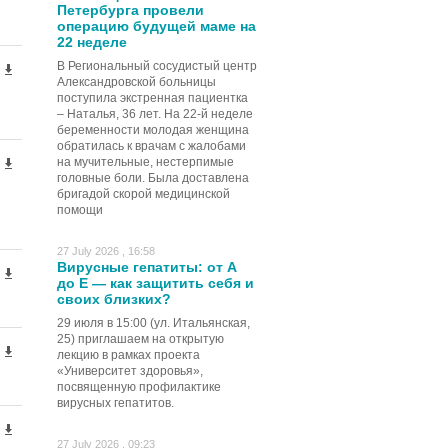
Петербурга провели
операцию будущей маме на
22 неделе
В Региональный сосудистый центр
Александровской больницы
поступила экстренная пациентка
– Наталья, 36 лет. На 22-й неделе
беременности молодая женщина
обратилась к врачам с жалобами
на мучительные, нестерпимые
головные боли. Была доставлена
бригадой скорой медицинской
помощи
27 July 2026 , 16:58
Вирусные гепатиты: от А
до Е — как защитить себя и
своих близких?
29 июля в 15:00 (ул. Итальянская,
25) приглашаем на открытую
лекцию в рамках проекта
«Университет здоровья»,
посвященную профилактике
вирусных гепатитов.
27 July 2026 , 09:23