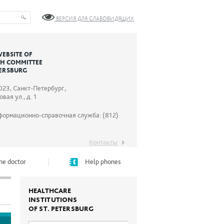
ВЕРСИЯ ДЛЯ СЛАБОВИДЯЩИХ
WEBSITE OF
TH COMMITTEE
TERSBURG
023, Санкт-Петербург,
вая ул., д. 1
формационно-справочная служба: (812)
Контакты
he doctor
Help phones
HEALTHCARE
INSTITUTIONS
OF ST. PETERSBURG