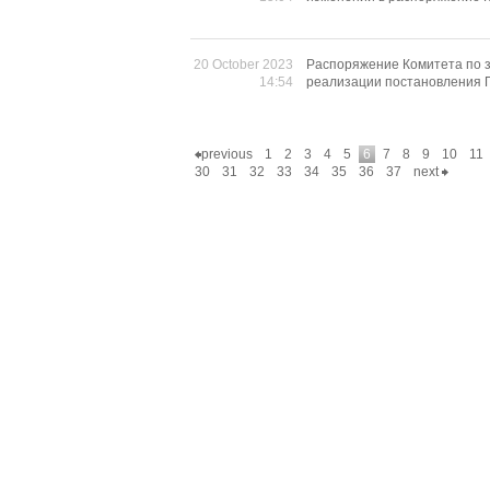
20 October 2023
Распоряжение Комитета по з
14:54
реализации постановления П
previous
1
2
3
4
5
6
7
8
9
10
11
30
31
32
33
34
35
36
37
next