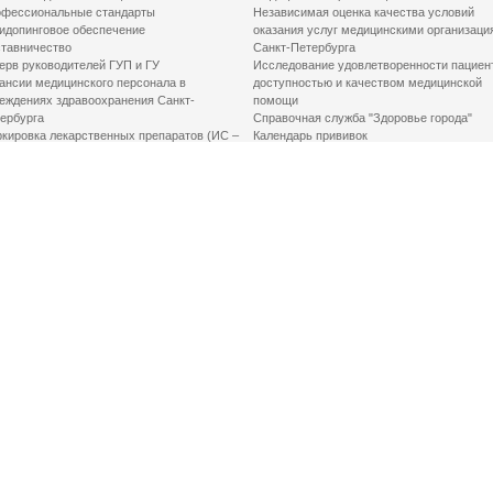
фессиональные стандарты
Независимая оценка качества условий
идопинговое обеспечение
оказания услуг медицинскими организаци
тавничество
Санкт-Петербурга
ерв руководителей ГУП и ГУ
Исследование удовлетворенности пациен
ансии медицинского персонала в
доступностью и качеством медицинской
еждениях здравоохранения Санкт-
помощи
ербурга
Справочная служба "Здоровье города"
кировка лекарственных препаратов (ИС –
Календарь прививок
ЛП)
График закрытия роддомов
грамма «Земский доктор»
Акушерство и гинекология
одская клинико-экспертная комиссия
Здоровье детей
иальный заказ
Донорство крови
шие практики оптимизации в сфере
Государственные услуги
авоохранения
Совет по защите прав пациентов
Мероприятия по улучшению качества жиз
инвалидов
Первая помощь
ВАЖНО ЗНАТЬ
Фонд «Круг добра»
Маршрутизация пациентов в медицинские
организации
Как оформить медсправку для владения
оружием
Доступная среда
Медицинская реабилитация для взрослых
Медицинская реабилитация для детей
Справочная информация
Кабиенты медико-психологического