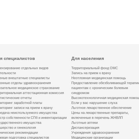
я специалистов
Для населения
ензирование отдельных видов
Территориальный фонд ОМС
тельности
Запись на прием к врачу
вные внештатные специалисты
Неотложная медицинская помощь
онные отделы здравоохранения
Предоставление обезболивающей терапи
зательное медицинское страхование
пациентам с хроническим болевым
риториальная аттестационная комиссия
синдромом
тистические отчеты
Высокотехнологичная медицинская помо
иторинг заработной платы
Если у вас нарушение слуха
иторинг записи на прием к врачу
Льготное лекарственное обеспечение
едача неиспользуемого имущества
Цены на лекарственные препараты,
стр собственности СПб и инвентаризации
включенные в перечень ЖНВЛП
ударственного имущества
Льготные аптеки
шерство и гинекология
Диспансеризация
нические рекомендации
Учреждения здравоохранения
евая подготовка специалистов
Медицинские организации