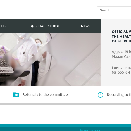
ТОВ
ДЛЯ НАСЕЛЕНИЯ
NEWS
OFFICIAL 
THE HEAL
OF ST. PE
Адрес: 191
Малая Садо
Единая ин
63-555-64
Referrals to the committee
Recording to t
Конкурсная