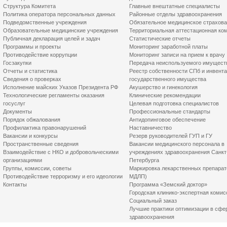
Структура Комитета
Главные внештатные специалисты
Политика оператора персональных данных
Районные отделы здравоохранения
Подведомственные учреждения
Обязательное медицинское страхов
Образовательные медицинские учреждения
Территориальная аттестационная ко
Публичная декларация целей и задач
Статистические отчеты
Программы и проекты
Мониторинг заработной платы
Противодействие коррупции
Мониторинг записи на прием к врачу
Госзакупки
Передача неиспользуемого имущест
Отчеты и статистика
Реестр собственности СПб и инвент
Сведения о проверках
государственного имущества
Исполнение майских Указов Президента РФ
Акушерство и гинекология
Технологические регламенты оказания
Клинические рекомендации
госуслуг
Целевая подготовка специалистов
Документы
Профессиональные стандарты
Порядок обжалования
Антидопинговое обеспечение
Профилактика правонарушений
Наставничество
Вакансии и конкурсы
Резерв руководителей ГУП и ГУ
Пространственные сведения
Вакансии медицинского персонала в
Взаимодействие с НКО и добровольческими
учреждениях здравоохранения Санкт
организациями
Петербурга
Группы, комиссии, советы
Маркировка лекарственных препарат
Противодействие терроризму и его идеологии
МДЛП)
Контакты
Программа «Земский доктор»
Городская клинико-экспертная комис
Социальный заказ
Лучшие практики оптимизации в сфе
здравоохранения