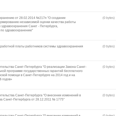
хранению от 28.02.2014 №217п "О создании
(0 bytes)
ормированию независимой оценки качества работы
 здравоохранения Санкт - Петербурга,
 по здравоохранению"
работной платы работников системы здравоохранения
(0 bytes)
тельства Санкт-Петербурга "О реализации Закона Санкт-
(0 bytes)
ной программе государственных гарантий бесплатного
ской помощи в Санкт-Петербурге на 2014 год и на
6 годов»
тельства Санкт-Петербурга "О внесении изменений в
(0 bytes)
а Санкт-Петербурга от 28.12.2011 № 1775"
тельства Санкт-Петербурга "О внесении изменений в
(0 bytes)