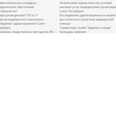
фессиональные стандарты
Независимая оценка качества условий
идопинговое обеспечение
оказания услуг медицинскими организаци
тавничество
Санкт-Петербурга
ерв руководителей ГУП и ГУ
Исследование удовлетворенности пациен
ансии медицинского персонала в
доступностью и качеством медицинской
еждениях здравоохранения Санкт-
помощи
ербурга
Справочная служба "Здоровье города"
кировка лекарственных препаратов (ИС –
Календарь прививок
ЛП)
График закрытия роддомов
грамма «Земский доктор»
Акушерство и гинекология
одская клинико-экспертная комиссия
Здоровье детей
иальный заказ
Донорство крови
шие практики оптимизации в сфере
Государственные услуги
авоохранения
Совет по защите прав пациентов
Мероприятия по улучшению качества жиз
инвалидов
Первая помощь
ВАЖНО ЗНАТЬ
Фонд «Круг добра»
Маршрутизация пациентов в медицинские
организации
Как оформить медсправку для владения
оружием
Доступная среда
Медицинская реабилитация для взрослых
Медицинская реабилитация для детей
Справочная информация
Кабиенты медико-психологического