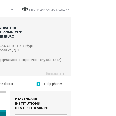
ВЕРСИЯ ДЛЯ СЛАБОВИДЯЩИХ
WEBSITE OF
TH COMMITTEE
TERSBURG
023, Санкт-Петербург,
вая ул., д. 1
формационно-справочная служба: (812)
Контакты
he doctor
Help phones
HEALTHCARE
INSTITUTIONS
OF ST. PETERSBURG