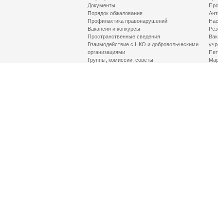
Документы
Про
Порядок обжалования
Ант
Профилактика правонарушений
Нас
Вакансии и конкурсы
Рез
Пространственные сведения
Вак
Взаимодействие с НКО и добровольческими
учр
организациями
Пет
Группы, комиссии, советы
Мар
Противодействие терроризму и его идеологии
МД
Контакты
Про
Гор
Соц
Луч
здр