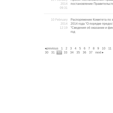
2014
постановление Правительств
09:31
10 February
Распоряжение Комитета по 
2014
2014 года "О порядке предо
12:19
"Сведения об оказании и фи
год
previous
1
2
3
4
5
6
7
8
9
10
11
30
31
32
33
34
35
36
37
next