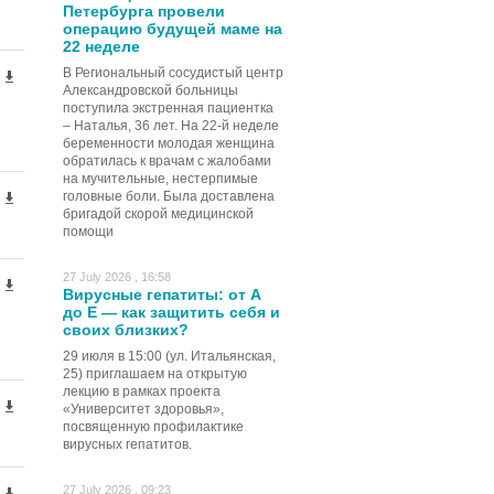
Петербурга провели
операцию будущей маме на
22 неделе
В Региональный сосудистый центр
Александровской больницы
поступила экстренная пациентка
– Наталья, 36 лет. На 22-й неделе
беременности молодая женщина
обратилась к врачам с жалобами
на мучительные, нестерпимые
головные боли. Была доставлена
бригадой скорой медицинской
помощи
27 July 2026 , 16:58
Вирусные гепатиты: от А
до Е — как защитить себя и
своих близких?
29 июля в 15:00 (ул. Итальянская,
25) приглашаем на открытую
лекцию в рамках проекта
«Университет здоровья»,
посвященную профилактике
вирусных гепатитов.
27 July 2026 , 09:23