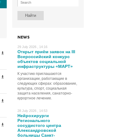
е
NEWS
29 July 2026 , 14:16
Открыт приём заявок на III
Всероссийский конкурс
объектов социальной
инфраструктуры «МАРТ»
К участию приглашаются
организации, работающие в
следующих сферах: образование,
культура, спорт, социальная
защита населения, санаторно-
курортное лечение.
28 July 2026 , 14:53
Нейрохирурги
Регионального
сосудистого центра
Александровской
больницы Санкт-