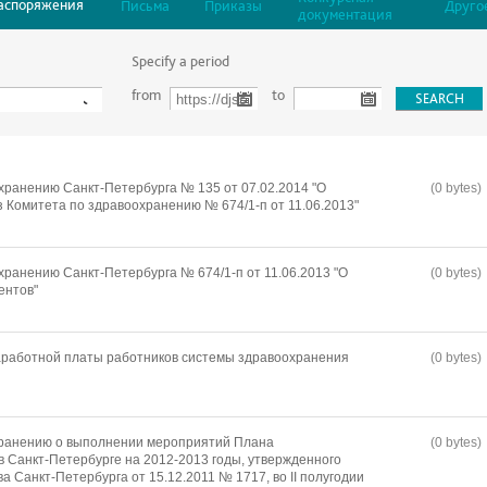
аспоряжения
Письма
Приказы
Друго
документация
Specify a period
from
to
хранению Санкт-Петербурга № 135 от 07.02.2014 "О
(0 bytes)
з Комитета по здравоохранению № 674/1-п от 11.06.2013"
хранению Санкт-Петербурга № 674/1-п от 11.06.2013 "О
(0 bytes)
ентов"
работной платы работников системы здравоохранения
(0 bytes)
хранению о выполнении мероприятий Плана
(0 bytes)
в Санкт-Петербурге на 2012-2013 годы, утвержденного
 Санкт-Петербурга от 15.12.2011 № 1717, во II полугодии