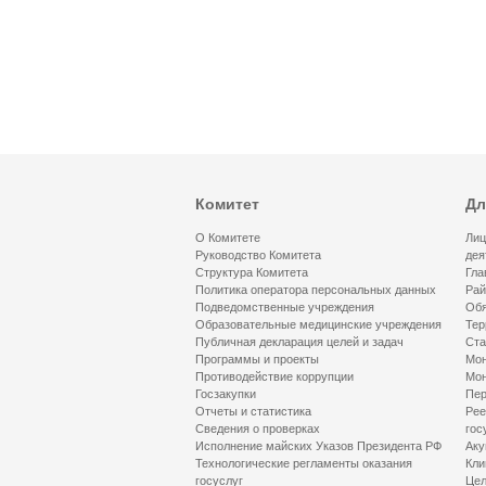
Комитет
Дл
О Комитете
Лиц
Руководство Комитета
дея
Структура Комитета
Гла
Политика оператора персональных данных
Рай
Подведомственные учреждения
Обя
Образовательные медицинские учреждения
Тер
Публичная декларация целей и задач
Ста
Программы и проекты
Мон
Противодействие коррупции
Мон
Госзакупки
Пер
Отчеты и статистика
Рее
Сведения о проверках
гос
Исполнение майских Указов Президента РФ
Аку
Технологические регламенты оказания
Кли
госуслуг
Цел