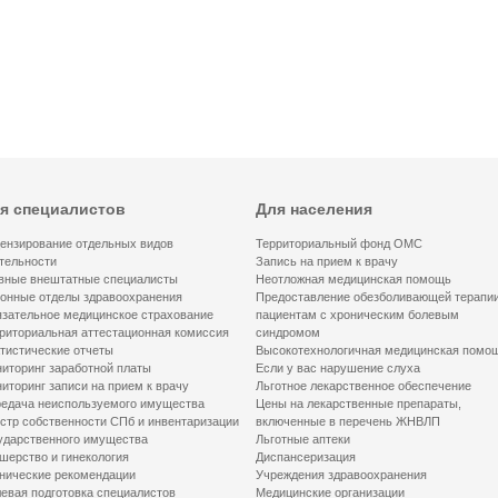
я специалистов
Для населения
ензирование отдельных видов
Территориальный фонд ОМС
тельности
Запись на прием к врачу
вные внештатные специалисты
Неотложная медицинская помощь
онные отделы здравоохранения
Предоставление обезболивающей терапи
зательное медицинское страхование
пациентам с хроническим болевым
риториальная аттестационная комиссия
синдромом
тистические отчеты
Высокотехнологичная медицинская помо
иторинг заработной платы
Если у вас нарушение слуха
иторинг записи на прием к врачу
Льготное лекарственное обеспечение
едача неиспользуемого имущества
Цены на лекарственные препараты,
стр собственности СПб и инвентаризации
включенные в перечень ЖНВЛП
ударственного имущества
Льготные аптеки
шерство и гинекология
Диспансеризация
нические рекомендации
Учреждения здравоохранения
евая подготовка специалистов
Медицинские организации