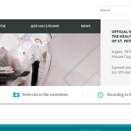
ТОВ
ДЛЯ НАСЕЛЕНИЯ
NEWS
OFFICIAL 
THE HEAL
OF ST. PE
Адрес: 191
Малая Садо
Единая ин
63-555-64
Referrals to the committee
Recording to t
Конкурсная