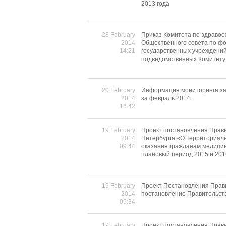
2013 года
28 February
Приказ Комитета по здравоо
2014
Общественного совета по ф
14:21
государственных учреждений
подведомственных Комитету
20 February
Информация мониторинга за
2014
за февраль 2014г.
16:42
19 February
Проект постановления Прави
2014
Петербурга «О Территориаль
09:44
оказания гражданам медицин
плановый период 2015 и 201
19 February
Проект Постановления Прави
2014
постановление Правительств
09:34
19 February
Проект постановления Прави