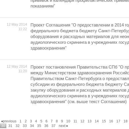
прививок и календаря профилактических привив
показаниям"
12 May 2014
Проект Соглашения "О предоставлении в 2014 го
11:22
федерального бюджета бюджету Санкт-Петербур
оборудования и расходных материалов для неон
аудиологического скрининга в учреждениях гос
здравоохранения"
12 May 2014
Проект постановления Правительства СПб "О п
11:20
между Министерством здравоохранения Российс
Правительством Санкт-Петербурга о предоставл
субсидии из федерального бюджета бюджету Са
закупку оборудования и расходных материалов 
аудиологического скрининга в учреждениях гос
здравоохранения" (см. выше текст Соглашения)
previous
1
2
3
4
5
6
7
8
9
10
11
12
13
14
15
16
17
18
30
31
32
33
34
35
36
37
next