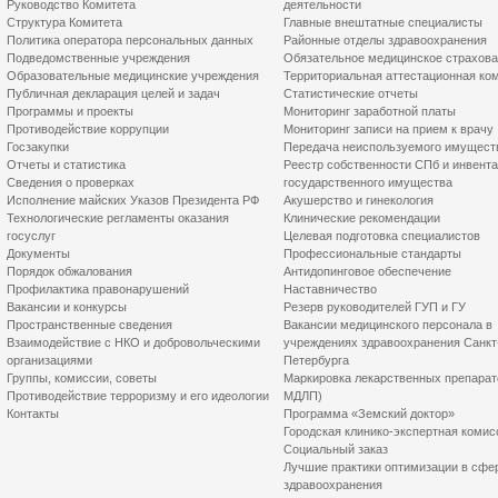
Руководство Комитета
деятельности
Структура Комитета
Главные внештатные специалисты
Политика оператора персональных данных
Районные отделы здравоохранения
Подведомственные учреждения
Обязательное медицинское страхов
Образовательные медицинские учреждения
Территориальная аттестационная ко
Публичная декларация целей и задач
Статистические отчеты
Программы и проекты
Мониторинг заработной платы
Противодействие коррупции
Мониторинг записи на прием к врачу
Госзакупки
Передача неиспользуемого имущест
Отчеты и статистика
Реестр собственности СПб и инвент
Сведения о проверках
государственного имущества
Исполнение майских Указов Президента РФ
Акушерство и гинекология
Технологические регламенты оказания
Клинические рекомендации
госуслуг
Целевая подготовка специалистов
Документы
Профессиональные стандарты
Порядок обжалования
Антидопинговое обеспечение
Профилактика правонарушений
Наставничество
Вакансии и конкурсы
Резерв руководителей ГУП и ГУ
Пространственные сведения
Вакансии медицинского персонала в
Взаимодействие с НКО и добровольческими
учреждениях здравоохранения Санкт
организациями
Петербурга
Группы, комиссии, советы
Маркировка лекарственных препарат
Противодействие терроризму и его идеологии
МДЛП)
Контакты
Программа «Земский доктор»
Городская клинико-экспертная комис
Социальный заказ
Лучшие практики оптимизации в сфе
здравоохранения