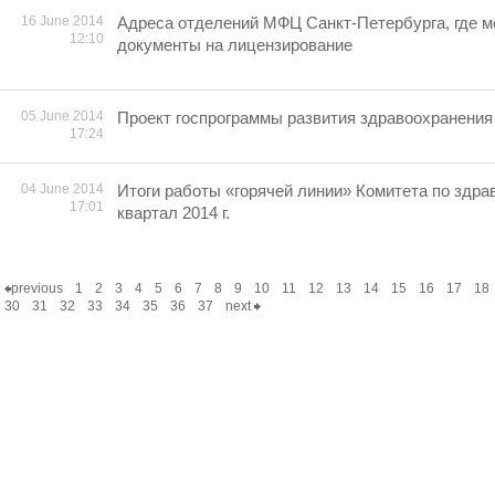
16 June 2014
Адреса отделений МФЦ Санкт-Петербурга, где м
12:10
документы на лицензирование
05 June 2014
Проект госпрограммы развития здравоохранения
17:24
04 June 2014
Итоги работы «горячей линии» Комитета по здра
17:01
квартал 2014 г.
previous
1
2
3
4
5
6
7
8
9
10
11
12
13
14
15
16
17
18
30
31
32
33
34
35
36
37
next