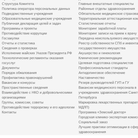
Структура Комитета
Главные внештатные специалисты
Политика оператора персональных данных
Районные отделы здравоохранения
Подведомственные учреждения
Обязательное медицинское страхов
Образовательные медицинские учреждения
Территориальная аттестационная ко
Публичная декларация целей и задач
Статистические отчеты
Программы и проекты
Мониторинг заработной платы
Противодействие коррупции
Мониторинг записи на прием к врачу
Госзакупки
Передача неиспользуемого имущест
Отчеты и статистика
Реестр собственности СПб и инвент
Сведения о проверках
государственного имущества
Исполнение майских Указов Президента РФ
Акушерство и гинекология
Технологические регламенты оказания
Клинические рекомендации
госуслуг
Целевая подготовка специалистов
Документы
Профессиональные стандарты
Порядок обжалования
Антидопинговое обеспечение
Профилактика правонарушений
Наставничество
Вакансии и конкурсы
Резерв руководителей ГУП и ГУ
Пространственные сведения
Вакансии медицинского персонала в
Взаимодействие с НКО и добровольческими
учреждениях здравоохранения Санкт
организациями
Петербурга
Группы, комиссии, советы
Маркировка лекарственных препарат
Противодействие терроризму и его идеологии
МДЛП)
Контакты
Программа «Земский доктор»
Городская клинико-экспертная комис
Социальный заказ
Лучшие практики оптимизации в сфе
здравоохранения