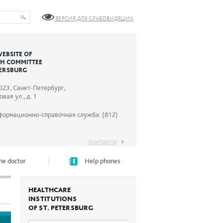
ВЕРСИЯ ДЛЯ СЛАБОВИДЯЩИХ
WEBSITE OF
TH COMMITTEE
TERSBURG
023, Санкт-Петербург,
вая ул., д. 1
формационно-справочная служба: (812)
Контакты
he doctor
Help phones
HEALTHCARE
INSTITUTIONS
OF ST. PETERSBURG