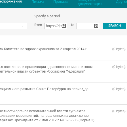
аспоряжения
Письма
Приказы
Друго
документация
Specify a period
from
to
» Комитета по здравоохранению за 2 квартал 2014 г.
(0 bytes)
ья населения и организации здравоохранения по итогам
(0 bytes)
нительной власти субъектов Российской Федерации"
 социального развития Санкт-Петербурга на период до
(0 bytes)
четности органов исполнительной власти субъектов
(0 bytes)
еализации мероприятий, направленных на достижение
 указах Президента от 7 мая 2012 г. № 596-606 (Форма 2)