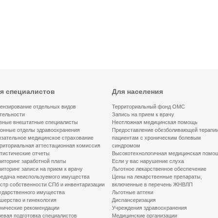
я специалистов
Для населения
ензирование отдельных видов
Территориальный фонд ОМС
тельности
Запись на прием к врачу
вные внештатные специалисты
Неотложная медицинская помощь
онные отделы здравоохранения
Предоставление обезболивающей терапи
зательное медицинское страхование
пациентам с хроническим болевым
риториальная аттестационная комиссия
синдромом
тистические отчеты
Высокотехнологичная медицинская помо
иторинг заработной платы
Если у вас нарушение слуха
иторинг записи на прием к врачу
Льготное лекарственное обеспечение
едача неиспользуемого имущества
Цены на лекарственные препараты,
стр собственности СПб и инвентаризации
включенные в перечень ЖНВЛП
ударственного имущества
Льготные аптеки
шерство и гинекология
Диспансеризация
нические рекомендации
Учреждения здравоохранения
евая подготовка специалистов
Медицинские организации