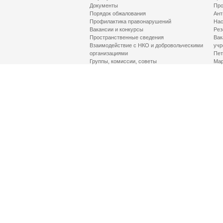
Документы
Про
Порядок обжалования
Ант
Профилактика правонарушений
Нас
Вакансии и конкурсы
Рез
Пространственные сведения
Вак
Взаимодействие с НКО и добровольческими
учр
организациями
Пет
Группы, комиссии, советы
Мар
Противодействие терроризму и его идеологии
МД
Контакты
Про
Гор
Соц
Луч
здр