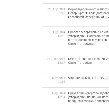
21 July 2014
Форма публичной отчетности
09:10
Петербурга "О ходе достиже
Российской Федерации от 7 м
15 July 2014
Проект распоряжения Комит
15:12
утверждении Положения о по
автотранспортных учрежден
Санкт-Петербурга"
27 June 2014
Буклет "Порядок оказания 
14:17
Санкт-Петербург"
18 May 2014
Федеральный закон от 19.02.
11:16
18 May 2014
Приказ Министерства здраво
10:04
утверждении национального 
профилактических прививок 