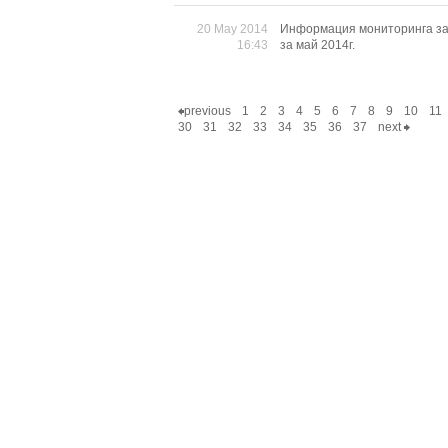
20 May 2014
Информация мониторинга за
16:43
за май 2014г.
previous
1
2
3
4
5
6
7
8
9
10
11
30
31
32
33
34
35
36
37
next