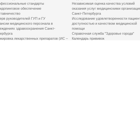
фессиональные стандарты
Независимая оценка качества условий
идопинговое обеспечение
оказания услуг медицинскими организаци
тавничество
Санкт-Петербурга
ерв руководителей ГУП и ГУ
Исследование удовлетворенности пациен
ансии медицинского персонала в
доступностью и качеством медицинской
еждениях здравоохранения Санкт-
помощи
ербурга
Справочная служба "Здоровье города"
кировка лекарственных препаратов (ИС –
Календарь прививок
ЛП)
График закрытия роддомов
грамма «Земский доктор»
Акушерство и гинекология
одская клинико-экспертная комиссия
Здоровье детей
иальный заказ
Донорство крови
шие практики оптимизации в сфере
Государственные услуги
авоохранения
Совет по защите прав пациентов
Мероприятия по улучшению качества жиз
инвалидов
Первая помощь
ВАЖНО ЗНАТЬ
Фонд «Круг добра»
Маршрутизация пациентов в медицинские
организации
Как оформить медсправку для владения
оружием
Доступная среда
Медицинская реабилитация для взрослых
Медицинская реабилитация для детей
Справочная информация
Кабиенты медико-психологического