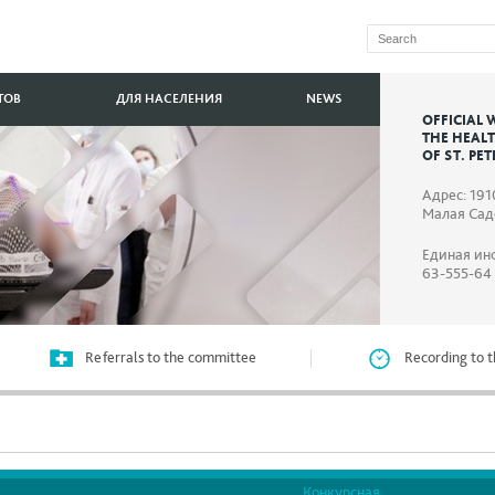
ТОВ
ДЛЯ НАСЕЛЕНИЯ
NEWS
OFFICIAL 
THE HEAL
OF ST. PE
Адрес: 191
Малая Садо
Единая ин
63-555-64
Referrals to the committee
Recording to t
Конкурсная