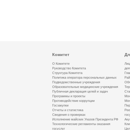
Комитет
Дл
О Комитете
Лиц
Руководство Комитета
дея
Структура Комитета
Гла
Политика оператора персональных данных
Рай
Подведомственные учреждения
Обя
Образовательные медицинские учреждения
Тер
Публичная декларация целей и задач
Ста
Программы и проекты
Мон
Противодействие коррупции
Мон
Госзакупки
Пер
Отчеты и статистика
Рее
Сведения о проверках
гос
Исполнение майских Указов Президента РФ
Аку
Технологические регламенты оказания
Кли
госуслуг
Цел