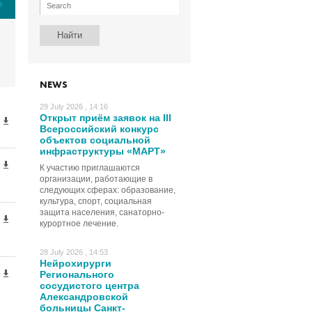
е
NEWS
29 July 2026 , 14:16
Открыт приём заявок на III
Всероссийский конкурс
объектов социальной
инфраструктуры «МАРТ»
К участию приглашаются
организации, работающие в
следующих сферах: образование,
культура, спорт, социальная
защита населения, санаторно-
курортное лечение.
28 July 2026 , 14:53
Нейрохирурги
Регионального
сосудистого центра
Александровской
больницы Санкт-