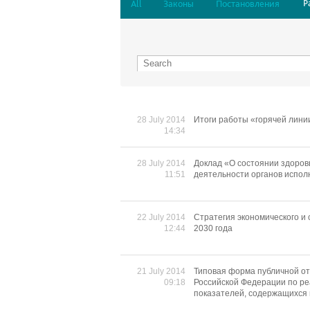
Р
All
Законы
Постановления
28 July 2014
Итоги работы «горячей линии
14:34
28 July 2014
Доклад «О состоянии здоров
11:51
деятельности органов испол
22 July 2014
Cтратегия экономического и
12:44
2030 года
21 July 2014
Типовая форма публичной от
09:18
Российской Федерации по р
показателей, содержащихся в