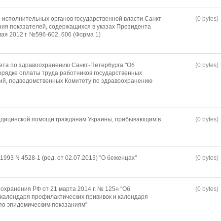
 исполнительных органов государственной власти Санкт-
(0 bytes)
ния показателей, содержащихся в указах Президента
ая 2012 г. №596-602, 606 (Форма 1)
ета по здравоохранению Санкт-Петербурга "Об
(0 bytes)
рядке оплаты труда работников государственных
ий, подведомственных Комитету по здравоохранению
медицинской помощи гражданам Украины, прибывающим в
(0 bytes)
1993 N 4528-1 (ред. от 02.07.2013) "О беженцах"
(0 bytes)
охранения РФ от 21 марта 2014 г. № 125н "Об
(0 bytes)
календаря профилактических прививок и календаря
по эпидемическим показаниям"