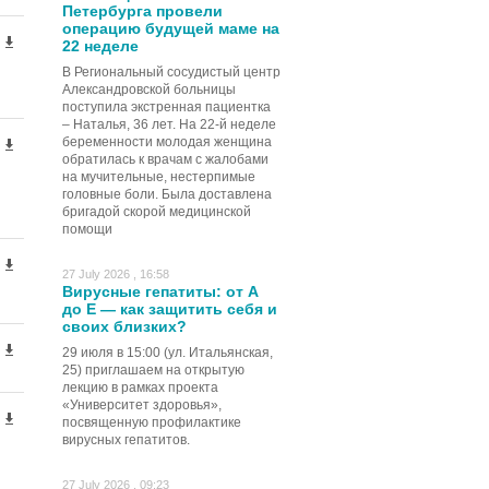
Петербурга провели
операцию будущей маме на
22 неделе
В Региональный сосудистый центр
Александровской больницы
поступила экстренная пациентка
– Наталья, 36 лет. На 22-й неделе
беременности молодая женщина
обратилась к врачам с жалобами
на мучительные, нестерпимые
головные боли. Была доставлена
бригадой скорой медицинской
помощи
27 July 2026 , 16:58
Вирусные гепатиты: от А
до Е — как защитить себя и
своих близких?
29 июля в 15:00 (ул. Итальянская,
25) приглашаем на открытую
лекцию в рамках проекта
«Университет здоровья»,
посвященную профилактике
вирусных гепатитов.
27 July 2026 , 09:23