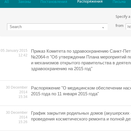
Распоряжения
All
Законы
Постановления
Письма
Specify a
from
05 January 2015
Приказ Комитета по здравоохранению Санкт-Пете
12:42
№2064-п "Об утверждении Плана мероприятий п
и механизмов открытого правительства в деятел
здравоохранению на 2015 год"
30 December
Распоряжение "О медицинском обеспечении насе
2014
2015 года по 11 января 2015 года"
15:34
30 December
График закрытия родильных домов (акушерских 
2014
проведения косметического ремонта и полной де
15:26