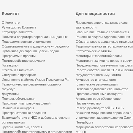
Комитет
Для специалистов
О Комитете
Лицензирование отдельных видов
Руководство Комитета
деятельности
Структура Комитета
Главные внештатные специалисты
Политика оператора персональных данных
Районные отделы здравоохранения
Подведомственные учреждения
Обязательное медицинское страхов
Образовательные медицинские учреждения
Территориальная аттестационная ко
Публичная декларация целей и задач
Статистические отчеты
Программы и проекты
Мониторинг заработной платы
Противодействие коррупции
Мониторинг записи на прием к врачу
Госзакупки
Передача неиспользуемого имущест
Отчеты и статистика
Реестр собственности СПб и инвент
Сведения о проверках
государственного имущества
Исполнение майских Указов Президента РФ
Акушерство и гинекология
Технологические регламенты оказания
Клинические рекомендации
госуслуг
Целевая подготовка специалистов
Документы
Профессиональные стандарты
Порядок обжалования
Антидопинговое обеспечение
Профилактика правонарушений
Наставничество
Вакансии и конкурсы
Резерв руководителей ГУП и ГУ
Пространственные сведения
Вакансии медицинского персонала в
Взаимодействие с НКО и добровольческими
учреждениях здравоохранения Санкт
организациями
Петербурга
Группы, комиссии, советы
Маркировка лекарственных препарат
Противодействие терроризму и его идеологии
МДЛП)