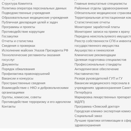
Структура Комитета
Главные внештатные специалисты
Политика оператора персональных данных
Районные отделы здравоохранения
Подведомственные учреждения
Обязательное медицинское страхов
Образовательные медицинские учреждения
Территориальная аттестационная ко
Публичная декларация целей и задач
Статистические отчеты
Программы и проекты
Мониторинг заработной платы
Противодействие коррупции
Мониторинг записи на прием к врачу
Госзакупки
Передача неиспользуемого имущест
Отчеты и статистика
Реестр собственности СПб и инвент
Сведения о проверках
государственного имущества
Исполнение майских Указов Президента РФ
Акушерство и гинекология
Технологические регламенты оказания
Клинические рекомендации
госуслуг
Целевая подготовка специалистов
Документы
Профессиональные стандарты
Порядок обжалования
Антидопинговое обеспечение
Профилактика правонарушений
Наставничество
Вакансии и конкурсы
Резерв руководителей ГУП и ГУ
Пространственные сведения
Вакансии медицинского персонала в
Взаимодействие с НКО и добровольческими
учреждениях здравоохранения Санкт
организациями
Петербурга
Группы, комиссии, советы
Маркировка лекарственных препарат
Противодействие терроризму и его идеологии
МДЛП)
Контакты
Программа «Земский доктор»
Городская клинико-экспертная комис
Социальный заказ
Лучшие практики оптимизации в сфе
здравоохранения