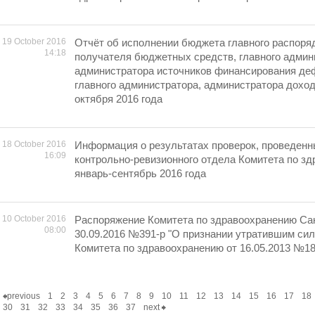
19 October 2016
Отчёт об исполнении бюджета главного распоря
14:18
получателя бюджетных средств, главного админ
администратора источников финансирования де
главного администратора, администратора дохо
октября 2016 года
18 October 2016
Информация о результатах проверок, проведен
16:09
контрольно-ревизионного отдела Комитета по зд
январь-сентябрь 2016 года
10 October 2016
Распоряжение Комитета по здравоохранению Сан
08:00
30.09.2016 №391-р "О признании утратившим си
Комитета по здравоохранению от 16.05.2013 №18
previous
1
2
3
4
5
6
7
8
9
10
11
12
13
14
15
16
17
18
30
31
32
33
34
35
36
37
next