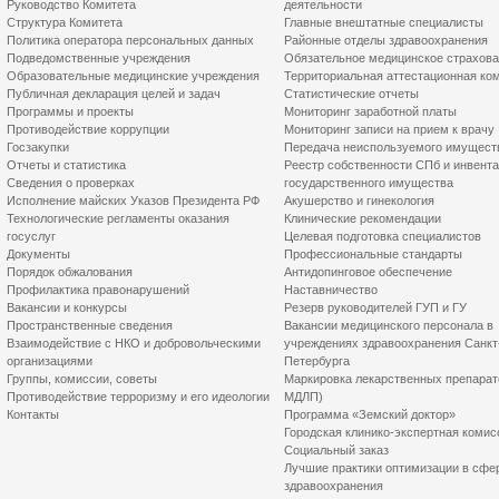
Руководство Комитета
деятельности
Структура Комитета
Главные внештатные специалисты
Политика оператора персональных данных
Районные отделы здравоохранения
Подведомственные учреждения
Обязательное медицинское страхов
Образовательные медицинские учреждения
Территориальная аттестационная ко
Публичная декларация целей и задач
Статистические отчеты
Программы и проекты
Мониторинг заработной платы
Противодействие коррупции
Мониторинг записи на прием к врачу
Госзакупки
Передача неиспользуемого имущест
Отчеты и статистика
Реестр собственности СПб и инвент
Сведения о проверках
государственного имущества
Исполнение майских Указов Президента РФ
Акушерство и гинекология
Технологические регламенты оказания
Клинические рекомендации
госуслуг
Целевая подготовка специалистов
Документы
Профессиональные стандарты
Порядок обжалования
Антидопинговое обеспечение
Профилактика правонарушений
Наставничество
Вакансии и конкурсы
Резерв руководителей ГУП и ГУ
Пространственные сведения
Вакансии медицинского персонала в
Взаимодействие с НКО и добровольческими
учреждениях здравоохранения Санкт
организациями
Петербурга
Группы, комиссии, советы
Маркировка лекарственных препарат
Противодействие терроризму и его идеологии
МДЛП)
Контакты
Программа «Земский доктор»
Городская клинико-экспертная комис
Социальный заказ
Лучшие практики оптимизации в сфе
здравоохранения