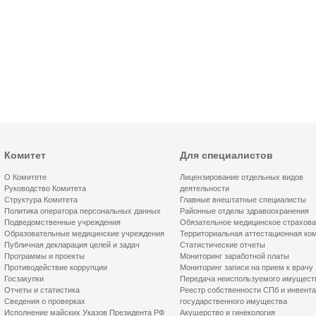
Комитет
Для специалистов
О Комитете
Лицензирование отдельных видов
Руководство Комитета
деятельности
Структура Комитета
Главные внештатные специалисты
Политика оператора персональных данных
Районные отделы здравоохранения
Подведомственные учреждения
Обязательное медицинское страхов
Образовательные медицинские учреждения
Территориальная аттестационная ко
Публичная декларация целей и задач
Статистические отчеты
Программы и проекты
Мониторинг заработной платы
Противодействие коррупции
Мониторинг записи на прием к врачу
Госзакупки
Передача неиспользуемого имущест
Отчеты и статистика
Реестр собственности СПб и инвент
Сведения о проверках
государственного имущества
Исполнение майских Указов Президента РФ
Акушерство и гинекология