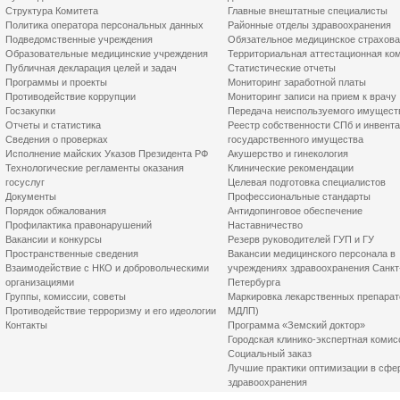
Структура Комитета
Главные внештатные специалисты
Политика оператора персональных данных
Районные отделы здравоохранения
Подведомственные учреждения
Обязательное медицинское страхов
Образовательные медицинские учреждения
Территориальная аттестационная ко
Публичная декларация целей и задач
Статистические отчеты
Программы и проекты
Мониторинг заработной платы
Противодействие коррупции
Мониторинг записи на прием к врачу
Госзакупки
Передача неиспользуемого имущест
Отчеты и статистика
Реестр собственности СПб и инвент
Сведения о проверках
государственного имущества
Исполнение майских Указов Президента РФ
Акушерство и гинекология
Технологические регламенты оказания
Клинические рекомендации
госуслуг
Целевая подготовка специалистов
Документы
Профессиональные стандарты
Порядок обжалования
Антидопинговое обеспечение
Профилактика правонарушений
Наставничество
Вакансии и конкурсы
Резерв руководителей ГУП и ГУ
Пространственные сведения
Вакансии медицинского персонала в
Взаимодействие с НКО и добровольческими
учреждениях здравоохранения Санкт
организациями
Петербурга
Группы, комиссии, советы
Маркировка лекарственных препарат
Противодействие терроризму и его идеологии
МДЛП)
Контакты
Программа «Земский доктор»
Городская клинико-экспертная комис
Социальный заказ
Лучшие практики оптимизации в сфе
здравоохранения