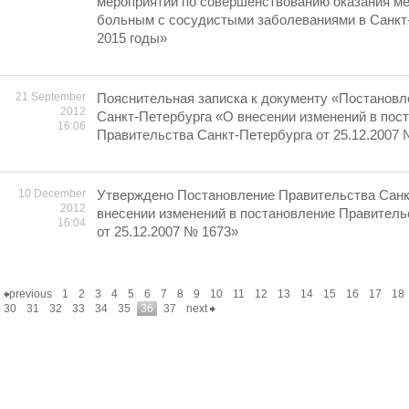
мероприятий по совершенствованию оказания м
больным с сосудистыми заболеваниями в Санкт-
2015 годы»
21 September
Пояснительная записка к документу «Постанов
2012
Санкт-Петербурга «О внесении изменений в пос
16:06
Правительства Санкт-Петербурга от 25.12.2007 
10 December
Утверждено Постановление Правительства Санк
2012
внесении изменений в постановление Правитель
16:04
от 25.12.2007 № 1673»
previous
1
2
3
4
5
6
7
8
9
10
11
12
13
14
15
16
17
18
30
31
32
33
34
35
36
37
next