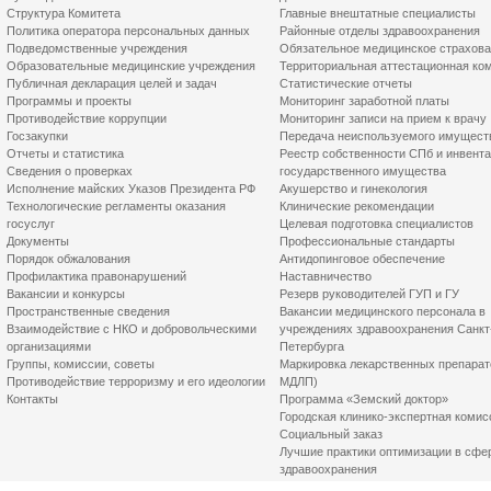
Структура Комитета
Главные внештатные специалисты
Политика оператора персональных данных
Районные отделы здравоохранения
Подведомственные учреждения
Обязательное медицинское страхов
Образовательные медицинские учреждения
Территориальная аттестационная ко
Публичная декларация целей и задач
Статистические отчеты
Программы и проекты
Мониторинг заработной платы
Противодействие коррупции
Мониторинг записи на прием к врачу
Госзакупки
Передача неиспользуемого имущест
Отчеты и статистика
Реестр собственности СПб и инвент
Сведения о проверках
государственного имущества
Исполнение майских Указов Президента РФ
Акушерство и гинекология
Технологические регламенты оказания
Клинические рекомендации
госуслуг
Целевая подготовка специалистов
Документы
Профессиональные стандарты
Порядок обжалования
Антидопинговое обеспечение
Профилактика правонарушений
Наставничество
Вакансии и конкурсы
Резерв руководителей ГУП и ГУ
Пространственные сведения
Вакансии медицинского персонала в
Взаимодействие с НКО и добровольческими
учреждениях здравоохранения Санкт
организациями
Петербурга
Группы, комиссии, советы
Маркировка лекарственных препарат
Противодействие терроризму и его идеологии
МДЛП)
Контакты
Программа «Земский доктор»
Городская клинико-экспертная комис
Социальный заказ
Лучшие практики оптимизации в сфе
здравоохранения