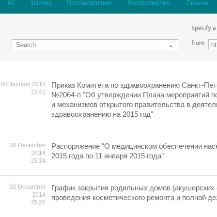
All
Законы
Постановления
Распоряжения
Письма
Specify a
from
05 January 2015
Приказ Комитета по здравоохранению Санкт-Пете
12:42
№2064-п "Об утверждении Плана мероприятий п
и механизмов открытого правительства в деятел
здравоохранению на 2015 год"
30 December
Распоряжение "О медицинском обеспечении насе
2014
2015 года по 11 января 2015 года"
15:34
30 December
График закрытия родильных домов (акушерских 
2014
проведения косметического ремонта и полной де
15:26