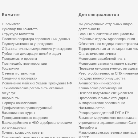
Комитет
Для специалистов
О Комитете
Лицензирование отдельных видов
Руководство Комитета
деятельности
Структура Комитета
Главные внештатные специалисты
Политика оператора персональных данных
Районные отделы здравоохранения
Подведомственные учреждения
Обязательное медицинское страхов
Образовательные медицинские учреждения
Территориальная аттестационная ко
Публичная декларация целей и задач
Статистические отчеты
Программы и проекты
Мониторинг заработной платы
Противодействие коррупции
Мониторинг записи на прием к врачу
Госзакупки
Передача неиспользуемого имущест
Отчеты и статистика
Реестр собственности СПб и инвент
Сведения о проверках
государственного имущества
Исполнение майских Указов Президента РФ
Акушерство и гинекология
Технологические регламенты оказания
Клинические рекомендации
госуслуг
Целевая подготовка специалистов
Документы
Профессиональные стандарты
Порядок обжалования
Антидопинговое обеспечение
Профилактика правонарушений
Наставничество
Вакансии и конкурсы
Резерв руководителей ГУП и ГУ
Пространственные сведения
Вакансии медицинского персонала в
Взаимодействие с НКО и добровольческими
учреждениях здравоохранения Санкт
организациями
Петербурга
Группы, комиссии, советы
Маркировка лекарственных препарат
Противодействие терроризму и его идеологии
МДЛП)