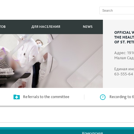
ТОВ
ДЛЯ НАСЕЛЕНИЯ
NEWS
OFFICIAL 
THE HEAL
OF ST. PE
Адрес: 191
Малая Садо
Единая ин
63-555-64
Referrals to the committee
Recording to t
Конкурсная