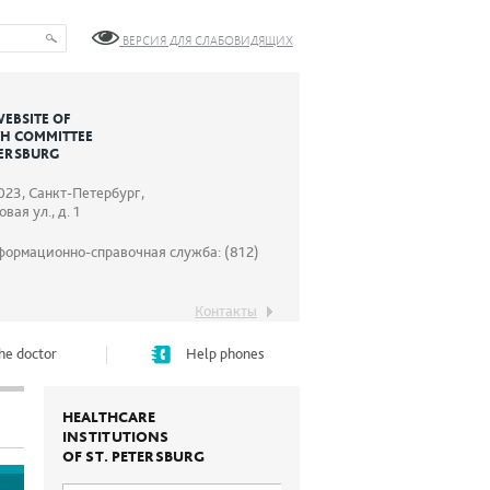
ВЕРСИЯ ДЛЯ СЛАБОВИДЯЩИХ
WEBSITE OF
TH COMMITTEE
TERSBURG
023, Санкт-Петербург,
вая ул., д. 1
формационно-справочная служба: (812)
Контакты
he doctor
Help phones
HEALTHCARE
INSTITUTIONS
OF ST. PETERSBURG