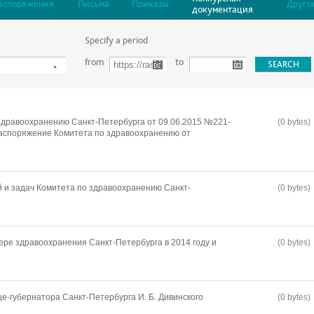
аспоряжения
Письма
Приказы
Друго
документация
Specify a period
from
to
дравоохранению Санкт-Петербурга от 09.06.2015 №221-
(0 bytes)
распоряжение Комитета по здравоохранению от
 и задач Комитета по здравоохранению Санкт-
(0 bytes)
ере здравоохранения Санкт-Петербурга в 2014 году и
(0 bytes)
-губернатора Санкт-Петербурга И. Б. Дивинского
(0 bytes)