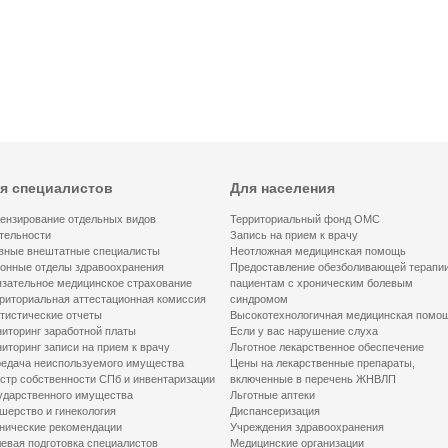
я специалистов
Для населения
ензирование отдельных видов
Территориальный фонд ОМС
тельности
Запись на прием к врачу
вные внештатные специалисты
Неотложная медицинская помощь
онные отделы здравоохранения
Предоставление обезболивающей терапи
зательное медицинское страхование
пациентам с хроническим болевым
риториальная аттестационная комиссия
синдромом
тистические отчеты
Высокотехнологичная медицинская помо
иторинг заработной платы
Если у вас нарушение слуха
иторинг записи на прием к врачу
Льготное лекарственное обеспечение
едача неиспользуемого имущества
Цены на лекарственные препараты,
стр собственности СПб и инвентаризации
включенные в перечень ЖНВЛП
ударственного имущества
Льготные аптеки
шерство и гинекология
Диспансеризация
нические рекомендации
Учреждения здравоохранения
евая подготовка специалистов
Медицинские организации