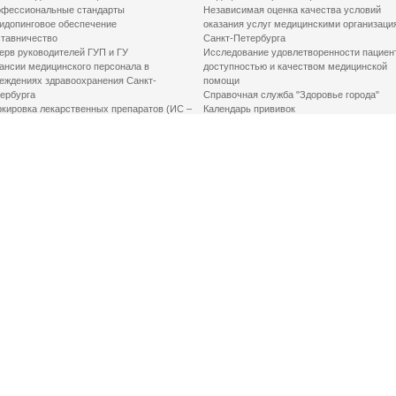
фессиональные стандарты
Независимая оценка качества условий
идопинговое обеспечение
оказания услуг медицинскими организаци
тавничество
Санкт-Петербурга
ерв руководителей ГУП и ГУ
Исследование удовлетворенности пациен
ансии медицинского персонала в
доступностью и качеством медицинской
еждениях здравоохранения Санкт-
помощи
ербурга
Справочная служба "Здоровье города"
кировка лекарственных препаратов (ИС –
Календарь прививок
ЛП)
График закрытия роддомов
грамма «Земский доктор»
Акушерство и гинекология
одская клинико-экспертная комиссия
Здоровье детей
иальный заказ
Донорство крови
шие практики оптимизации в сфере
Государственные услуги
авоохранения
Совет по защите прав пациентов
Мероприятия по улучшению качества жиз
инвалидов
Первая помощь
ВАЖНО ЗНАТЬ
Фонд «Круг добра»
Маршрутизация пациентов в медицинские
организации
Как оформить медсправку для владения
оружием
Доступная среда
Медицинская реабилитация для взрослых
Медицинская реабилитация для детей
Справочная информация
Кабиенты медико-психологического