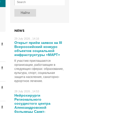
е
NEWS
29 July 2026 , 14:16
Открыт приём заявок на III
Всероссийский конкурс
объектов социальной
инфраструктуры «МАРТ»
К участию приглашаются
организации, работающие в
следующих сферах: образование,
культура, спорт, социальная
защита населения, санаторно-
курортное лечение.
28 July 2026 , 14:53
Нейрохирурги
Регионального
сосудистого центра
Александровской
больницы Санкт-