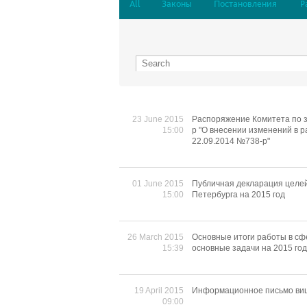
All
Законы
Постановления
Р
23 June 2015
Распоряжение Комитета по з
15:00
р "О внесении изменений в 
22.09.2014 №738-р"
01 June 2015
Публичная декларация целей
15:00
Петербурга на 2015 год
26 March 2015
Основные итоги работы в сф
15:39
основные задачи на 2015 год
19 April 2015
Информационное письмо вице
09:00