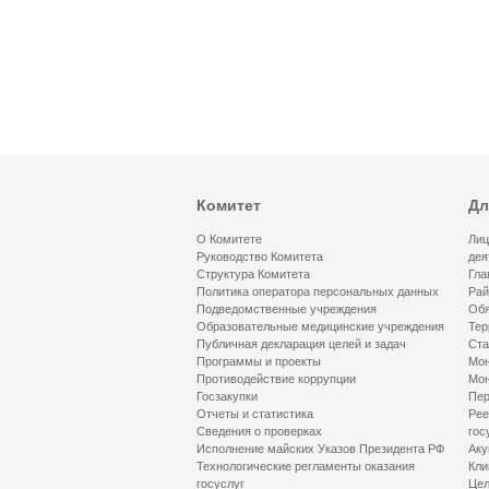
Комитет
Дл
О Комитете
Лиц
Руководство Комитета
дея
Структура Комитета
Гла
Политика оператора персональных данных
Рай
Подведомственные учреждения
Обя
Образовательные медицинские учреждения
Тер
Публичная декларация целей и задач
Ста
Программы и проекты
Мон
Противодействие коррупции
Мон
Госзакупки
Пер
Отчеты и статистика
Рее
Сведения о проверках
гос
Исполнение майских Указов Президента РФ
Аку
Технологические регламенты оказания
Кли
госуслуг
Цел