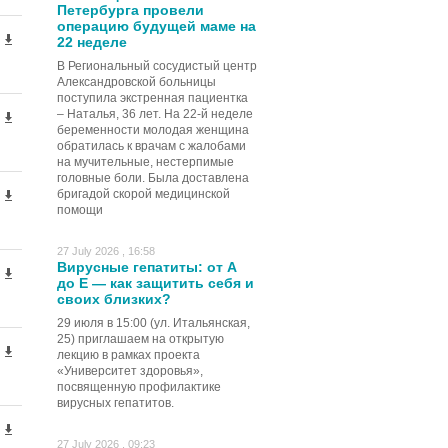
Петербурга провели
операцию будущей маме на
22 неделе
В Региональный сосудистый центр
Александровской больницы
поступила экстренная пациентка
– Наталья, 36 лет. На 22-й неделе
беременности молодая женщина
обратилась к врачам с жалобами
на мучительные, нестерпимые
головные боли. Была доставлена
бригадой скорой медицинской
помощи
27 July 2026 , 16:58
Вирусные гепатиты: от А
до Е — как защитить себя и
своих близких?
29 июля в 15:00 (ул. Итальянская,
25) приглашаем на открытую
лекцию в рамках проекта
«Университет здоровья»,
посвященную профилактике
вирусных гепатитов.
27 July 2026 , 09:23