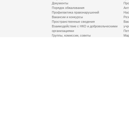
Документы
Про
Порядок обжалования
Ант
Профилактика правонарушений
Нас
Вакансии и конкурсы
Рез
Пространственные сведения
Вак
Взаимодействие с НКО и добровольческими
учр
организациями
Пет
Группы, комиссии, советы
Мар
Противодействие терроризму и его идеологии
МД
Контакты
Про
Гор
Соц
Луч
здр