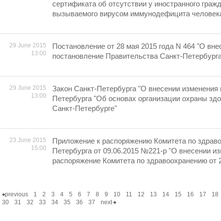
сертификата об отсутствии у иностранного граж
вызываемого вирусом иммунодефицита человек
29 June 2015
Постановление от 28 мая 2015 года N 464 "О вне
13:00
постановление Правительства Санкт-Петербурга 
29 June 2015
Закон Санкт-Петербурга "О внесении изменения 
13:00
Петербурга "Об основах организации охраны здо
Санкт-Петербурге"
23 June 2015
Приложение к распоряжению Комитета по здрав
15:00
Петербурга от 09.06.2015 №221-р "О внесении и
распоряжение Комитета по здравоохранению от 2
previous
1
2
3
4
5
6
7
8
9
10
11
12
13
14
15
16
17
18
30
31
32
33
34
35
36
37
next