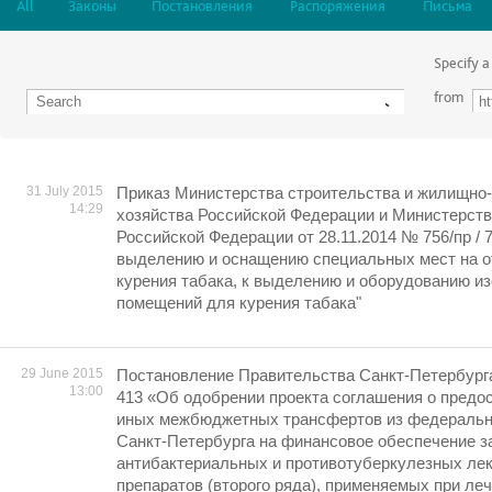
All
Законы
Постановления
Распоряжения
Письма
Specify a
from
31 July 2015
Приказ Министерства строительства и жилищно
14:29
хозяйства Российской Федерации и Министерств
Российской Федерации от 28.11.2014 № 756/пр / 
выделению и оснащению специальных мест на о
курения табака, к выделению и оборудованию и
помещений для курения табака"
29 June 2015
Постановление Правительства Санкт-Петербурга 
13:00
413 «Об одобрении проекта соглашения о предос
иных межбюджетных трансфертов из федеральн
Санкт-Петербурга на финансовое обеспечение з
антибактериальных и противотуберкулезных ле
препаратов (второго ряда), применяемых при ле