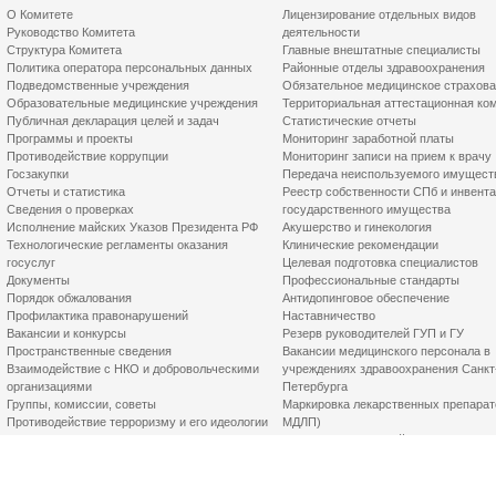
О Комитете
Лицензирование отдельных видов
Руководство Комитета
деятельности
Структура Комитета
Главные внештатные специалисты
Политика оператора персональных данных
Районные отделы здравоохранения
Подведомственные учреждения
Обязательное медицинское страхов
Образовательные медицинские учреждения
Территориальная аттестационная ко
Публичная декларация целей и задач
Статистические отчеты
Программы и проекты
Мониторинг заработной платы
Противодействие коррупции
Мониторинг записи на прием к врачу
Госзакупки
Передача неиспользуемого имущест
Отчеты и статистика
Реестр собственности СПб и инвент
Сведения о проверках
государственного имущества
Исполнение майских Указов Президента РФ
Акушерство и гинекология
Технологические регламенты оказания
Клинические рекомендации
госуслуг
Целевая подготовка специалистов
Документы
Профессиональные стандарты
Порядок обжалования
Антидопинговое обеспечение
Профилактика правонарушений
Наставничество
Вакансии и конкурсы
Резерв руководителей ГУП и ГУ
Пространственные сведения
Вакансии медицинского персонала в
Взаимодействие с НКО и добровольческими
учреждениях здравоохранения Санкт
организациями
Петербурга
Группы, комиссии, советы
Маркировка лекарственных препарат
Противодействие терроризму и его идеологии
МДЛП)
Контакты
Программа «Земский доктор»
Городская клинико-экспертная комис
Социальный заказ
Лучшие практики оптимизации в сфе