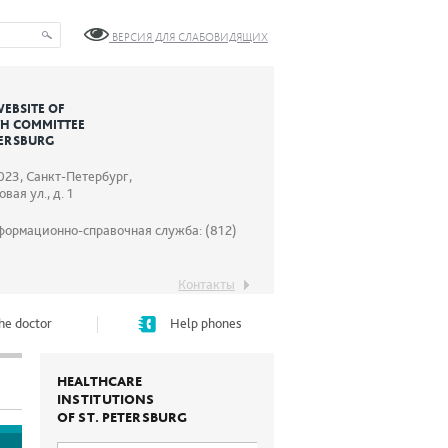
ВЕРСИЯ ДЛЯ СЛАБОВИДЯЩИХ
WEBSITE OF
TH COMMITTEE
TERSBURG
023, Санкт-Петербург,
вая ул., д. 1
формационно-справочная служба: (812)
Контакты
he doctor
Help phones
HEALTHCARE
INSTITUTIONS
OF ST. PETERSBURG