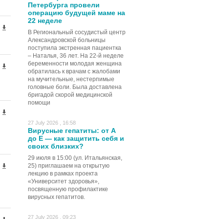
Петербурга провели
операцию будущей маме на
22 неделе
В Региональный сосудистый центр
Александровской больницы
поступила экстренная пациентка
– Наталья, 36 лет. На 22-й неделе
беременности молодая женщина
обратилась к врачам с жалобами
на мучительные, нестерпимые
головные боли. Была доставлена
бригадой скорой медицинской
помощи
27 July 2026 , 16:58
Вирусные гепатиты: от А
до Е — как защитить себя и
своих близких?
29 июля в 15:00 (ул. Итальянская,
25) приглашаем на открытую
лекцию в рамках проекта
«Университет здоровья»,
посвященную профилактике
вирусных гепатитов.
27 July 2026 , 09:23