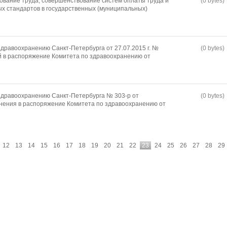
вание труда, совершенствование систем оплаты труда и
(0 bytes)
х стандартов в государственных (муниципальных)
дравоохранению Санкт-Петербурга от 27.07.2015 г. №
(0 bytes)
й в распоряжение Комитета по здравоохранению от
здравоохранению Санкт-Петербурга № 303-р от
(0 bytes)
енения в распоряжение Комитета по здравоохранению от
12
13
14
15
16
17
18
19
20
21
22
23
24
25
26
27
28
29