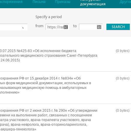
аспоряжения
Письма
Приказы
Друго
документация
Specify a period
from
to
13.07.2015 №425-83 «Об исполнении бюджета
(0 bytes)
зательного медицинского страхования Санкт-Петербурга
 24.06.2015)
охранения РФ от 15 декабря 2014 г. №834н «Об
(0 bytes)
ых форм медицинской документации, используемых в
 оказывающих медицинскую помощь в амбулаторных
заполнению»
охранения РФ от 2 июня 2015 г. № 290н «Об утверждении
(0 bytes)
емени на выполнение работ, связанных с посещением
тра участкового, врача-терапевта участкового, врача
рача), врача-невролога, врача-оториноларинголога,
-акушера-гинеколога»