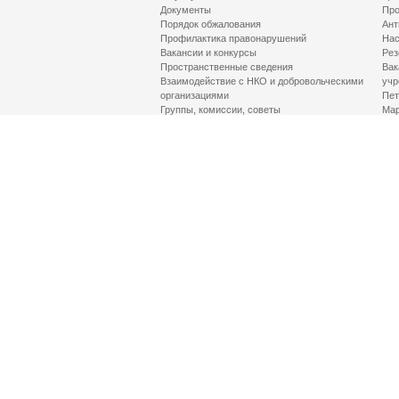
Документы
Про
Порядок обжалования
Ант
Профилактика правонарушений
Нас
Вакансии и конкурсы
Рез
Пространственные сведения
Вак
Взаимодействие с НКО и добровольческими
учр
организациями
Пет
Группы, комиссии, советы
Мар
Противодействие терроризму и его идеологии
МД
Контакты
Про
Гор
Соц
Луч
здр