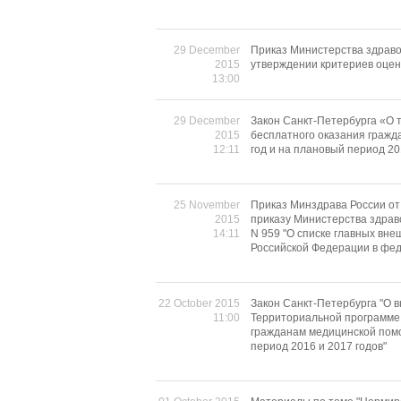
29 December
Приказ Министерства здраво
2015
утверждении критериев оцен
13:00
29 December
Закон Санкт-Петербурга «О 
2015
бесплатного оказания гражд
12:11
год и на плановый период 20
25 November
Приказ Минздрава России от
2015
приказу Министерства здрав
14:11
N 959 "О списке главных вн
Российской Федерации в фед
22 October 2015
Закон Санкт-Петербурга "О 
11:00
Территориальной программе 
гражданам медицинской помо
период 2016 и 2017 годов"