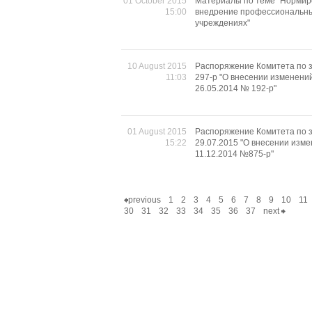
01 October 2015
Материалы по теме "Нормиро
15:00
внедрение профессиональны
учреждениях"
10 August 2015
Распоряжение Комитета по з
11:03
297-р "О внесении изменени
26.05.2014 № 192-р"
01 August 2015
Распоряжение Комитета по 
15:22
29.07.2015 "О внесении изм
11.12.2014 №875-р"
previous
1
2
3
4
5
6
7
8
9
10
11
30
31
32
33
34
35
36
37
next