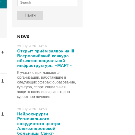
е
NEWS
29 July 2026 , 14:16
Открыт приём заявок на III
Всероссийский конкурс
объектов социальной
инфраструктуры «МАРТ»
К участию приглашаются
организации, работающие в
следующих сферах: образование,
культура, спорт, социальная
защита населения, санаторно-
курортное лечение.
28 July 2026 , 14:53
Нейрохирурги
Регионального
сосудистого центра
Александровской
больницы Санкт-