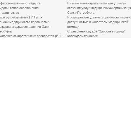
фессиональные стандарты
Независимая оценка качества условий
идопинговое обеспечение
оказания услуг медицинскими организаци
тавничество
Санкт-Петербурга
ерв руководителей ГУП и ГУ
Исследование удовлетворенности пациен
ансии медицинского персонала в
доступностью и качеством медицинской
еждениях здравоохранения Санкт-
помощи
ербурга
Справочная служба "Здоровье города"
кировка лекарственных препаратов (ИС –
Календарь прививок
ЛП)
График закрытия роддомов
грамма «Земский доктор»
Акушерство и гинекология
одская клинико-экспертная комиссия
Здоровье детей
иальный заказ
Донорство крови
шие практики оптимизации в сфере
Государственные услуги
авоохранения
Совет по защите прав пациентов
Мероприятия по улучшению качества жиз
инвалидов
Первая помощь
ВАЖНО ЗНАТЬ
Фонд «Круг добра»
Маршрутизация пациентов в медицинские
организации
Как оформить медсправку для владения
оружием
Доступная среда
Медицинская реабилитация для взрослых
Медицинская реабилитация для детей
Справочная информация
Кабиенты медико-психологического