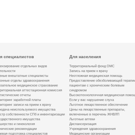
я специалистов
Для населения
ензирование отдельных видов
Территориальный фонд ОМС
тельности
Запись на прием к врачу
вные внештатные специалисты
Неотложная медицинская помощь
онные отделы здравоохранения
Предоставление обезболивающей терапи
зательное медицинское страхование
пациентам с хроническим болевым
риториальная аттестационная комиссия
синдромом
тистические отчеты
Высокотехнологичная медицинская помо
иторинг заработной платы
Если у вас нарушение слуха
иторинг записи на прием к врачу
Льготное лекарственное обеспечение
едача неиспользуемого имущества
Цены на лекарственные препараты,
стр собственности СПб и инвентаризации
включенные в перечень ЖНВЛП
ударственного имущества
Льготные аптеки
шерство и гинекология
Диспансеризация
нические рекомендации
Учреждения здравоохранения
евая подготовка специалистов
Медицинские организации