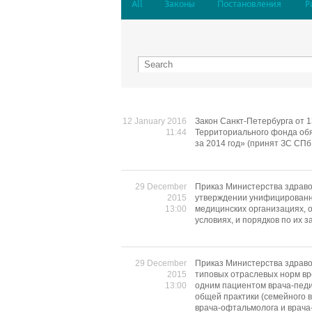
All
Законы
Постановления
Р
12 January 2016
Закон Санкт-Петербурга от 
11:44
Территориального фонда обя
за 2014 год» (принят ЗС СПб
29 December
Приказ Министерства здраво
2015
утверждении унифицированн
13:00
медицинских организациях,
условиях, и порядков по их 
29 December
Приказ Министерства здраво
2015
типовых отраслевых норм вр
13:00
одним пациентом врача-педиа
общей практики (семейного в
врача-офтальмолога и врача