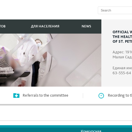
ТОВ
ДЛЯ НАСЕЛЕНИЯ
NEWS
OFFICIAL 
THE HEAL
OF ST. PE
Адрес: 191
Малая Садо
Единая ин
63-555-64
Referrals to the committee
Recording to t
Конкурсная