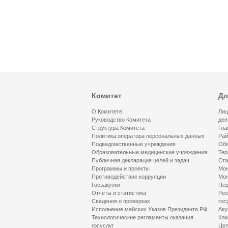
Комитет
Дл
О Комитете
Лиц
Руководство Комитета
дея
Структура Комитета
Гла
Политика оператора персональных данных
Рай
Подведомственные учреждения
Обя
Образовательные медицинские учреждения
Тер
Публичная декларация целей и задач
Ста
Программы и проекты
Мон
Противодействие коррупции
Мон
Госзакупки
Пер
Отчеты и статистика
Рее
Сведения о проверках
гос
Исполнение майских Указов Президента РФ
Аку
Технологические регламенты оказания
Кли
госуслуг
Цел