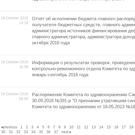
19 October 2016
Отчёт об исполнении бюджета главного распоря
14:18
получателя бюджетных средств, главного админ
администратора источников финансирования де
главного администратора, администратора дохо
октября 2016 года
18 October 2016
Информация о результатах проверок, проведен
16:09
контрольно-ревизионного отдела Комитета по зд
январь-сентябрь 2016 года
10 October 2016
Распоряжение Комитета по здравоохранению Сан
08:00
30.09.2016 №391-р "О признании утратившим си
Комитета по здравоохранению от 16.05.2013 №18
previous
1
2
3
4
5
6
7
8
9
10
11
12
13
14
15
16
17
18
30
31
32
33
34
35
36
37
next