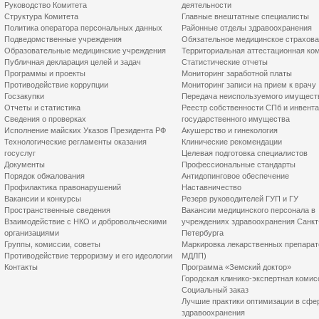
Руководство Комитета
деятельности
Структура Комитета
Главные внештатные специалисты
Политика оператора персональных данных
Районные отделы здравоохранения
Подведомственные учреждения
Обязательное медицинское страхов
Образовательные медицинские учреждения
Территориальная аттестационная ко
Публичная декларация целей и задач
Статистические отчеты
Программы и проекты
Мониторинг заработной платы
Противодействие коррупции
Мониторинг записи на прием к врачу
Госзакупки
Передача неиспользуемого имущест
Отчеты и статистика
Реестр собственности СПб и инвент
Сведения о проверках
государственного имущества
Исполнение майских Указов Президента РФ
Акушерство и гинекология
Технологические регламенты оказания
Клинические рекомендации
госуслуг
Целевая подготовка специалистов
Документы
Профессиональные стандарты
Порядок обжалования
Антидопинговое обеспечение
Профилактика правонарушений
Наставничество
Вакансии и конкурсы
Резерв руководителей ГУП и ГУ
Пространственные сведения
Вакансии медицинского персонала в
Взаимодействие с НКО и добровольческими
учреждениях здравоохранения Санкт
организациями
Петербурга
Группы, комиссии, советы
Маркировка лекарственных препарат
Противодействие терроризму и его идеологии
МДЛП)
Контакты
Программа «Земский доктор»
Городская клинико-экспертная комис
Социальный заказ
Лучшие практики оптимизации в сфе
здравоохранения