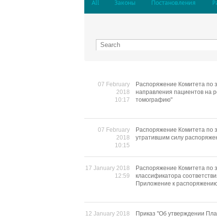
All
Законы
Постановления
Р
07 February
Распоряжение Комитета по з
2018
направления пациентов на р
10:17
томографию"
07 February
Распоряжение Комитета по з
2018
утратившим силу распоряжен
10:15
17 January 2018
Распоряжение Комитета по з
12:59
классификатора соответстви
Приложение к распоряжени
12 January 2018
Приказ "Об утверждении Пл