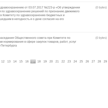
здравоохранению от 03.07.2017 №223-р «Об утверждении
(0 bytes)
м по здравоохранению решений по признанию движимого
х Комитету по здравоохранению бюджетных и
едшим в негодность и о даче согласия на его
 заседания Общественного совета при Комитете по
(0 bytes)
 нормирования в сфере закупок товаров, работ, услуг
-Петербурга
12
13
14
15
16
17
18
19
20
21
22
23
24
25
26
27
28
29