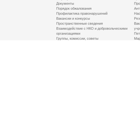
Документы
Про
Порядок обжалования
Ант
Профилактика правонарушений
Нас
Вакансии и конкурсы
Рез
Пространственные сведения
Вак
Взаимодействие с НКО и добровольческими
учр
организациями
Пет
Группы, комиссии, советы
Мар
Противодействие терроризму и его идеологии
МД
Контакты
Про
Гор
Соц
Луч
здр