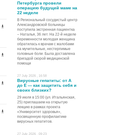
Петербурга провели
операцию будущей маме на
22 неделе
В Региональный сосудистый центр
Александровской больницы
поступила экстренная пациентка
– Наталья, 36 лет. На 22-й неделе
беременности молодая женщина
обратилась к врачам с жалобами
на мучительные, нестерпимые
головные боли. Была доставлена
бригадой скорой медицинской
помощи
27 July 2026 , 16:58
Вирусные гепатиты: от А
до Е — как защитить себя и
своих близких?
29 июля в 15:00 (ул. Итальянская,
25) приглашаем на открытую
лекцию в рамках проекта
«Университет здоровья»,
посвященную профилактике
вирусных гепатитов.
27 July 2026 , 09:23