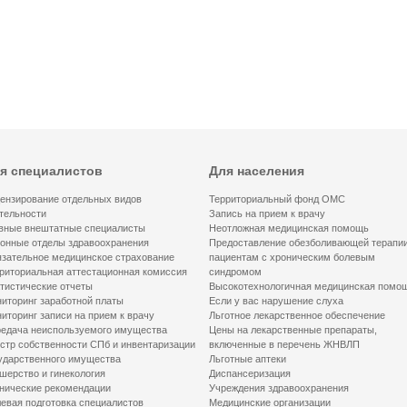
я специалистов
Для населения
ензирование отдельных видов
Территориальный фонд ОМС
тельности
Запись на прием к врачу
вные внештатные специалисты
Неотложная медицинская помощь
онные отделы здравоохранения
Предоставление обезболивающей терапи
зательное медицинское страхование
пациентам с хроническим болевым
риториальная аттестационная комиссия
синдромом
тистические отчеты
Высокотехнологичная медицинская помо
иторинг заработной платы
Если у вас нарушение слуха
иторинг записи на прием к врачу
Льготное лекарственное обеспечение
едача неиспользуемого имущества
Цены на лекарственные препараты,
стр собственности СПб и инвентаризации
включенные в перечень ЖНВЛП
ударственного имущества
Льготные аптеки
шерство и гинекология
Диспансеризация
нические рекомендации
Учреждения здравоохранения
евая подготовка специалистов
Медицинские организации