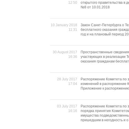
12:50
открытого правительства в 
№8 от 10.01.2018
10 January 2018
Закон Санкт-Петербурга о Т
11:31
бесплатного оказания гражд
год и на плановый период 20
30 August 2017
Пространственные сведения 
16:36
участвующих в реализации Т
оказания гражданам беспла
28 July 2017
Распоряжение Комитета по з
17:04
изменений в распоряжение К
Приложение к распоряжени
03 July 2017
Распоряжение Комитета по з
16:16
порядка принятия Комитето
имущества подведомственны
пришедшим в негодность и о 