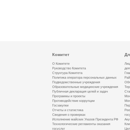
Комитет
Дл
О Комитете
Лиц
Руководство Комитета
дея
Структура Комитета
Гла
Политика оператора персональных данных
Рай
Подведомственные учреждения
Обя
Образовательные медицинские учреждения
Тер
Публичная декларация целей и задач
Ста
Программы и проекты
Мон
Противодействие коррупции
Мон
Госзакупки
Пер
Отчеты и статистика
Рее
Сведения о проверках
гос
Исполнение майских Указов Президента РФ
Аку
Технологические регламенты оказания
Кли
госуслуг
Цел