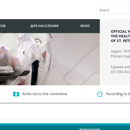
ТОВ
ДЛЯ НАСЕЛЕНИЯ
NEWS
OFFICIAL 
THE HEAL
OF ST. PE
Адрес: 191
Малая Садо
Единая ин
63-555-64
Referrals to the committee
Recording to t
Конкурсная