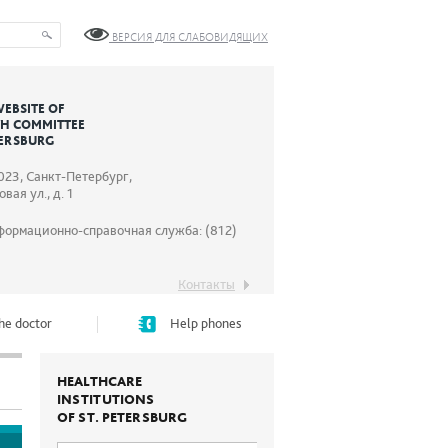
ВЕРСИЯ ДЛЯ СЛАБОВИДЯЩИХ
WEBSITE OF
TH COMMITTEE
TERSBURG
023, Санкт-Петербург,
вая ул., д. 1
формационно-справочная служба: (812)
Контакты
he doctor
Help phones
HEALTHCARE
INSTITUTIONS
OF ST. PETERSBURG