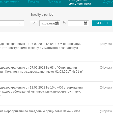
аспоряжения
Письма
Приказы
Друго
документация
Specify a period
from
to
дравоохранению от 07.02.2018 № 64-р "Об организации
(0 bytes)
ентгеновскую компьютерную и магнитно-резонансную
дравоохранению от 07.02.2018 № 63-р "О признании
(0 bytes)
ия Комитета по здравоохранению от 01.03.2017 № 61-р"
дравоохранению от 12.01.2018 № 10-р «Об утверждении
(0 bytes)
я кодов заболеваний клинико-статистическим группам».
ю
ана мероприятий по внедрению приципов и механизмов
(0 bytes)