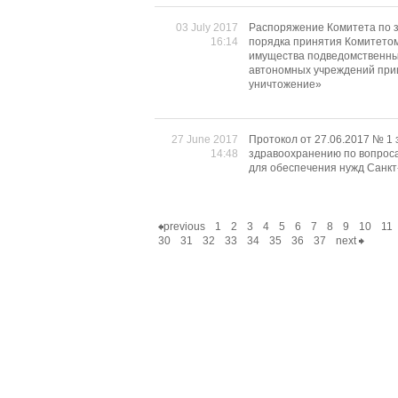
03 July 2017
Распоряжение Комитета по 
16:14
порядка принятия Комитето
имущества подведомственны
автономных учреждений приш
уничтожение»
27 June 2017
Протокол от 27.06.2017 № 1
14:48
здравоохранению по вопросам
для обеспечения нужд Санкт
previous
1
2
3
4
5
6
7
8
9
10
11
30
31
32
33
34
35
36
37
next