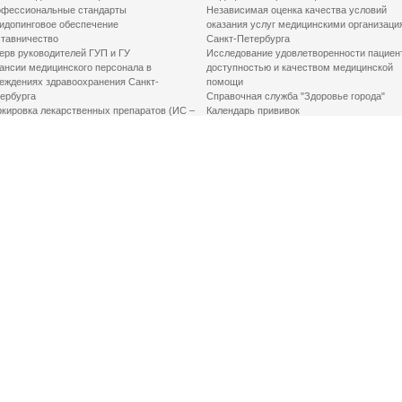
фессиональные стандарты
Независимая оценка качества условий
идопинговое обеспечение
оказания услуг медицинскими организаци
тавничество
Санкт-Петербурга
ерв руководителей ГУП и ГУ
Исследование удовлетворенности пациен
ансии медицинского персонала в
доступностью и качеством медицинской
еждениях здравоохранения Санкт-
помощи
ербурга
Справочная служба "Здоровье города"
кировка лекарственных препаратов (ИС –
Календарь прививок
ЛП)
График закрытия роддомов
грамма «Земский доктор»
Акушерство и гинекология
одская клинико-экспертная комиссия
Здоровье детей
иальный заказ
Донорство крови
шие практики оптимизации в сфере
Государственные услуги
авоохранения
Совет по защите прав пациентов
Мероприятия по улучшению качества жиз
инвалидов
Первая помощь
ВАЖНО ЗНАТЬ
Фонд «Круг добра»
Маршрутизация пациентов в медицинские
организации
Как оформить медсправку для владения
оружием
Доступная среда
Медицинская реабилитация для взрослых
Медицинская реабилитация для детей
Справочная информация
Кабиенты медико-психологического