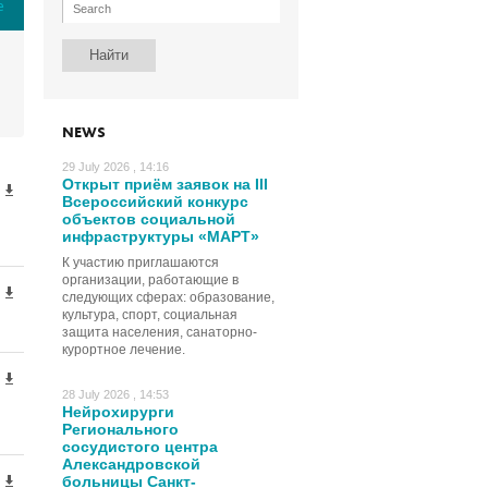
е
NEWS
29 July 2026 , 14:16
Открыт приём заявок на III
Всероссийский конкурс
объектов социальной
инфраструктуры «МАРТ»
К участию приглашаются
организации, работающие в
следующих сферах: образование,
культура, спорт, социальная
защита населения, санаторно-
курортное лечение.
28 July 2026 , 14:53
Нейрохирурги
Регионального
сосудистого центра
Александровской
больницы Санкт-