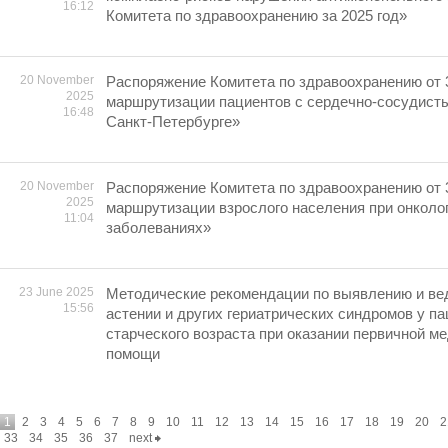
16:12
Комитета по здравоохранению за 2025 год»
20 November
Распоряжение Комитета по здравоохранению от 
2025
маршрутизации пациентов с сердечно-сосудист
16:48
Санкт-Петербурге»
20 November
Распоряжение Комитета по здравоохранению от 
2025
маршрутизации взрослого населения при онколо
11:04
заболеваниях»
23 June 2025
Методические рекомендации по выявлению и ве
15:56
астении и других гериатрических синдромов у па
старческого возраста при оказании первичной м
помощи
1
2
3
4
5
6
7
8
9
10
11
12
13
14
15
16
17
18
19
20
2
33
34
35
36
37
next