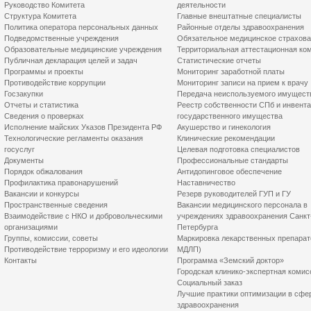
Руководство Комитета
деятельности
Структура Комитета
Главные внештатные специалисты
Политика оператора персональных данных
Районные отделы здравоохранения
Подведомственные учреждения
Обязательное медицинское страхов
Образовательные медицинские учреждения
Территориальная аттестационная ко
Публичная декларация целей и задач
Статистические отчеты
Программы и проекты
Мониторинг заработной платы
Противодействие коррупции
Мониторинг записи на прием к врачу
Госзакупки
Передача неиспользуемого имущест
Отчеты и статистика
Реестр собственности СПб и инвент
Сведения о проверках
государственного имущества
Исполнение майских Указов Президента РФ
Акушерство и гинекология
Технологические регламенты оказания
Клинические рекомендации
госуслуг
Целевая подготовка специалистов
Документы
Профессиональные стандарты
Порядок обжалования
Антидопинговое обеспечение
Профилактика правонарушений
Наставничество
Вакансии и конкурсы
Резерв руководителей ГУП и ГУ
Пространственные сведения
Вакансии медицинского персонала в
Взаимодействие с НКО и добровольческими
учреждениях здравоохранения Санкт
организациями
Петербурга
Группы, комиссии, советы
Маркировка лекарственных препарат
Противодействие терроризму и его идеологии
МДЛП)
Контакты
Программа «Земский доктор»
Городская клинико-экспертная комис
Социальный заказ
Лучшие практики оптимизации в сфе
здравоохранения