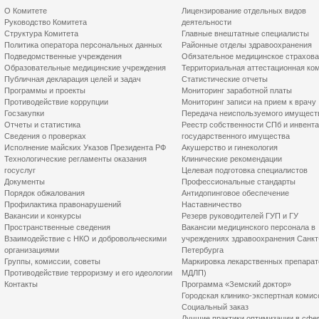
О Комитете
Лицензирование отдельных видов
Руководство Комитета
деятельности
Структура Комитета
Главные внештатные специалисты
Политика оператора персональных данных
Районные отделы здравоохранения
Подведомственные учреждения
Обязательное медицинское страхов
Образовательные медицинские учреждения
Территориальная аттестационная ко
Публичная декларация целей и задач
Статистические отчеты
Программы и проекты
Мониторинг заработной платы
Противодействие коррупции
Мониторинг записи на прием к врачу
Госзакупки
Передача неиспользуемого имущест
Отчеты и статистика
Реестр собственности СПб и инвент
Сведения о проверках
государственного имущества
Исполнение майских Указов Президента РФ
Акушерство и гинекология
Технологические регламенты оказания
Клинические рекомендации
госуслуг
Целевая подготовка специалистов
Документы
Профессиональные стандарты
Порядок обжалования
Антидопинговое обеспечение
Профилактика правонарушений
Наставничество
Вакансии и конкурсы
Резерв руководителей ГУП и ГУ
Пространственные сведения
Вакансии медицинского персонала в
Взаимодействие с НКО и добровольческими
учреждениях здравоохранения Санкт
организациями
Петербурга
Группы, комиссии, советы
Маркировка лекарственных препарат
Противодействие терроризму и его идеологии
МДЛП)
Контакты
Программа «Земский доктор»
Городская клинико-экспертная комис
Социальный заказ
Лучшие практики оптимизации в сфе