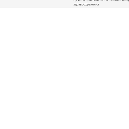
здравоохранения
© 2026 Health Committee of St. Petersburg