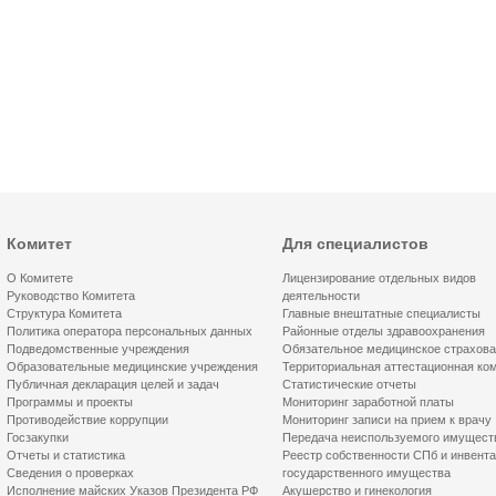
Комитет
Для специалистов
О Комитете
Лицензирование отдельных видов
Руководство Комитета
деятельности
Структура Комитета
Главные внештатные специалисты
Политика оператора персональных данных
Районные отделы здравоохранения
Подведомственные учреждения
Обязательное медицинское страхов
Образовательные медицинские учреждения
Территориальная аттестационная ко
Публичная декларация целей и задач
Статистические отчеты
Программы и проекты
Мониторинг заработной платы
Противодействие коррупции
Мониторинг записи на прием к врачу
Госзакупки
Передача неиспользуемого имущест
Отчеты и статистика
Реестр собственности СПб и инвент
Сведения о проверках
государственного имущества
Исполнение майских Указов Президента РФ
Акушерство и гинекология