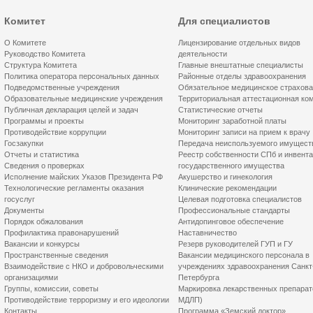
Комитет
Для специалистов
О Комитете
Лицензирование отдельных видов
Руководство Комитета
деятельности
Структура Комитета
Главные внештатные специалисты
Политика оператора персональных данных
Районные отделы здравоохранения
Подведомственные учреждения
Обязательное медицинское страхов
Образовательные медицинские учреждения
Территориальная аттестационная ко
Публичная декларация целей и задач
Статистические отчеты
Программы и проекты
Мониторинг заработной платы
Противодействие коррупции
Мониторинг записи на прием к врачу
Госзакупки
Передача неиспользуемого имущест
Отчеты и статистика
Реестр собственности СПб и инвент
Сведения о проверках
государственного имущества
Исполнение майских Указов Президента РФ
Акушерство и гинекология
Технологические регламенты оказания
Клинические рекомендации
госуслуг
Целевая подготовка специалистов
Документы
Профессиональные стандарты
Порядок обжалования
Антидопинговое обеспечение
Профилактика правонарушений
Наставничество
Вакансии и конкурсы
Резерв руководителей ГУП и ГУ
Пространственные сведения
Вакансии медицинского персонала в
Взаимодействие с НКО и добровольческими
учреждениях здравоохранения Санкт
организациями
Петербурга
Группы, комиссии, советы
Маркировка лекарственных препарат
Противодействие терроризму и его идеологии
МДЛП)
Контакты
Программа «Земский доктор»