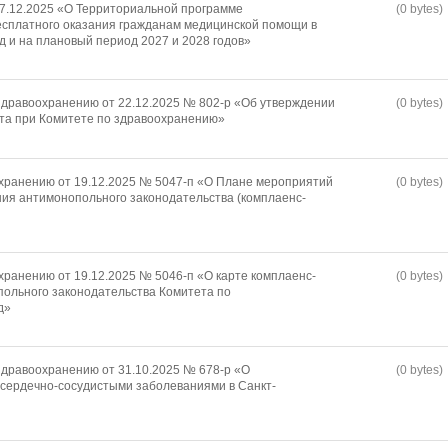
17.12.2025 «О Территориальной программе
(0 bytes)
есплатного оказания гражданам медицинской помощи в
д и на плановый период 2027 и 2028 годов»
дравоохранению от 22.12.2025 № 802-р «Об утверждении
(0 bytes)
та при Комитете по здравоохранению»
хранению от 19.12.2025 № 5047-п «О Плане мероприятий
(0 bytes)
ия антимонопольного законодательства (комплаенс-
хранению от 19.12.2025 № 5046-п «О карте комплаенс-
(0 bytes)
ольного законодательства Комитета по
д»
дравоохранению от 31.10.2025 № 678-р «О
(0 bytes)
сердечно-сосудистыми заболеваниями в Санкт-