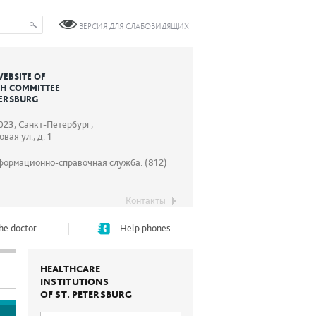
ВЕРСИЯ ДЛЯ СЛАБОВИДЯЩИХ
WEBSITE OF
TH COMMITTEE
TERSBURG
023, Санкт-Петербург,
вая ул., д. 1
формационно-справочная служба: (812)
Контакты
he doctor
Help phones
HEALTHCARE
INSTITUTIONS
OF ST. PETERSBURG