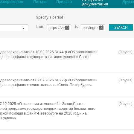
аспоряжения
Письма
Приказы
Друго
документация
Specify a period
from
to
дравоохранению от 10.02.2026 № 44-р «Об организации
(0 bytes)
и по профилю «акушерство и гинекология» в Санкт-
дравоохранению от 02.02.2026 № 27-р «Об организации
(0 bytes)
щи по профилю «неонатология» в Санкт-Петербурге»
7.12.2025 «О внесении изменений в Закон Санкт-
(0 bytes)
ной программе государственных гарантий бесплатного
ской помощи в Санкт-Петербурге на 2026 год и на
8 годов»»