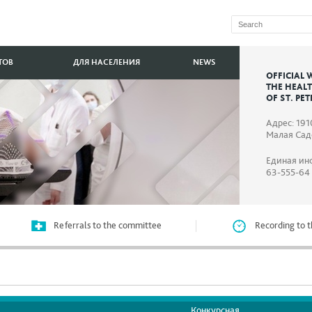
ТОВ
ДЛЯ НАСЕЛЕНИЯ
NEWS
OFFICIAL 
THE HEAL
OF ST. PE
Адрес: 191
Малая Садо
Единая ин
63-555-64
Referrals to the committee
Recording to t
Конкурсная