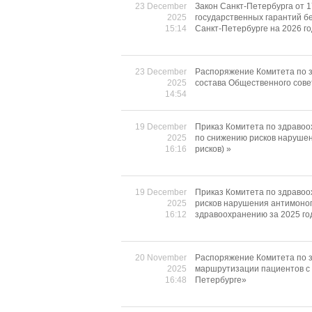
23 December
Закон Санкт-Петербурга от 
2025
государственных гарантий б
15:14
Санкт-Петербурге на 2026 го
23 December
Распоряжение Комитета по з
2025
состава Общественного сове
14:54
19 December
Приказ Комитета по здравоо
2025
по снижению рисков нарушен
16:16
рисков) »
19 December
Приказ Комитета по здравоо
2025
рисков нарушения антимоноп
16:12
здравоохранению за 2025 го
20 November
Распоряжение Комитета по з
2025
маршрутизации пациентов с 
16:48
Петербурге»