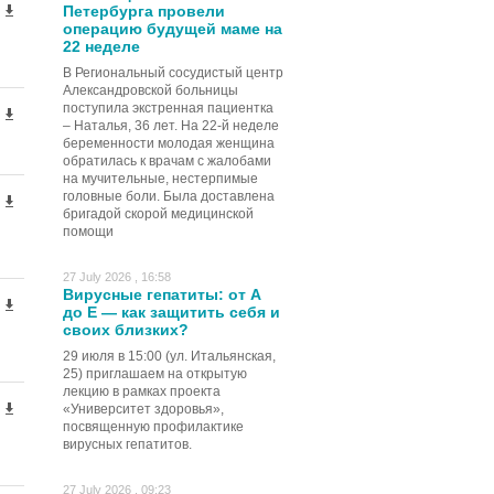
Петербурга провели
операцию будущей маме на
22 неделе
В Региональный сосудистый центр
Александровской больницы
поступила экстренная пациентка
– Наталья, 36 лет. На 22-й неделе
беременности молодая женщина
обратилась к врачам с жалобами
на мучительные, нестерпимые
головные боли. Была доставлена
бригадой скорой медицинской
помощи
27 July 2026 , 16:58
Вирусные гепатиты: от А
до Е — как защитить себя и
своих близких?
29 июля в 15:00 (ул. Итальянская,
25) приглашаем на открытую
лекцию в рамках проекта
«Университет здоровья»,
посвященную профилактике
вирусных гепатитов.
27 July 2026 , 09:23