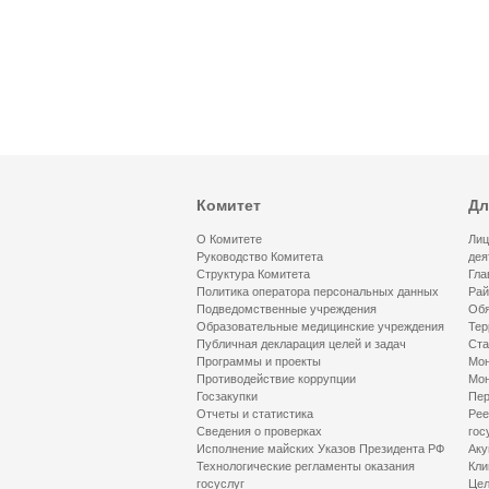
Комитет
Дл
О Комитете
Лиц
Руководство Комитета
дея
Структура Комитета
Гла
Политика оператора персональных данных
Рай
Подведомственные учреждения
Обя
Образовательные медицинские учреждения
Тер
Публичная декларация целей и задач
Ста
Программы и проекты
Мон
Противодействие коррупции
Мон
Госзакупки
Пер
Отчеты и статистика
Рее
Сведения о проверках
гос
Исполнение майских Указов Президента РФ
Аку
Технологические регламенты оказания
Кли
госуслуг
Цел