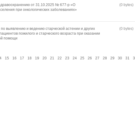
дравоохранению от 31.10.2025 № 677-р «О
(0 bytes)
селения при онкологических заболеваниях»
по выявлению и ведению старческой астении и других
(0 bytes)
пациентов пожилого и старческого возраста при оказании
ой помощи
4
15
16
17
18
19
20
21
22
23
24
25
26
27
28
29
30
31
3