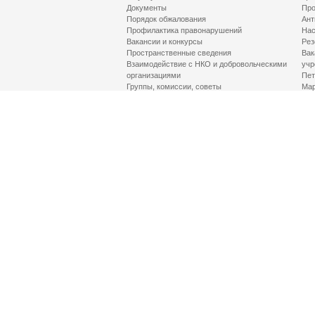
Документы
Про
Порядок обжалования
Ант
Профилактика правонарушений
Нас
Вакансии и конкурсы
Рез
Пространственные сведения
Вак
Взаимодействие с НКО и добровольческими
учр
организациями
Пет
Группы, комиссии, советы
Мар
Противодействие терроризму и его идеологии
МД
Контакты
Про
Гор
Соц
Луч
здр