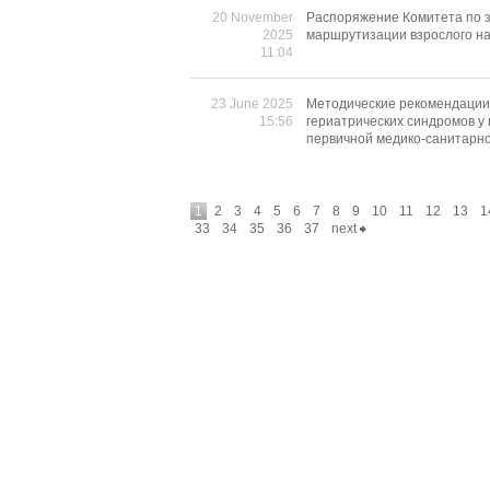
20 November
Распоряжение Комитета по з
2025
маршрутизации взрослого на
11:04
23 June 2025
Методические рекомендации 
15:56
гериатрических синдромов у 
первичной медико-санитарн
1
2
3
4
5
6
7
8
9
10
11
12
13
1
33
34
35
36
37
next