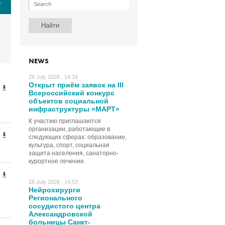
е
NEWS
29 July 2026 , 14:16
Открыт приём заявок на III
Всероссийский конкурс
объектов социальной
инфраструктуры «МАРТ»
К участию приглашаются
организации, работающие в
следующих сферах: образование,
культура, спорт, социальная
защита населения, санаторно-
курортное лечение.
28 July 2026 , 14:53
Нейрохирурги
Регионального
сосудистого центра
Александровской
больницы Санкт-