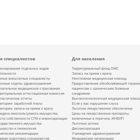
я специалистов
Для населения
ензирование отдельных видов
Территориальный фонд ОМС
тельности
Запись на прием к врачу
вные внештатные специалисты
Неотложная медицинская помощь
онные отделы здравоохранения
Предоставление обезболивающей терапи
зательное медицинское страхование
пациентам с хроническим болевым
риториальная аттестационная комиссия
синдромом
тистические отчеты
Высокотехнологичная медицинская помо
иторинг заработной платы
Если у вас нарушение слуха
иторинг записи на прием к врачу
Льготное лекарственное обеспечение
едача неиспользуемого имущества
Цены на лекарственные препараты,
стр собственности СПб и инвентаризации
включенные в перечень ЖНВЛП
ударственного имущества
Льготные аптеки
шерство и гинекология
Диспансеризация
нические рекомендации
Учреждения здравоохранения
евая подготовка специалистов
Медицинские организации