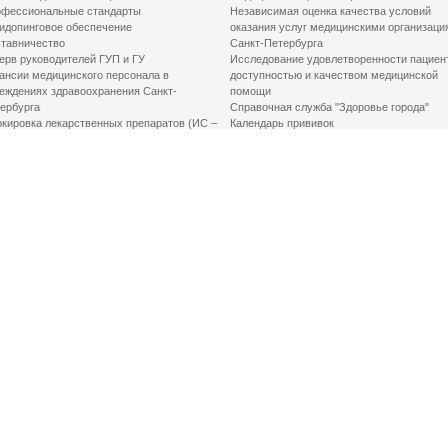
фессиональные стандарты
Независимая оценка качества условий
идопинговое обеспечение
оказания услуг медицинскими организаци
тавничество
Санкт-Петербурга
ерв руководителей ГУП и ГУ
Исследование удовлетворенности пациен
ансии медицинского персонала в
доступностью и качеством медицинской
еждениях здравоохранения Санкт-
помощи
ербурга
Справочная служба "Здоровье города"
кировка лекарственных препаратов (ИС –
Календарь прививок
ЛП)
График закрытия роддомов
грамма «Земский доктор»
Акушерство и гинекология
одская клинико-экспертная комиссия
Здоровье детей
иальный заказ
Донорство крови
шие практики оптимизации в сфере
Государственные услуги
авоохранения
Совет по защите прав пациентов
Мероприятия по улучшению качества жиз
инвалидов
Первая помощь
ВАЖНО ЗНАТЬ
Фонд «Круг добра»
Маршрутизация пациентов в медицинские
организации
Как оформить медсправку для владения
оружием
Доступная среда
Медицинская реабилитация для взрослых
Медицинская реабилитация для детей
Справочная информация
Кабиенты медико-психологического