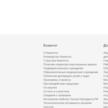
Комитет
Дл
О Комитете
Лиц
Руководство Комитета
дея
Структура Комитета
Гла
Политика оператора персональных данных
Рай
Подведомственные учреждения
Обя
Образовательные медицинские учреждения
Тер
Публичная декларация целей и задач
Ста
Программы и проекты
Мон
Противодействие коррупции
Мон
Госзакупки
Пер
Отчеты и статистика
Рее
Сведения о проверках
гос
Исполнение майских Указов Президента РФ
Аку
Технологические регламенты оказания
Кли
госуслуг
Цел