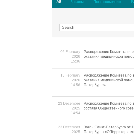
All
Законы
Постановления
Р
06 February
Распоряжение Комитета по з
2026
оказания медицинской помо
15:36
13 February
Распоряжение Комитета по з
2026
оказания медицинской помощ
14:56
Петербурге»
23 December
Распоряжение Комитета по з
2025
состава Общественного сове
14:54
23 December
Закон Санкт-Петербурга от 1
2025
Петербурга «О Территориаль