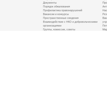
Документы
Про
Порядок обжалования
Ант
Профилактика правонарушений
Нас
Вакансии и конкурсы
Рез
Пространственные сведения
Вак
Взаимодействие с НКО и добровольческими
учр
организациями
Пет
Группы, комиссии, советы
Мар
Противодействие терроризму и его идеологии
МД
Контакты
Про
Гор
Соц
Луч
здр