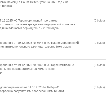
ской помощи в Санкт-Петербурге на 2026 год и на
8 годов»»
17.12.2025 «О Территориальной программе
(0 bytes)
есплатного оказания гражданам медицинской помощи в
д и на плановый период 2027 и 2028 годов»
хранению от 19.12.2025 № 5047-п «О Плане мероприятий
(0 bytes)
ия антимонопольного законодательства (комплаенс-
хранению от 19.12.2025 № 5046-п «О карте комплаенс-
(0 bytes)
ольного законодательства Комитета по
д»
дравоохранению от 31.10.2025 № 678-р «О
(0 bytes)
сердечно-сосудистыми заболеваниями в Санкт-