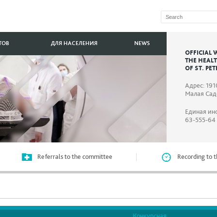
ТОВ
ДЛЯ НАСЕЛЕНИЯ
NEWS
OFFICIAL 
THE HEAL
OF ST. PE
Адрес: 191
Малая Садо
Единая ин
63-555-64
Referrals to the committee
Recording to t
Конкурсная