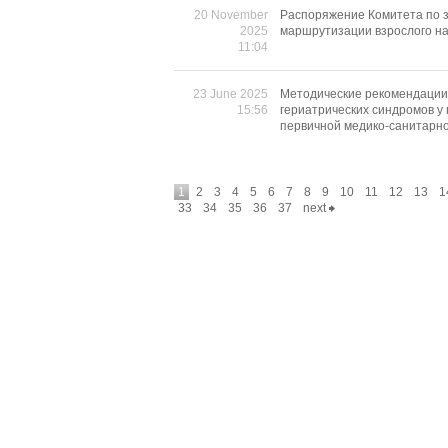
20 November
Распоряжение Комитета по з
2025
маршрутизации взрослого на
11:04
23 June 2025
Методические рекомендации 
15:56
гериатрических синдромов у 
первичной медико-санитарн
1
2
3
4
5
6
7
8
9
10
11
12
13
1
33
34
35
36
37
next