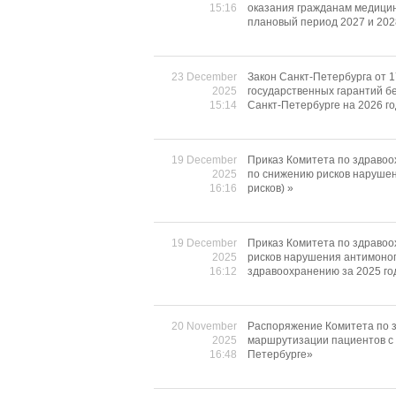
15:16
оказания гражданам медицин
плановый период 2027 и 202
23 December
Закон Санкт-Петербурга от 
2025
государственных гарантий б
15:14
Санкт-Петербурге на 2026 го
19 December
Приказ Комитета по здравоо
2025
по снижению рисков нарушен
16:16
рисков) »
19 December
Приказ Комитета по здравоо
2025
рисков нарушения антимоноп
16:12
здравоохранению за 2025 го
20 November
Распоряжение Комитета по з
2025
маршрутизации пациентов с 
16:48
Петербурге»