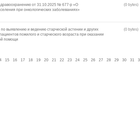
дравоохранению от 31.10.2025 № 677-р «О
(0 bytes)
селения при онкологических заболеваниях»
по выявлению и ведению старческой астении и других
(0 bytes)
пациентов пожилого и старческого возраста при оказании
ой помощи
4
15
16
17
18
19
20
21
22
23
24
25
26
27
28
29
30
31
3