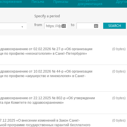
аспоряжения
Письма
Приказы
Друго
документация
Specify a period
from
to
дравоохранению от 02.02.2026 № 27-р «Об организации
(0 bytes)
щи по профилю «неонатология» в Санкт-Петербурге»
дравоохранению от 10.02.2026 № 44-р «Об организации
(0 bytes)
и по профилю «акушерство и гинекология» в Санкт-
дравоохранению от 22.12.2025 № 802-р «Об утверждении
(0 bytes)
та при Комитете по здравоохранению»
7.12.2025 «О внесении изменений в Закон Санкт-
(0 bytes)
ной программе государственных гарантий бесплатного