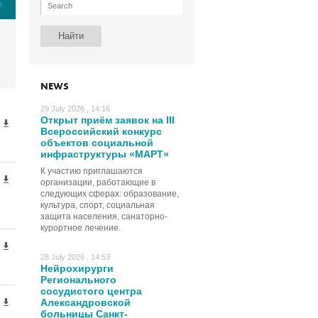
е
NEWS
29 July 2026 , 14:16
Открыт приём заявок на III
Всероссийский конкурс
объектов социальной
инфраструктуры «МАРТ»
К участию приглашаются
организации, работающие в
следующих сферах: образование,
культура, спорт, социальная
защита населения, санаторно-
курортное лечение.
28 July 2026 , 14:53
Нейрохирурги
Регионального
сосудистого центра
Александровской
больницы Санкт-