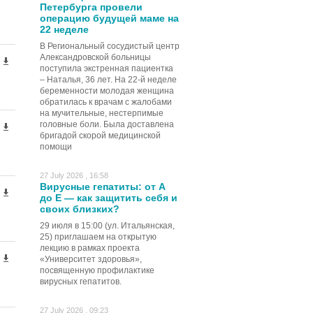
Петербурга провели
операцию будущей маме на
22 неделе
В Региональный сосудистый центр
Александровской больницы
поступила экстренная пациентка
– Наталья, 36 лет. На 22-й неделе
беременности молодая женщина
обратилась к врачам с жалобами
на мучительные, нестерпимые
головные боли. Была доставлена
бригадой скорой медицинской
помощи
27 July 2026 , 16:58
Вирусные гепатиты: от А
до Е — как защитить себя и
своих близких?
29 июля в 15:00 (ул. Итальянская,
25) приглашаем на открытую
лекцию в рамках проекта
«Университет здоровья»,
посвященную профилактике
вирусных гепатитов.
27 July 2026 , 09:23