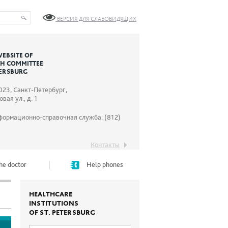
ВЕРСИЯ ДЛЯ СЛАБОВИДЯЩИХ
WEBSITE OF
TH COMMITTEE
TERSBURG
023, Санкт-Петербург,
вая ул., д. 1
формационно-справочная служба: (812)
Контакты
he doctor
Help phones
HEALTHCARE
INSTITUTIONS
OF ST. PETERSBURG