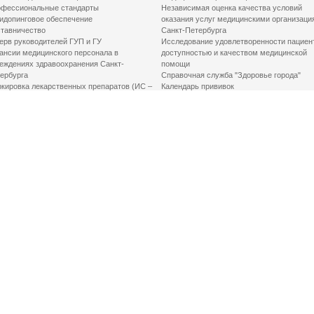
фессиональные стандарты
Независимая оценка качества условий
идопинговое обеспечение
оказания услуг медицинскими организаци
тавничество
Санкт-Петербурга
ерв руководителей ГУП и ГУ
Исследование удовлетворенности пациен
ансии медицинского персонала в
доступностью и качеством медицинской
еждениях здравоохранения Санкт-
помощи
ербурга
Справочная служба "Здоровье города"
кировка лекарственных препаратов (ИС –
Календарь прививок
ЛП)
График закрытия роддомов
грамма «Земский доктор»
Акушерство и гинекология
одская клинико-экспертная комиссия
Здоровье детей
иальный заказ
Донорство крови
шие практики оптимизации в сфере
Государственные услуги
авоохранения
Совет по защите прав пациентов
Мероприятия по улучшению качества жиз
инвалидов
Первая помощь
ВАЖНО ЗНАТЬ
Фонд «Круг добра»
Маршрутизация пациентов в медицинские
организации
Как оформить медсправку для владения
оружием
Доступная среда
Медицинская реабилитация для взрослых
Медицинская реабилитация для детей
Справочная информация
Кабиенты медико-психологического