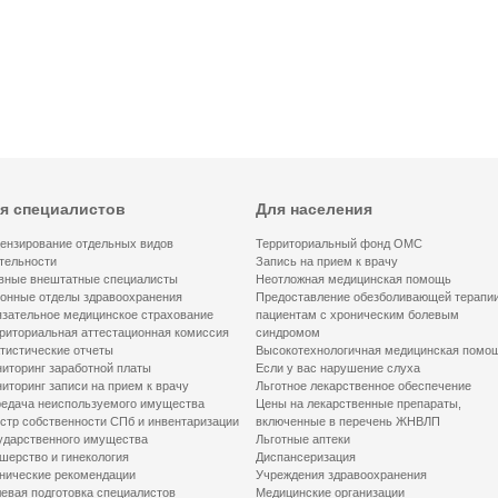
я специалистов
Для населения
ензирование отдельных видов
Территориальный фонд ОМС
тельности
Запись на прием к врачу
вные внештатные специалисты
Неотложная медицинская помощь
онные отделы здравоохранения
Предоставление обезболивающей терапи
зательное медицинское страхование
пациентам с хроническим болевым
риториальная аттестационная комиссия
синдромом
тистические отчеты
Высокотехнологичная медицинская помо
иторинг заработной платы
Если у вас нарушение слуха
иторинг записи на прием к врачу
Льготное лекарственное обеспечение
едача неиспользуемого имущества
Цены на лекарственные препараты,
стр собственности СПб и инвентаризации
включенные в перечень ЖНВЛП
ударственного имущества
Льготные аптеки
шерство и гинекология
Диспансеризация
нические рекомендации
Учреждения здравоохранения
евая подготовка специалистов
Медицинские организации