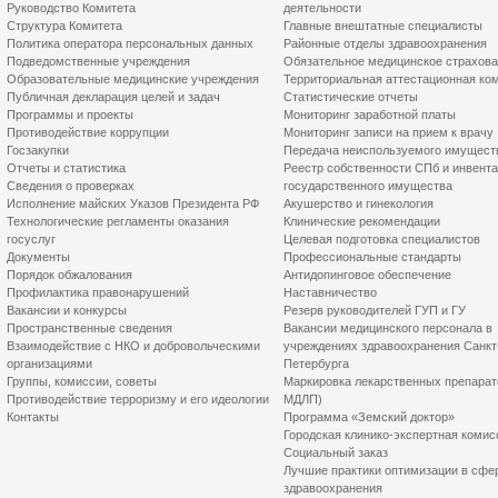
Руководство Комитета
деятельности
Структура Комитета
Главные внештатные специалисты
Политика оператора персональных данных
Районные отделы здравоохранения
Подведомственные учреждения
Обязательное медицинское страхов
Образовательные медицинские учреждения
Территориальная аттестационная ко
Публичная декларация целей и задач
Статистические отчеты
Программы и проекты
Мониторинг заработной платы
Противодействие коррупции
Мониторинг записи на прием к врачу
Госзакупки
Передача неиспользуемого имущест
Отчеты и статистика
Реестр собственности СПб и инвент
Сведения о проверках
государственного имущества
Исполнение майских Указов Президента РФ
Акушерство и гинекология
Технологические регламенты оказания
Клинические рекомендации
госуслуг
Целевая подготовка специалистов
Документы
Профессиональные стандарты
Порядок обжалования
Антидопинговое обеспечение
Профилактика правонарушений
Наставничество
Вакансии и конкурсы
Резерв руководителей ГУП и ГУ
Пространственные сведения
Вакансии медицинского персонала в
Взаимодействие с НКО и добровольческими
учреждениях здравоохранения Санкт
организациями
Петербурга
Группы, комиссии, советы
Маркировка лекарственных препарат
Противодействие терроризму и его идеологии
МДЛП)
Контакты
Программа «Земский доктор»
Городская клинико-экспертная комис
Социальный заказ
Лучшие практики оптимизации в сфе
здравоохранения