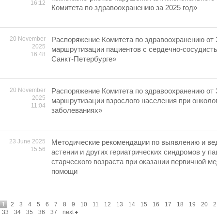
16:12
Комитета по здравоохранению за 2025 год»
20 November
Распоряжение Комитета по здравоохранению от 
2025
маршрутизации пациентов с сердечно-сосудист
16:48
Санкт-Петербурге»
20 November
Распоряжение Комитета по здравоохранению от 
2025
маршрутизации взрослого населения при онколо
11:04
заболеваниях»
23 June 2025
Методические рекомендации по выявлению и ве
15:56
астении и других гериатрических синдромов у па
старческого возраста при оказании первичной м
помощи
1
2
3
4
5
6
7
8
9
10
11
12
13
14
15
16
17
18
19
20
2
33
34
35
36
37
next