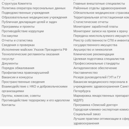
Структура Комитета
Главные внештатные специалисты
Политика оператора персональных данных
Районные отделы здравоохранения
Подведомственные учреждения
Обязательное медицинское страхов
Образовательные медицинские учреждения
Территориальная аттестационная ко
Публичная декларация целей и задач
Статистические отчеты
Программы и проекты
Мониторинг заработной платы
Противодействие коррупции
Мониторинг записи на прием к врачу
Госзакупки
Передача неиспользуемого имущест
Отчеты и статистика
Реестр собственности СПб и инвент
Сведения о проверках
государственного имущества
Исполнение майских Указов Президента РФ
Акушерство и гинекология
Технологические регламенты оказания
Клинические рекомендации
госуслуг
Целевая подготовка специалистов
Документы
Профессиональные стандарты
Порядок обжалования
Антидопинговое обеспечение
Профилактика правонарушений
Наставничество
Вакансии и конкурсы
Резерв руководителей ГУП и ГУ
Пространственные сведения
Вакансии медицинского персонала в
Взаимодействие с НКО и добровольческими
учреждениях здравоохранения Санкт
организациями
Петербурга
Группы, комиссии, советы
Маркировка лекарственных препарат
Противодействие терроризму и его идеологии
МДЛП)
Контакты
Программа «Земский доктор»
Городская клинико-экспертная комис
Социальный заказ
Лучшие практики оптимизации в сфе
здравоохранения