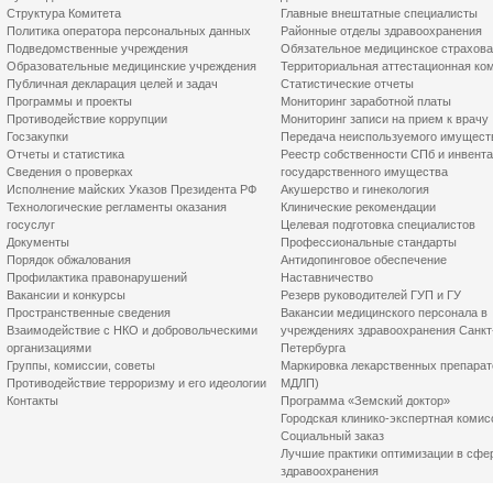
Структура Комитета
Главные внештатные специалисты
Политика оператора персональных данных
Районные отделы здравоохранения
Подведомственные учреждения
Обязательное медицинское страхов
Образовательные медицинские учреждения
Территориальная аттестационная ко
Публичная декларация целей и задач
Статистические отчеты
Программы и проекты
Мониторинг заработной платы
Противодействие коррупции
Мониторинг записи на прием к врачу
Госзакупки
Передача неиспользуемого имущест
Отчеты и статистика
Реестр собственности СПб и инвент
Сведения о проверках
государственного имущества
Исполнение майских Указов Президента РФ
Акушерство и гинекология
Технологические регламенты оказания
Клинические рекомендации
госуслуг
Целевая подготовка специалистов
Документы
Профессиональные стандарты
Порядок обжалования
Антидопинговое обеспечение
Профилактика правонарушений
Наставничество
Вакансии и конкурсы
Резерв руководителей ГУП и ГУ
Пространственные сведения
Вакансии медицинского персонала в
Взаимодействие с НКО и добровольческими
учреждениях здравоохранения Санкт
организациями
Петербурга
Группы, комиссии, советы
Маркировка лекарственных препарат
Противодействие терроризму и его идеологии
МДЛП)
Контакты
Программа «Земский доктор»
Городская клинико-экспертная комис
Социальный заказ
Лучшие практики оптимизации в сфе
здравоохранения