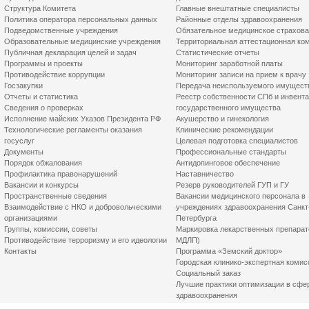
Структура Комитета
Главные внештатные специалисты
Политика оператора персональных данных
Районные отделы здравоохранения
Подведомственные учреждения
Обязательное медицинское страхов
Образовательные медицинские учреждения
Территориальная аттестационная ко
Публичная декларация целей и задач
Статистические отчеты
Программы и проекты
Мониторинг заработной платы
Противодействие коррупции
Мониторинг записи на прием к врачу
Госзакупки
Передача неиспользуемого имущест
Отчеты и статистика
Реестр собственности СПб и инвент
Сведения о проверках
государственного имущества
Исполнение майских Указов Президента РФ
Акушерство и гинекология
Технологические регламенты оказания
Клинические рекомендации
госуслуг
Целевая подготовка специалистов
Документы
Профессиональные стандарты
Порядок обжалования
Антидопинговое обеспечение
Профилактика правонарушений
Наставничество
Вакансии и конкурсы
Резерв руководителей ГУП и ГУ
Пространственные сведения
Вакансии медицинского персонала в
Взаимодействие с НКО и добровольческими
учреждениях здравоохранения Санкт
организациями
Петербурга
Группы, комиссии, советы
Маркировка лекарственных препарат
Противодействие терроризму и его идеологии
МДЛП)
Контакты
Программа «Земский доктор»
Городская клинико-экспертная комис
Социальный заказ
Лучшие практики оптимизации в сфе
здравоохранения