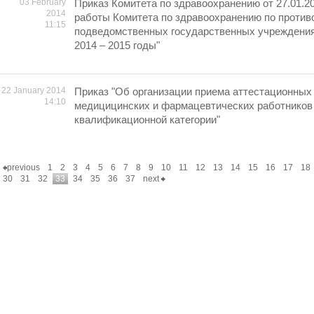
03 February
Приказ Комитета по здравоохранению от 27.01.2
2014
работы Комитета по здравоохранению по против
11:15
подведомственных государственных учреждения
2014 – 2015 годы"
22 January 2014
Приказ "Об организации приема аттестационных
14:10
медицицинских и фармацевтических работников
квалификационной категории"
previous
1
2
3
4
5
6
7
8
9
10
11
12
13
14
15
16
17
18
30
31
32
33
34
35
36
37
next