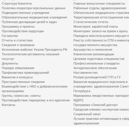
Структура Комитета
Главные внештатные специалисты
Политика оператора персональных данных
Районные отделы здравоохранения
Подведомственные учреждения
Обязательное медицинское страхов
Образовательные медицинские учреждения
Территориальная аттестационная ко
Публичная декларация целей и задач
Статистические отчеты
Программы и проекты
Мониторинг заработной платы
Противодействие коррупции
Мониторинг записи на прием к врачу
Госзакупки
Передача неиспользуемого имущест
Отчеты и статистика
Реестр собственности СПб и инвент
Сведения о проверках
государственного имущества
Исполнение майских Указов Президента РФ
Акушерство и гинекология
Технологические регламенты оказания
Клинические рекомендации
госуслуг
Целевая подготовка специалистов
Документы
Профессиональные стандарты
Порядок обжалования
Антидопинговое обеспечение
Профилактика правонарушений
Наставничество
Вакансии и конкурсы
Резерв руководителей ГУП и ГУ
Пространственные сведения
Вакансии медицинского персонала в
Взаимодействие с НКО и добровольческими
учреждениях здравоохранения Санкт
организациями
Петербурга
Группы, комиссии, советы
Маркировка лекарственных препарат
Противодействие терроризму и его идеологии
МДЛП)
Контакты
Программа «Земский доктор»
Городская клинико-экспертная комис
Социальный заказ
Лучшие практики оптимизации в сфе
здравоохранения