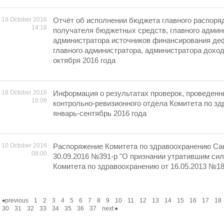
19 October 2016
Отчёт об исполнении бюджета главного распоря
14:18
получателя бюджетных средств, главного админ
администратора источников финансирования де
главного администратора, администратора дохо
октября 2016 года
18 October 2016
Информация о результатах проверок, проведен
16:09
контрольно-ревизионного отдела Комитета по зд
январь-сентябрь 2016 года
10 October 2016
Распоряжение Комитета по здравоохранению Сан
08:00
30.09.2016 №391-р "О признании утратившим си
Комитета по здравоохранению от 16.05.2013 №18
previous
1
2
3
4
5
6
7
8
9
10
11
12
13
14
15
16
17
18
30
31
32
33
34
35
36
37
next