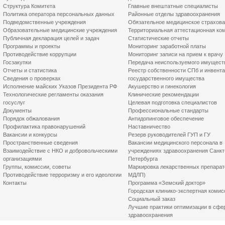
Структура Комитета
Главные внештатные специалисты
Политика оператора персональных данных
Районные отделы здравоохранения
Подведомственные учреждения
Обязательное медицинское страхов
Образовательные медицинские учреждения
Территориальная аттестационная ко
Публичная декларация целей и задач
Статистические отчеты
Программы и проекты
Мониторинг заработной платы
Противодействие коррупции
Мониторинг записи на прием к врачу
Госзакупки
Передача неиспользуемого имущест
Отчеты и статистика
Реестр собственности СПб и инвент
Сведения о проверках
государственного имущества
Исполнение майских Указов Президента РФ
Акушерство и гинекология
Технологические регламенты оказания
Клинические рекомендации
госуслуг
Целевая подготовка специалистов
Документы
Профессиональные стандарты
Порядок обжалования
Антидопинговое обеспечение
Профилактика правонарушений
Наставничество
Вакансии и конкурсы
Резерв руководителей ГУП и ГУ
Пространственные сведения
Вакансии медицинского персонала в
Взаимодействие с НКО и добровольческими
учреждениях здравоохранения Санкт
организациями
Петербурга
Группы, комиссии, советы
Маркировка лекарственных препарат
Противодействие терроризму и его идеологии
МДЛП)
Контакты
Программа «Земский доктор»
Городская клинико-экспертная комис
Социальный заказ
Лучшие практики оптимизации в сфе
здравоохранения