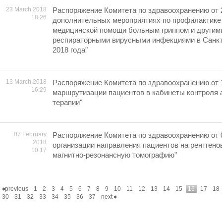
23 March 2018
Распоряжение Комитета по здравоохранению от 
18:26
дополнительных мероприятиях по профилактике
медицинской помощи больным гриппом и другим
респираторными вирусными инфекциями в Санкт
2018 года"
13 March 2018
Распоряжение Комитета по здравоохранению от 1
16:29
маршрутизации пациентов в кабинеты контроля 
терапии"
07 February
Распоряжение Комитета по здравоохранению от 0
2018
организации направления пациентов на рентген
10:17
магнитно-резонансную томографию"
previous
1
2
3
4
5
6
7
8
9
10
11
12
13
14
15
16
17
18
30
31
32
33
34
35
36
37
next