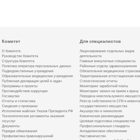
Комитет
Для специалистов
О Комитете
Лицензирование отдельных видов
Руководство Комитета
деятельности
Структура Комитета
Главные внештатные специалисты
Политика оператора персональных данных
Районные отделы здравоохранения
Подведомственные учреждения
Обязательное медицинское страхов
Образовательные медицинские учреждения
Территориальная аттестационная ко
Публичная декларация целей и задач
Статистические отчеты
Программы и проекты
Мониторинг заработной платы
Противодействие коррупции
Мониторинг записи на прием к врачу
Госзакупки
Передача неиспользуемого имущест
Отчеты и статистика
Реестр собственности СПб и инвент
Сведения о проверках
государственного имущества
Исполнение майских Указов Президента РФ
Акушерство и гинекология
Технологические регламенты оказания
Клинические рекомендации
госуслуг
Целевая подготовка специалистов
Документы
Профессиональные стандарты
Порядок обжалования
Антидопинговое обеспечение
Профилактика правонарушений
Наставничество