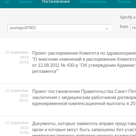
Постановления
All
Законы
Распоряжения
Письма
Specify a
from
15 September
Проект распоряжения Комитета по здравоохране
2014
"О внесении изменений в распоряжение Комитет
10:52
от 12.08.2011 № 430-р "Об утверждении Админис
регламента""
15 September
Проект постановления Правительства Санкт-Пет
2014
заключения с медицинским работником договора
10:51
единовременной компенсационной выплаты в 201
12 September
Документы, которые заявитель вправе представ
2014
орган и которые могут быть запрошены без учас
14:56
межведомственного информационного взаимодей