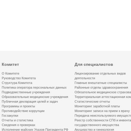
Комитет
Для специалистов
О Комитете
Лицензирование отдельных видов
Руководство Комитета
деятельности
Структура Комитета
Главные внештатные специалисты
Политика оператора персональных данных
Районные отделы здравоохранения
Подведомственные учреждения
Обязательное медицинское страхов
Образовательные медицинские учреждения
Территориальная аттестационная ко
Публичная декларация целей и задач
Статистические отчеты
Программы и проекты
Мониторинг заработной платы
Противодействие коррупции
Мониторинг записи на прием к врачу
Госзакупки
Передача неиспользуемого имущест
Отчеты и статистика
Реестр собственности СПб и инвент
Сведения о проверках
государственного имущества
Исполнение майских Указов Президента РФ
Акушерство и гинекология