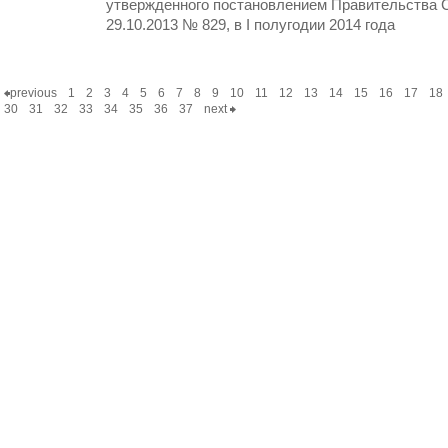
утвержденного постановлением Правительства С
29.10.2013 № 829, в I полугодии 2014 года
previous
1
2
3
4
5
6
7
8
9
10
11
12
13
14
15
16
17
18
30
31
32
33
34
35
36
37
next