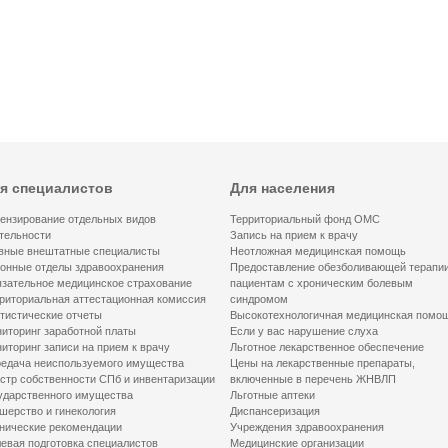
я специалистов
Для населения
ензирование отдельных видов
Территориальный фонд ОМС
тельности
Запись на прием к врачу
вные внештатные специалисты
Неотложная медицинская помощь
онные отделы здравоохранения
Предоставление обезболивающей терапи
зательное медицинское страхование
пациентам с хроническим болевым
риториальная аттестационная комиссия
синдромом
тистические отчеты
Высокотехнологичная медицинская помо
иторинг заработной платы
Если у вас нарушение слуха
иторинг записи на прием к врачу
Льготное лекарственное обеспечение
едача неиспользуемого имущества
Цены на лекарственные препараты,
стр собственности СПб и инвентаризации
включенные в перечень ЖНВЛП
ударственного имущества
Льготные аптеки
шерство и гинекология
Диспансеризация
нические рекомендации
Учреждения здравоохранения
евая подготовка специалистов
Медицинские организации