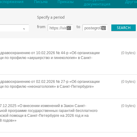
аспоряжения
Письма
Приказы
Друго
документация
Specify a period
from
to
дравоохранению от 10.02.2026 № 44-р «Об организации
(0 bytes)
и по профилю «акушерство и гинекология» в Санкт-
дравоохранению от 02.02.2026 № 27-р «Об организации
(0 bytes)
щи по профилю «неонатология» в Санкт-Петербурге»
7.12.2025 «О внесении изменений в Закон Санкт-
(0 bytes)
ной программе государственных гарантий бесплатного
ской помощи в Санкт-Петербурге на 2026 год и на
8 годов»»