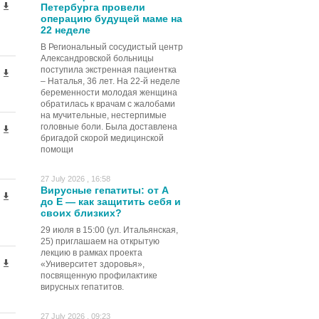
Петербурга провели
операцию будущей маме на
22 неделе
В Региональный сосудистый центр
Александровской больницы
поступила экстренная пациентка
– Наталья, 36 лет. На 22-й неделе
беременности молодая женщина
обратилась к врачам с жалобами
на мучительные, нестерпимые
головные боли. Была доставлена
бригадой скорой медицинской
помощи
27 July 2026 , 16:58
Вирусные гепатиты: от А
до Е — как защитить себя и
своих близких?
29 июля в 15:00 (ул. Итальянская,
25) приглашаем на открытую
лекцию в рамках проекта
«Университет здоровья»,
посвященную профилактике
вирусных гепатитов.
27 July 2026 , 09:23