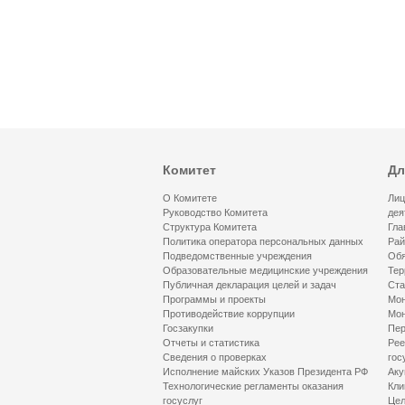
Комитет
Дл
О Комитете
Лиц
Руководство Комитета
дея
Структура Комитета
Гла
Политика оператора персональных данных
Рай
Подведомственные учреждения
Обя
Образовательные медицинские учреждения
Тер
Публичная декларация целей и задач
Ста
Программы и проекты
Мон
Противодействие коррупции
Мон
Госзакупки
Пер
Отчеты и статистика
Рее
Сведения о проверках
гос
Исполнение майских Указов Президента РФ
Аку
Технологические регламенты оказания
Кли
госуслуг
Цел