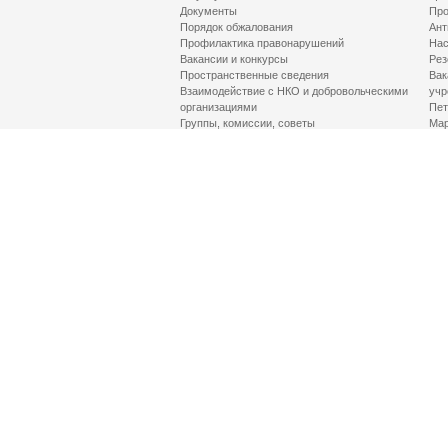
Документы
Про
Порядок обжалования
Ант
Профилактика правонарушений
Нас
Вакансии и конкурсы
Рез
Пространственные сведения
Вак
Взаимодействие с НКО и добровольческими
учр
организациями
Пет
Группы, комиссии, советы
Мар
Противодействие терроризму и его идеологии
МД
Контакты
Про
Гор
Соц
Луч
здр