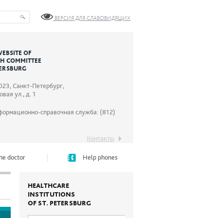
ВЕРСИЯ ДЛЯ СЛАБОВИДЯЩИХ
WEBSITE OF
TH COMMITTEE
TERSBURG
023, Санкт-Петербург,
вая ул., д. 1
формационно-справочная служба: (812)
Контакты
he doctor
Help phones
HEALTHCARE
INSTITUTIONS
OF ST. PETERSBURG