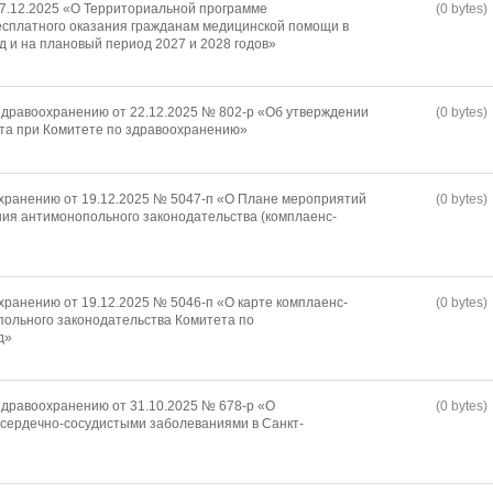
17.12.2025 «О Территориальной программе
(0 bytes)
есплатного оказания гражданам медицинской помощи в
д и на плановый период 2027 и 2028 годов»
дравоохранению от 22.12.2025 № 802-р «Об утверждении
(0 bytes)
та при Комитете по здравоохранению»
хранению от 19.12.2025 № 5047-п «О Плане мероприятий
(0 bytes)
ия антимонопольного законодательства (комплаенс-
хранению от 19.12.2025 № 5046-п «О карте комплаенс-
(0 bytes)
ольного законодательства Комитета по
д»
дравоохранению от 31.10.2025 № 678-р «О
(0 bytes)
сердечно-сосудистыми заболеваниями в Санкт-