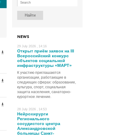
е
NEWS
29 July 2026 , 14:16
Открыт приём заявок на III
Всероссийский конкурс
объектов социальной
инфраструктуры «МАРТ»
К участию приглашаются
организации, работающие в
следующих сферах: образование,
культура, спорт, социальная
защита населения, санаторно-
курортное лечение.
28 July 2026 , 14:53
Нейрохирурги
Регионального
сосудистого центра
Александровской
больницы Санкт-