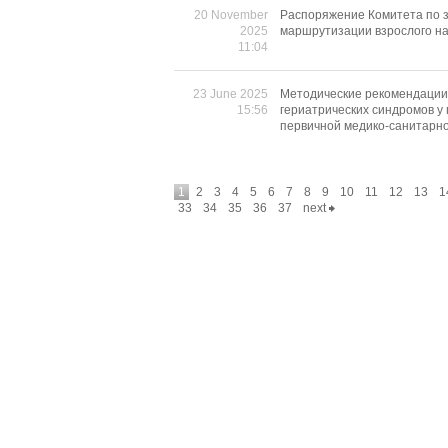
20 November
Распоряжение Комитета по з
2025
маршрутизации взрослого на
11:04
23 June 2025
Методические рекомендации 
15:56
гериатрических синдромов у 
первичной медико-санитарн
1
2
3
4
5
6
7
8
9
10
11
12
13
1
33
34
35
36
37
next