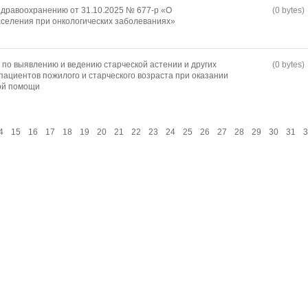
дравоохранению от 31.10.2025 № 677-р «О
(0 bytes)
селения при онкологических заболеваниях»
по выявлению и ведению старческой астении и других
(0 bytes)
пациентов пожилого и старческого возраста при оказании
ой помощи
4
15
16
17
18
19
20
21
22
23
24
25
26
27
28
29
30
31
3