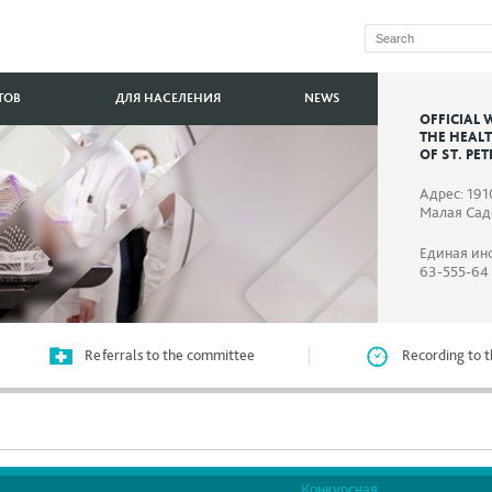
ТОВ
ДЛЯ НАСЕЛЕНИЯ
NEWS
OFFICIAL 
THE HEAL
OF ST. PE
Адрес: 191
Малая Садо
Единая ин
63-555-64
Referrals to the committee
Recording to t
Конкурсная