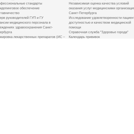
фессиональные стандарты
Независимая оценка качества условий
идопинговое обеспечение
оказания услуг медицинскими организаци
тавничество
Санкт-Петербурга
ерв руководителей ГУП и ГУ
Исследование удовлетворенности пациен
ансии медицинского персонала в
доступностью и качеством медицинской
еждениях здравоохранения Санкт-
помощи
ербурга
Справочная служба "Здоровье города"
кировка лекарственных препаратов (ИС –
Календарь прививок
ЛП)
График закрытия роддомов
грамма «Земский доктор»
Акушерство и гинекология
одская клинико-экспертная комиссия
Здоровье детей
иальный заказ
Донорство крови
шие практики оптимизации в сфере
Государственные услуги
авоохранения
Совет по защите прав пациентов
Мероприятия по улучшению качества жиз
инвалидов
Первая помощь
ВАЖНО ЗНАТЬ
Фонд «Круг добра»
Маршрутизация пациентов в медицинские
организации
Как оформить медсправку для владения
оружием
Доступная среда
Медицинская реабилитация для взрослых
Медицинская реабилитация для детей
Справочная информация
Кабиенты медико-психологического