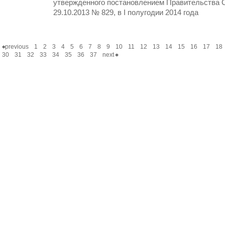
утвержденного постановлением Правительства С
29.10.2013 № 829, в I полугодии 2014 года
previous
1
2
3
4
5
6
7
8
9
10
11
12
13
14
15
16
17
18
30
31
32
33
34
35
36
37
next