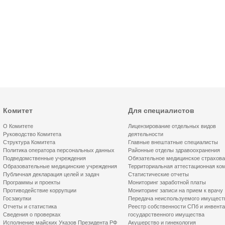
Комитет
Для специалистов
О Комитете
Лицензирование отдельных видов
Руководство Комитета
деятельности
Структура Комитета
Главные внештатные специалисты
Политика оператора персональных данных
Районные отделы здравоохранения
Подведомственные учреждения
Обязательное медицинское страхов
Образовательные медицинские учреждения
Территориальная аттестационная ко
Публичная декларация целей и задач
Статистические отчеты
Программы и проекты
Мониторинг заработной платы
Противодействие коррупции
Мониторинг записи на прием к врачу
Госзакупки
Передача неиспользуемого имущест
Отчеты и статистика
Реестр собственности СПб и инвент
Сведения о проверках
государственного имущества
Исполнение майских Указов Президента РФ
Акушерство и гинекология