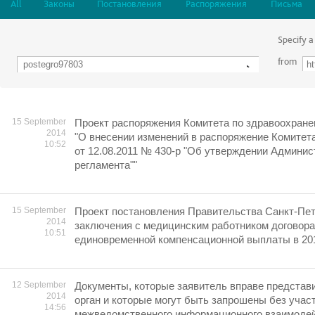
All
Законы
Постановления
Распоряжения
Письма
Specify a
from
15 September
Проект распоряжения Комитета по здравоохране
2014
"О внесении изменений в распоряжение Комитет
10:52
от 12.08.2011 № 430-р "Об утверждении Админис
регламента""
15 September
Проект постановления Правительства Санкт-Пет
2014
заключения с медицинским работником договора
10:51
единовременной компенсационной выплаты в 201
12 September
Документы, которые заявитель вправе представ
2014
орган и которые могут быть запрошены без учас
14:56
межведомственного информационного взаимодей