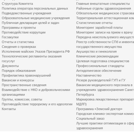
Структура Комитета
Главные внештатные специалисты
Политика оператора персональных данных
Районные отделы здравоохранения
Подведомственные учреждения
Обязательное медицинское страхов
Образовательные медицинские учреждения
Территориальная аттестационная ко
Публичная декларация целей и задач
Статистические отчеты
Программы и проекты
Мониторинг заработной платы
Противодействие коррупции
Мониторинг записи на прием к врачу
Госзакупки
Передача неиспользуемого имущест
Отчеты и статистика
Реестр собственности СПб и инвент
Сведения о проверках
государственного имущества
Исполнение майских Указов Президента РФ
Акушерство и гинекология
Технологические регламенты оказания
Клинические рекомендации
госуслуг
Целевая подготовка специалистов
Документы
Профессиональные стандарты
Порядок обжалования
Антидопинговое обеспечение
Профилактика правонарушений
Наставничество
Вакансии и конкурсы
Резерв руководителей ГУП и ГУ
Пространственные сведения
Вакансии медицинского персонала в
Взаимодействие с НКО и добровольческими
учреждениях здравоохранения Санкт
организациями
Петербурга
Группы, комиссии, советы
Маркировка лекарственных препарат
Противодействие терроризму и его идеологии
МДЛП)
Контакты
Программа «Земский доктор»
Городская клинико-экспертная комис
Социальный заказ
Лучшие практики оптимизации в сфе
здравоохранения