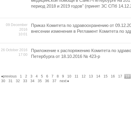
медицинской помощи в Санкт-Петербурге на 2017
период 2018 и 2019 годов" (принят ЗС СПб 14.12.
09 December
Приказ Комитета по здравоохранению от 09.12.2
2016
внесении изменения в Регламент Комитета по з
10:01
26 October 2016
Приложение к распоряжению Комитета по здрав
17:00
Петербурга от 18.10.2016 № 423-р
previous
1
2
3
4
5
6
7
8
9
10
11
12
13
14
15
16
17
18
30
31
32
33
34
35
36
37
next