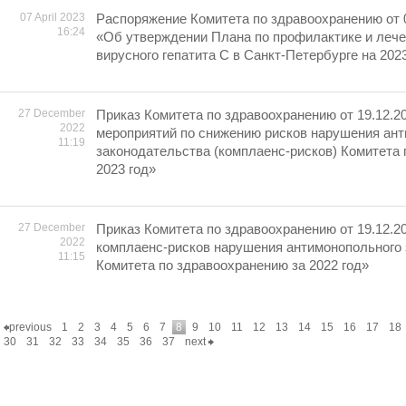
07 April 2023
Распоряжение Комитета по здравоохранению от 
16:24
«Об утверждении Плана по профилактике и лече
вирусного гепатита С в Санкт-Петербурге на 202
27 December
Приказ Комитета по здравоохранению от 19.12.2
2022
мероприятий по снижению рисков нарушения ан
11:19
законодательства (комплаенс-рисков) Комитета
2023 год»
27 December
Приказ Комитета по здравоохранению от 19.12.2
2022
комплаенс-рисков нарушения антимонопольного
11:15
Комитета по здравоохранению за 2022 год»
previous
1
2
3
4
5
6
7
8
9
10
11
12
13
14
15
16
17
18
30
31
32
33
34
35
36
37
next