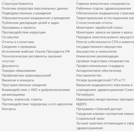
Структура Комитета
Главные внештатные специалисты
Политика оператора персональных данных
Районные отделы здравоохранения
Подведомственные учреждения
Обязательное медицинское страхов
Образовательные медицинские учреждения
Территориальная аттестационная ко
Публичная декларация целей и задач
Статистические отчеты
Программы и проекты
Мониторинг заработной платы
Противодействие коррупции
Мониторинг записи на прием к врачу
Госзакупки
Передача неиспользуемого имущест
Отчеты и статистика
Реестр собственности СПб и инвент
Сведения о проверках
государственного имущества
Исполнение майских Указов Президента РФ
Акушерство и гинекология
Технологические регламенты оказания
Клинические рекомендации
госуслуг
Целевая подготовка специалистов
Документы
Профессиональные стандарты
Порядок обжалования
Антидопинговое обеспечение
Профилактика правонарушений
Наставничество
Вакансии и конкурсы
Резерв руководителей ГУП и ГУ
Пространственные сведения
Вакансии медицинского персонала в
Взаимодействие с НКО и добровольческими
учреждениях здравоохранения Санкт
организациями
Петербурга
Группы, комиссии, советы
Маркировка лекарственных препарат
Противодействие терроризму и его идеологии
МДЛП)
Контакты
Программа «Земский доктор»
Городская клинико-экспертная комис
Социальный заказ
Лучшие практики оптимизации в сфе
здравоохранения