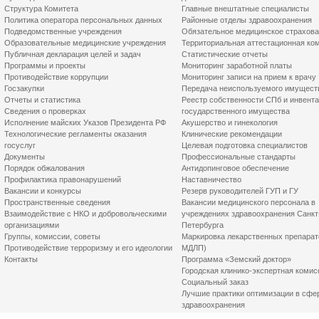
Структура Комитета
Главные внештатные специалисты
Политика оператора персональных данных
Районные отделы здравоохранения
Подведомственные учреждения
Обязательное медицинское страхов
Образовательные медицинские учреждения
Территориальная аттестационная ко
Публичная декларация целей и задач
Статистические отчеты
Программы и проекты
Мониторинг заработной платы
Противодействие коррупции
Мониторинг записи на прием к врачу
Госзакупки
Передача неиспользуемого имущест
Отчеты и статистика
Реестр собственности СПб и инвент
Сведения о проверках
государственного имущества
Исполнение майских Указов Президента РФ
Акушерство и гинекология
Технологические регламенты оказания
Клинические рекомендации
госуслуг
Целевая подготовка специалистов
Документы
Профессиональные стандарты
Порядок обжалования
Антидопинговое обеспечение
Профилактика правонарушений
Наставничество
Вакансии и конкурсы
Резерв руководителей ГУП и ГУ
Пространственные сведения
Вакансии медицинского персонала в
Взаимодействие с НКО и добровольческими
учреждениях здравоохранения Санкт
организациями
Петербурга
Группы, комиссии, советы
Маркировка лекарственных препарат
Противодействие терроризму и его идеологии
МДЛП)
Контакты
Программа «Земский доктор»
Городская клинико-экспертная комис
Социальный заказ
Лучшие практики оптимизации в сфе
здравоохранения