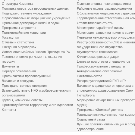
Структура Комитета
Главные внештатные специалисты
Политика оператора персональных данных
Районные отделы здравоохранения
Подведомственные учреждения
Обязательное медицинское страхов
Образовательные медицинские учреждения
Территориальная аттестационная ко
Публичная декларация целей и задач
Статистические отчеты
Программы и проекты
Мониторинг заработной платы
Противодействие коррупции
Мониторинг записи на прием к врачу
Госзакупки
Передача неиспользуемого имущест
Отчеты и статистика
Реестр собственности СПб и инвент
Сведения о проверках
государственного имущества
Исполнение майских Указов Президента РФ
Акушерство и гинекология
Технологические регламенты оказания
Клинические рекомендации
госуслуг
Целевая подготовка специалистов
Документы
Профессиональные стандарты
Порядок обжалования
Антидопинговое обеспечение
Профилактика правонарушений
Наставничество
Вакансии и конкурсы
Резерв руководителей ГУП и ГУ
Пространственные сведения
Вакансии медицинского персонала в
Взаимодействие с НКО и добровольческими
учреждениях здравоохранения Санкт
организациями
Петербурга
Группы, комиссии, советы
Маркировка лекарственных препарат
Противодействие терроризму и его идеологии
МДЛП)
Контакты
Программа «Земский доктор»
Городская клинико-экспертная комис
Социальный заказ
Лучшие практики оптимизации в сфе
здравоохранения