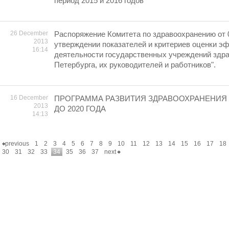
период 2015 и 2016 годов"
26 December
Распоряжение Комитета по здравоохранению от 
2013
утверждении показателей и критериев оценки э
16:14
деятельности государственных учреждений здра
Петербурга, их руководителей и работников".
16 December
ПРОГРАММА РАЗВИТИЯ ЗДРАВООХРАНЕНИЯ 
2013
ДО 2020 ГОДА
14:13
previous
1
2
3
4
5
6
7
8
9
10
11
12
13
14
15
16
17
18
30
31
32
33
34
35
36
37
next