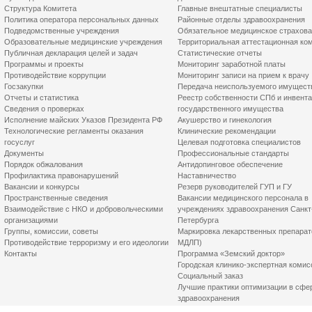
Структура Комитета
Главные внештатные специалисты
Политика оператора персональных данных
Районные отделы здравоохранения
Подведомственные учреждения
Обязательное медицинское страхов
Образовательные медицинские учреждения
Территориальная аттестационная ко
Публичная декларация целей и задач
Статистические отчеты
Программы и проекты
Мониторинг заработной платы
Противодействие коррупции
Мониторинг записи на прием к врачу
Госзакупки
Передача неиспользуемого имущест
Отчеты и статистика
Реестр собственности СПб и инвент
Сведения о проверках
государственного имущества
Исполнение майских Указов Президента РФ
Акушерство и гинекология
Технологические регламенты оказания
Клинические рекомендации
госуслуг
Целевая подготовка специалистов
Документы
Профессиональные стандарты
Порядок обжалования
Антидопинговое обеспечение
Профилактика правонарушений
Наставничество
Вакансии и конкурсы
Резерв руководителей ГУП и ГУ
Пространственные сведения
Вакансии медицинского персонала в
Взаимодействие с НКО и добровольческими
учреждениях здравоохранения Санкт
организациями
Петербурга
Группы, комиссии, советы
Маркировка лекарственных препарат
Противодействие терроризму и его идеологии
МДЛП)
Контакты
Программа «Земский доктор»
Городская клинико-экспертная комис
Социальный заказ
Лучшие практики оптимизации в сфе
здравоохранения