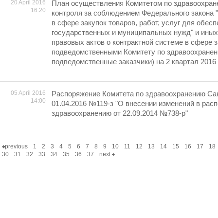
20 April 2016
План осуществления Комитетом по здравоохран
16:20
контроля за соблюдением Федерального закона 
в сфере закупок товаров, работ, услуг для обес
государственных и муниципальных нужд" и ины
правовых актов о контрактной системе в сфере з
подведомственными Комитету по здравоохранен
подведомственные заказчики) на 2 квартал 2016
05 April 2016
Распоряжение Комитета по здравоохранению Сан
14:00
01.04.2016 №119-з "О внесении изменений в рас
здравоохранению от 22.09.2014 №738-р"
previous
1
2
3
4
5
6
7
8
9
10
11
12
13
14
15
16
17
18
30
31
32
33
34
35
36
37
next