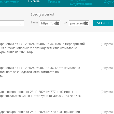
Письма
аспоряжения
Приказы
Друго
документация
Specify a period
from
to
хранению от 17.12.2024 № 4869-п «О Плане мероприятий
(0 bytes)
ия антимонопольного законодательства (комплаенс-
охранению на 2025 год»
хранению от 17.12.2024 № 4870-п «О Карте комплаенс-
(0 bytes)
ольного законодательства Комитета по
д»
дравоохранению от 28.11.2024 № 777-р «О мерах по
(0 bytes)
равительства Санкт-Петербурга от 30.09.2024 № 861»
дравоохранению от 25.11.2024 № 770-р «О признании
(0 bytes)