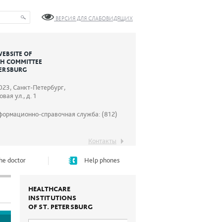
ВЕРСИЯ ДЛЯ СЛАБОВИДЯЩИХ
WEBSITE OF
TH COMMITTEE
TERSBURG
023, Санкт-Петербург,
вая ул., д. 1
формационно-справочная служба: (812)
Контакты
he doctor
Help phones
HEALTHCARE
INSTITUTIONS
OF ST. PETERSBURG