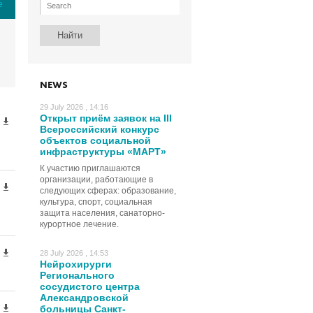
е
NEWS
29 July 2026 , 14:16
Открыт приём заявок на III
Всероссийский конкурс
объектов социальной
инфраструктуры «МАРТ»
К участию приглашаются
организации, работающие в
следующих сферах: образование,
культура, спорт, социальная
защита населения, санаторно-
курортное лечение.
28 July 2026 , 14:53
Нейрохирурги
Регионального
сосудистого центра
Александровской
больницы Санкт-