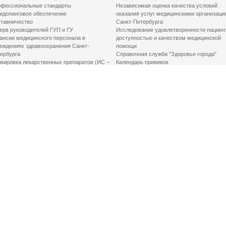
фессиональные стандарты
Независимая оценка качества условий
идопинговое обеспечение
оказания услуг медицинскими организаци
тавничество
Санкт-Петербурга
ерв руководителей ГУП и ГУ
Исследование удовлетворенности пациен
ансии медицинского персонала в
доступностью и качеством медицинской
еждениях здравоохранения Санкт-
помощи
ербурга
Справочная служба "Здоровье города"
кировка лекарственных препаратов (ИС –
Календарь прививок
ЛП)
График закрытия роддомов
грамма «Земский доктор»
Акушерство и гинекология
одская клинико-экспертная комиссия
Здоровье детей
иальный заказ
Донорство крови
шие практики оптимизации в сфере
Государственные услуги
авоохранения
Совет по защите прав пациентов
Мероприятия по улучшению качества жиз
инвалидов
Первая помощь
ВАЖНО ЗНАТЬ
Фонд «Круг добра»
Маршрутизация пациентов в медицинские
организации
Как оформить медсправку для владения
оружием
Доступная среда
Медицинская реабилитация для взрослых
Медицинская реабилитация для детей
Справочная информация
Кабиенты медико-психологического