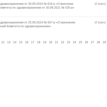
дравоохранению от 30.09.2024 № 616-р «О внесении
(0 bytes)
омитета по здравоохранению от 30.08.2021 № 535-р»
дравоохранению от 25.09.2024 № 607-р «О признании
(0 bytes)
ений Комитета по здравоохранению»
12
13
14
15
16
17
18
19
20
21
22
23
24
25
26
27
28
29