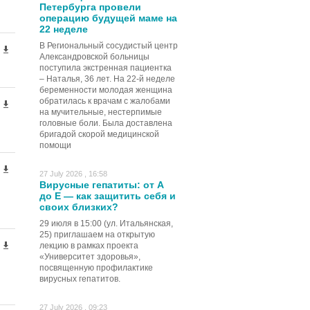
Петербурга провели
операцию будущей маме на
22 неделе
В Региональный сосудистый центр
Александровской больницы
поступила экстренная пациентка
– Наталья, 36 лет. На 22-й неделе
беременности молодая женщина
обратилась к врачам с жалобами
на мучительные, нестерпимые
головные боли. Была доставлена
бригадой скорой медицинской
помощи
27 July 2026 , 16:58
Вирусные гепатиты: от А
до Е — как защитить себя и
своих близких?
29 июля в 15:00 (ул. Итальянская,
25) приглашаем на открытую
лекцию в рамках проекта
«Университет здоровья»,
посвященную профилактике
вирусных гепатитов.
27 July 2026 , 09:23