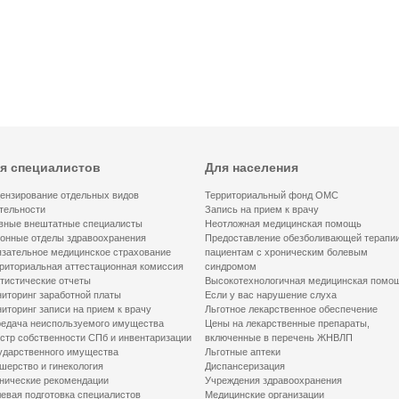
я специалистов
Для населения
ензирование отдельных видов
Территориальный фонд ОМС
тельности
Запись на прием к врачу
вные внештатные специалисты
Неотложная медицинская помощь
онные отделы здравоохранения
Предоставление обезболивающей терапи
зательное медицинское страхование
пациентам с хроническим болевым
риториальная аттестационная комиссия
синдромом
тистические отчеты
Высокотехнологичная медицинская помо
иторинг заработной платы
Если у вас нарушение слуха
иторинг записи на прием к врачу
Льготное лекарственное обеспечение
едача неиспользуемого имущества
Цены на лекарственные препараты,
стр собственности СПб и инвентаризации
включенные в перечень ЖНВЛП
ударственного имущества
Льготные аптеки
шерство и гинекология
Диспансеризация
нические рекомендации
Учреждения здравоохранения
евая подготовка специалистов
Медицинские организации