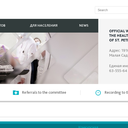
ТОВ
ДЛЯ НАСЕЛЕНИЯ
NEWS
OFFICIAL 
THE HEAL
OF ST. PE
Адрес: 191
Малая Садо
Единая ин
63-555-64
Referrals to the committee
Recording to t
Конкурсная