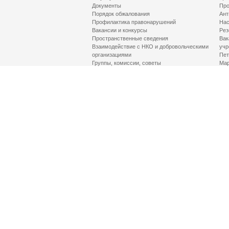
Документы
Про
Порядок обжалования
Ант
Профилактика правонарушений
Нас
Вакансии и конкурсы
Рез
Пространственные сведения
Вак
Взаимодействие с НКО и добровольческими
учр
организациями
Пет
Группы, комиссии, советы
Мар
Противодействие терроризму и его идеологии
МД
Контакты
Про
Гор
Соц
Луч
здр