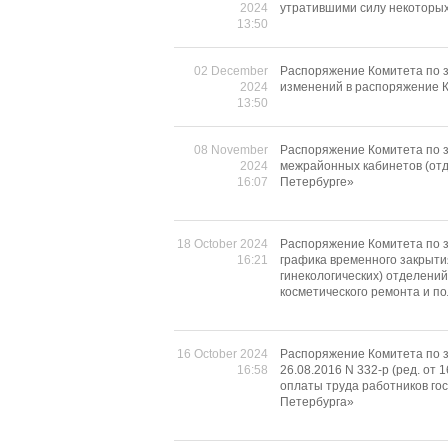
2024
утратившими силу некоторых
13:50
02 December
Распоряжение Комитета по з
2024
изменений в распоряжение К
13:50
08 November
Распоряжение Комитета по з
2024
межрайонных кабинетов (отд
16:07
Петербурге»
18 October 2024
Распоряжение Комитета по з
16:21
графика временного закрыти
гинекологических) отделени
косметического ремонта и по
16 October 2024
Распоряжение Комитета по 
16:58
26.08.2016 N 332-р (ред. от
оплаты труда работников го
Петербурга»