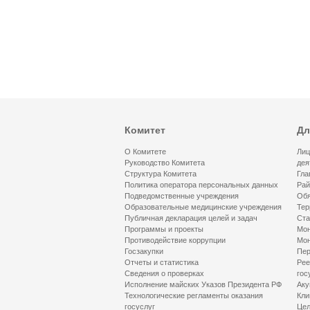
Комитет
Дл
О Комитете
Лиц
Руководство Комитета
дея
Структура Комитета
Гла
Политика оператора персональных данных
Рай
Подведомственные учреждения
Обя
Образовательные медицинские учреждения
Тер
Публичная декларация целей и задач
Ста
Программы и проекты
Мон
Противодействие коррупции
Мон
Госзакупки
Пер
Отчеты и статистика
Рее
Сведения о проверках
гос
Исполнение майских Указов Президента РФ
Аку
Технологические регламенты оказания
Кли
госуслуг
Цел