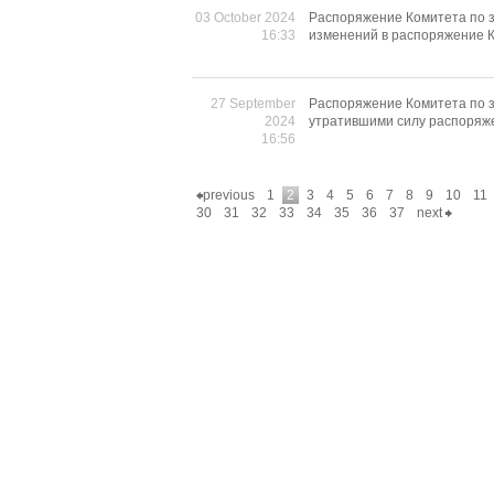
03 October 2024
Распоряжение Комитета по з
16:33
изменений в распоряжение К
27 September
Распоряжение Комитета по з
2024
утратившими силу распоряж
16:56
previous
1
2
3
4
5
6
7
8
9
10
11
30
31
32
33
34
35
36
37
next