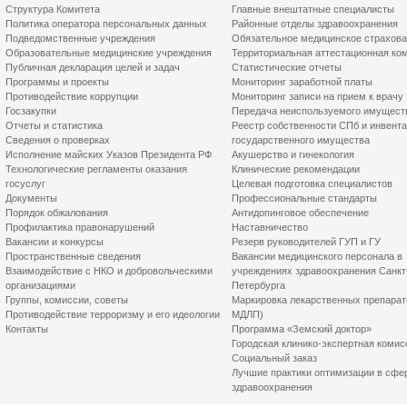
Структура Комитета
Главные внештатные специалисты
Политика оператора персональных данных
Районные отделы здравоохранения
Подведомственные учреждения
Обязательное медицинское страхов
Образовательные медицинские учреждения
Территориальная аттестационная ко
Публичная декларация целей и задач
Статистические отчеты
Программы и проекты
Мониторинг заработной платы
Противодействие коррупции
Мониторинг записи на прием к врачу
Госзакупки
Передача неиспользуемого имущест
Отчеты и статистика
Реестр собственности СПб и инвент
Сведения о проверках
государственного имущества
Исполнение майских Указов Президента РФ
Акушерство и гинекология
Технологические регламенты оказания
Клинические рекомендации
госуслуг
Целевая подготовка специалистов
Документы
Профессиональные стандарты
Порядок обжалования
Антидопинговое обеспечение
Профилактика правонарушений
Наставничество
Вакансии и конкурсы
Резерв руководителей ГУП и ГУ
Пространственные сведения
Вакансии медицинского персонала в
Взаимодействие с НКО и добровольческими
учреждениях здравоохранения Санкт
организациями
Петербурга
Группы, комиссии, советы
Маркировка лекарственных препарат
Противодействие терроризму и его идеологии
МДЛП)
Контакты
Программа «Земский доктор»
Городская клинико-экспертная комис
Социальный заказ
Лучшие практики оптимизации в сфе
здравоохранения