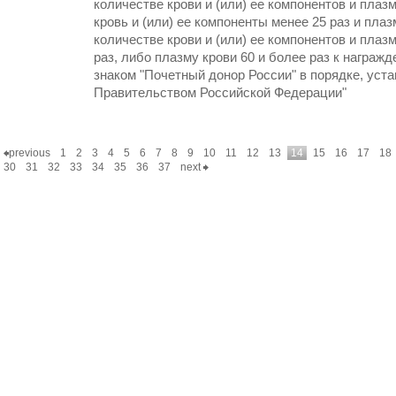
количестве крови и (или) ее компонентов и плазм
кровь и (или) ее компоненты менее 25 раз и пла
количестве крови и (или) ее компонентов и плаз
раз, либо плазму крови 60 и более раз к награж
знаком "Почетный донор России" в порядке, уст
Правительством Российской Федерации"
previous
1
2
3
4
5
6
7
8
9
10
11
12
13
14
15
16
17
18
30
31
32
33
34
35
36
37
next