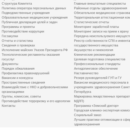
Структура Комитета
Главные внештатные специалисты
Политика оператора персональных данных
Районные отделы здравоохранения
Подведомственные учреждения
Обязательное медицинское страхов
Образовательные медицинские учреждения
Территориальная аттестационная ко
Публичная декларация целей и задач
Статистические отчеты
Программы и проекты
Мониторинг заработной платы
Противодействие коррупции
Мониторинг записи на прием к врачу
Госзакупки
Передача неиспользуемого имущест
Отчеты и статистика
Реестр собственности СПб и инвент
Сведения о проверках
государственного имущества
Исполнение майских Указов Президента РФ
Акушерство и гинекология
Технологические регламенты оказания
Клинические рекомендации
госуслуг
Целевая подготовка специалистов
Документы
Профессиональные стандарты
Порядок обжалования
Антидопинговое обеспечение
Профилактика правонарушений
Наставничество
Вакансии и конкурсы
Резерв руководителей ГУП и ГУ
Пространственные сведения
Вакансии медицинского персонала в
Взаимодействие с НКО и добровольческими
учреждениях здравоохранения Санкт
организациями
Петербурга
Группы, комиссии, советы
Маркировка лекарственных препарат
Противодействие терроризму и его идеологии
МДЛП)
Контакты
Программа «Земский доктор»
Городская клинико-экспертная комис
Социальный заказ
Лучшие практики оптимизации в сфе
здравоохранения