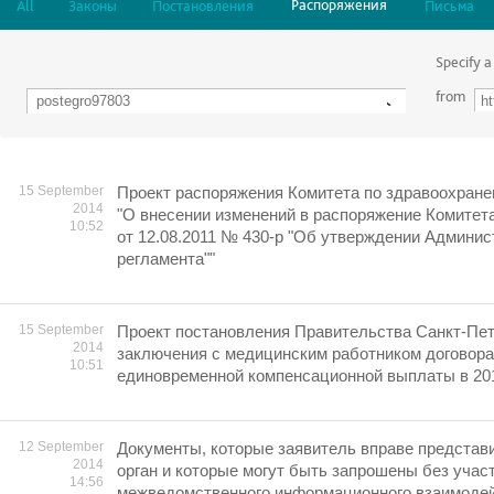
Распоряжения
All
Законы
Постановления
Письма
Specify a
from
15 September
Проект распоряжения Комитета по здравоохране
2014
"О внесении изменений в распоряжение Комитет
10:52
от 12.08.2011 № 430-р "Об утверждении Админис
регламента""
15 September
Проект постановления Правительства Санкт-Пет
2014
заключения с медицинским работником договора
10:51
единовременной компенсационной выплаты в 201
12 September
Документы, которые заявитель вправе представ
2014
орган и которые могут быть запрошены без учас
14:56
межведомственного информационного взаимодей