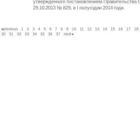
утвержденного постановлением Правительства С
29.10.2013 № 829, в I полугодии 2014 года
previous
1
2
3
4
5
6
7
8
9
10
11
12
13
14
15
16
17
18
30
31
32
33
34
35
36
37
next