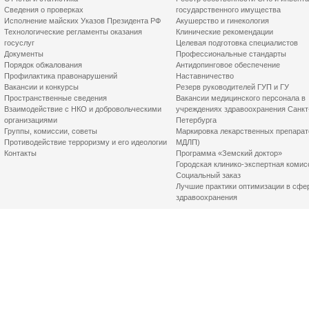
Сведения о проверках
государственного имущества
Исполнение майских Указов Президента РФ
Акушерство и гинекология
Технологические регламенты оказания
Клинические рекомендации
госуслуг
Целевая подготовка специалистов
Документы
Профессиональные стандарты
Порядок обжалования
Антидопинговое обеспечение
Профилактика правонарушений
Наставничество
Вакансии и конкурсы
Резерв руководителей ГУП и ГУ
Пространственные сведения
Вакансии медицинского персонала в
Взаимодействие с НКО и добровольческими
учреждениях здравоохранения Санкт
организациями
Петербурга
Группы, комиссии, советы
Маркировка лекарственных препарат
Противодействие терроризму и его идеологии
МДЛП)
Контакты
Программа «Земский доктор»
Городская клинико-экспертная комис
Социальный заказ
Лучшие практики оптимизации в сфе
здравоохранения