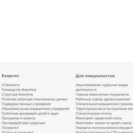
Комитет
Для специалистов
О Комитете
Лицензирование отдельных видов
Руководство Комитета
деятельности
Структура Комитета
Главные внештатные специалисты
Политика оператора персональных данных
Районные отделы здравоохранения
Подведомственные учреждения
Обязательное медицинское страхов
Образовательные медицинские учреждения
Территориальная аттестационная ко
Публичная декларация целей и задач
Статистические отчеты
Программы и проекты
Мониторинг заработной платы
Противодействие коррупции
Мониторинг записи на прием к врачу
Госзакупки
Передача неиспользуемого имущест
Отчеты и статистика
Реестр собственности СПб и инвент