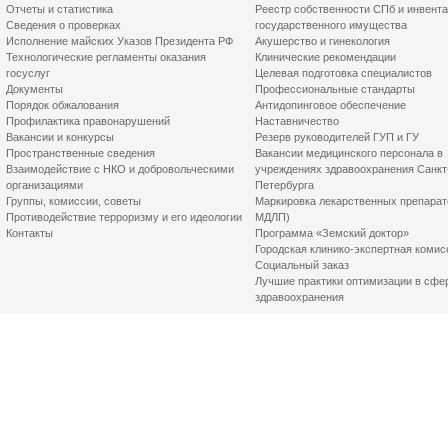
Отчеты и статистика
Реестр собственности СПб и инвент
Сведения о проверках
государственного имущества
Исполнение майских Указов Президента РФ
Акушерство и гинекология
Технологические регламенты оказания
Клинические рекомендации
госуслуг
Целевая подготовка специалистов
Документы
Профессиональные стандарты
Порядок обжалования
Антидопинговое обеспечение
Профилактика правонарушений
Наставничество
Вакансии и конкурсы
Резерв руководителей ГУП и ГУ
Пространственные сведения
Вакансии медицинского персонала в
Взаимодействие с НКО и добровольческими
учреждениях здравоохранения Санкт
организациями
Петербурга
Группы, комиссии, советы
Маркировка лекарственных препарат
Противодействие терроризму и его идеологии
МДЛП)
Контакты
Программа «Земский доктор»
Городская клинико-экспертная комис
Социальный заказ
Лучшие практики оптимизации в сфе
здравоохранения