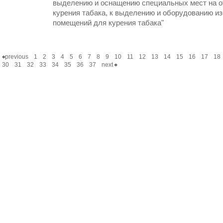
выделению и оснащению специальных мест на о
курения табака, к выделению и оборудованию и
помещений для курения табака"
previous
1
2
3
4
5
6
7
8
9
10
11
12
13
14
15
16
17
18
30
31
32
33
34
35
36
37
next