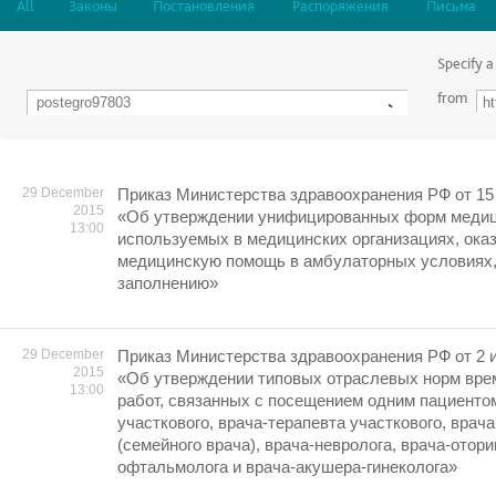
All
Законы
Постановления
Распоряжения
Письма
Specify a
from
29 December
Приказ Министерства здравоохранения РФ от 15 
2015
«Об утверждении унифицированных форм медиц
13:00
используемых в медицинских организациях, ок
медицинскую помощь в амбулаторных условиях, 
заполнению»
29 December
Приказ Министерства здравоохранения РФ от 2 и
2015
«Об утверждении типовых отраслевых норм вре
13:00
работ, связанных с посещением одним пациенто
участкового, врача-терапевта участкового, врач
(семейного врача), врача-невролога, врача-отори
офтальмолога и врача-акушера-гинеколога»